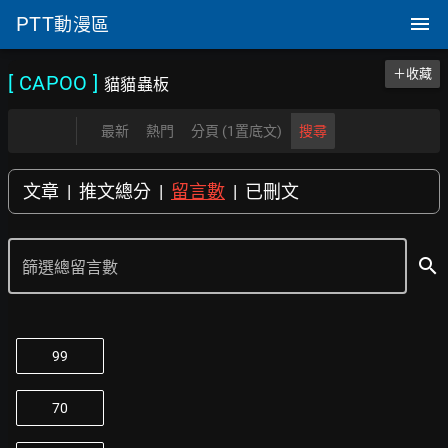
PTT
動漫區
＋收藏
[ CAPOO
]
貓貓蟲板
最新
熱門
分頁 (1置底文)
搜尋
文章
|
推文總分
|
留言數
|
已刪文
search
篩選總留言數
99
70