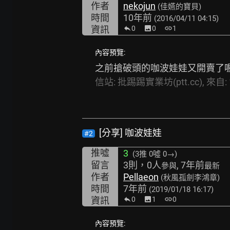
作者
nekojun
(佳嬿的寶貝)
時間
10年前
(2016/04/11 04:15)
資訊
0
image
0
link
1
內容預覽:
之前搶破頭的咖波娃娃又開賣了喔.
信站:
批踢踢實業坊(ptt.cc),
來自:
[分享] 咖波娃娃
#2
推噓
3
(3推
0噓 0→
)
留言
3則，0人
, 7年前
參與
最新
作者
Pellaeon
(秋風孤劍李鴻章)
時間
7年前
(2019/01/18 16:17)
資訊
0
image
1
link
0
內容預覽: