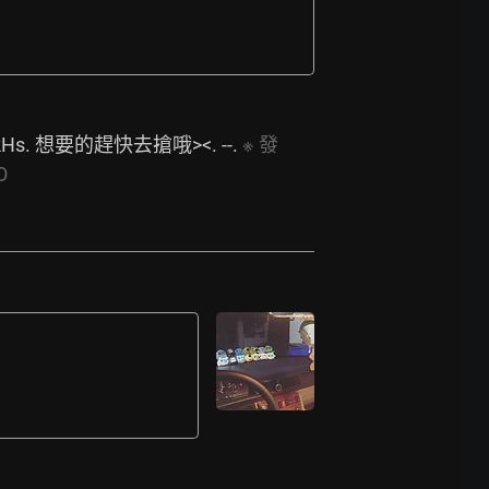
kHs.
 想要的趕快去搶哦><. --. 
※
發
O