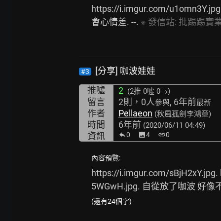
https://i.imgur.com/u1omn3Y.jpg
會心情差. --. 
※
發信站:
批踢踢實業坊(
[分享] 咖波娃娃
#3
推噓
2
(2推
0噓 0→
)
留言
2則，0人
, 6年前
參與
最新
作者
Pellaeon
(秋風孤劍李鴻章)
時間
6年前
(2020/06/11 04:49)
資訊
0
image
4
link
0
內容預覽:
https://i.imgur.com/sBjH2xY.jpg.
5WGwH.jpg.
 自從放了咖波 好像
(還有24個字)