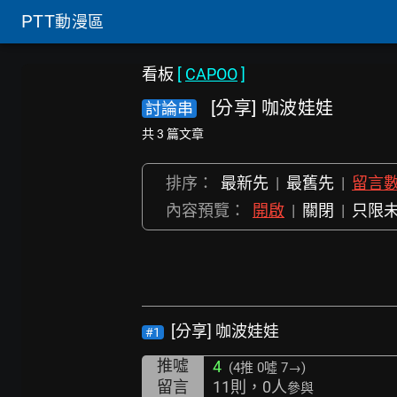
PTT
動漫區
看板
[
CAPOO
]
[分享] 咖波娃娃
討論串
共 3 篇文章
排序：
最新先
|
最舊先
|
留言
內容預覽：
開啟
|
關閉
|
只限
[分享] 咖波娃娃
#1
推噓
4
(4推
0噓 7→
)
留言
11則，0人
參與