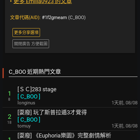
‣
更多 EmiIia0923 的文章
文章代碼(AID):
#1f2gmeam
(C_BOO)
更多分享選項
關閉廣告 方便截圖
C_BOO 近期熱門文章
[ＳＣ]283 stage
1
[
C_BOO
]
8
longinus
1天前
,
08/08
[耍廢] 玩了斯普拉遁3才覺得
2
[
C_BOO
]
18
tomuy
1天前
,
08/08
[耍廢] 《Euphoria樂園》完整劇情解析
1