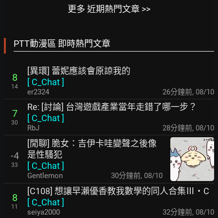
更多 近期熱門文章 >>
PTT動漫區 即時熱門文章
[異環] 蕾妮應該會原諒我的
8
[
C_Chat
]
14
er2324
26分鐘前
,
08/10
Re: [討論] 台灣遊戲產業當年走錯了哪一步？
7
[
C_Chat
]
30
RbJ
28分鐘前
,
08/10
[閒聊] 脆女：吉伊卡哇變聲之後像
是性騷犯
-4
[
C_Chat
]
33
Gentlemon
30分鐘前
,
08/10
[C108] 想讓早瀨優香教我數學的同人合集Ⅲ・C
8
[
C_Chat
]
11
seiya2000
32分鐘前
,
08/10