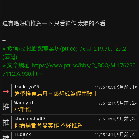
還有啥好康推薦一下 只看神作 太爛的不看

※ 發信站: 批踢踢實業坊(ptt.cc), 來自: 219.70.129.21 
(臺灣)

※ 文章網址: 
https://www.ptt.cc/bbs/C_BOO/M.176230
7112.A.930.html
9月前
, 1
tsukiyo99
11/05 10:53,
F
→
這季推東島丹三郎想成為假面騎士
9月前
, 2
Wardyal
11/05 12:17,
F
推
小手指
9月前
, 3
shoshosho69
11/05 13:50,
F
推
你看過都會變糞作 不好推薦
9月前
, 4
TLdark
11/05 14:11,
F
推