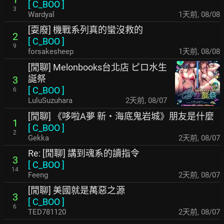
[
C_BOO
]
3
Wardyal
1天前
,
08/08
[耍廢] 機戰系列真的蠻沒救的
2
[
C_BOO
]
9
forsakesheep
1天前
,
08/08
[閒聊] Melonbooks台北店 ピロ水生
誕祭
3
[
C_BOO
]
6
LuluSuzuhara
2天前
,
08/07
[閒聊] 《哆啦A夢 新‧海底鬼岩城》朋友是什麼
1
[
C_BOO
]
2
Gekka
2天前
,
08/07
Re: [閒聊] 講到魂系的讀指令
3
[
C_BOO
]
14
Feeng
2天前
,
08/07
[閒聊] 美國就是萬惡之源
3
[
C_BOO
]
6
TED781120
2天前
,
08/07