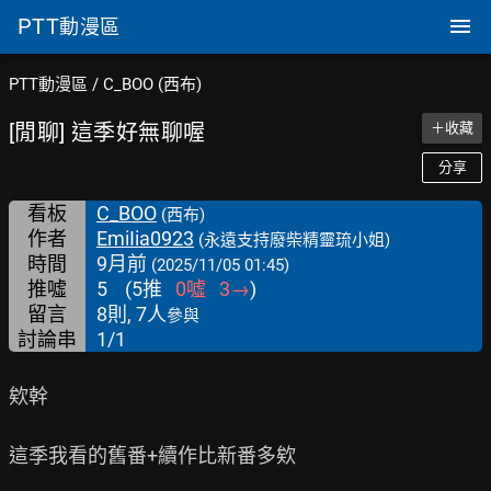
PTT
動漫區
PTT動漫區
/
C_BOO (西布)
[閒聊] 這季好無聊喔
＋收藏
分享
看板
C_BOO
(西布)
作者
EmiIia0923
(永遠支持廢柴精靈琉小姐)
時間
9月前
(2025/11/05 01:45)
推噓
5
(
5
推
0
噓
3
→
)
留言
8則, 7人
參與
討論串
1/1
欸幹

這季我看的舊番+續作比新番多欸
