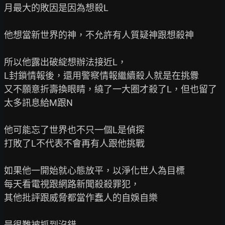
月最大的敗因是因為想殺L

他想當新世界的神，不允許有人質疑神跟想殺神

所以他露出破綻想辦法接近L，

L封鎖情報後，還用警察情報繼續殺人就是在挑釁

又不願意折壽換眼睛，繞了一大圈才殺了L，但也留了
太多訊息給M跟N

他可能忘了世界也不只一個L是偵探

打敗了L不代表不會再有人跟他挑戰

如果他一開始就心態放平，以淨化世人為目標

每天看電視跟網路新聞殺殺罪犯，

其他批評跟威脅都當作蠢人的自娛自樂

是很難被抓到沒錯
