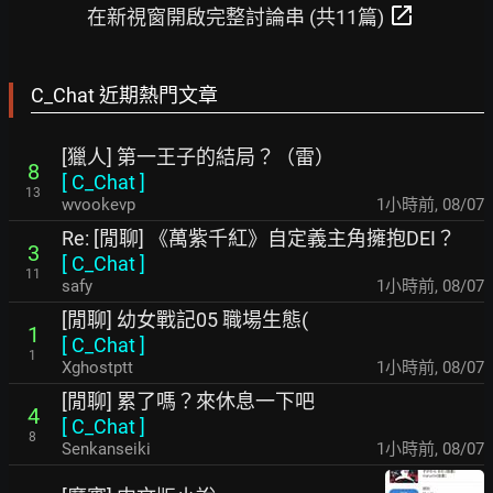
open_in_new
在新視窗開啟完整討論串 (共11篇)
C_Chat 近期熱門文章
[獵人] 第一王子的結局？（雷）
8
[
C_Chat
]
13
wvookevp
1小時前
,
08/07
Re: [閒聊] 《萬紫千紅》自定義主角擁抱DEI？
3
[
C_Chat
]
11
safy
1小時前
,
08/07
[閒聊] 幼女戰記05 職場生態(
1
[
C_Chat
]
1
Xghostptt
1小時前
,
08/07
[閒聊] 累了嗎？來休息一下吧
4
[
C_Chat
]
8
Senkanseiki
1小時前
,
08/07