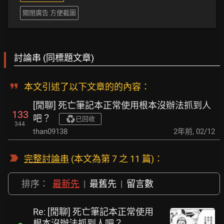
關閉廣告 方便截圖
討論串 (同標題文章)
本文引述了以下文章的的內容：
[閒聊] 死亡筆記本正常使用根本沒辦法抓到人
133
吧？
已回收
344
than09138
2年前
,
02/12
完整討論串
(本文為第 7 之 11 篇)：
排序：
最新先
|
最舊先
|
留言數
Re: [閒聊] 死亡筆記本正常使用
根本沒辦法抓到人吧？