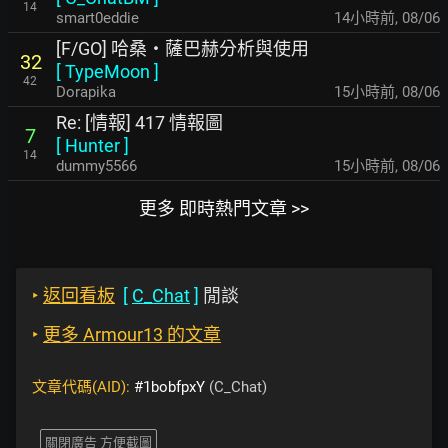
14
smart0eddie
14小時前
,
08/06
[F/GO] 哈桑・薩巴赫分析與使用
32
[
TypeMoon
]
42
Dorapika
15小時前
,
08/06
Re: [情報] 417 情報圖
7
[
Hunter
]
14
dummy5566
15小時前
,
08/06
更多 即時熱門文章 >>
‣
返回看板
[
C_Chat
]
閒談
‣
更多 Armour13 的文章
文章代碼(AID):
#1bobfpxY
(C_Chat)
關閉廣告 方便截圖