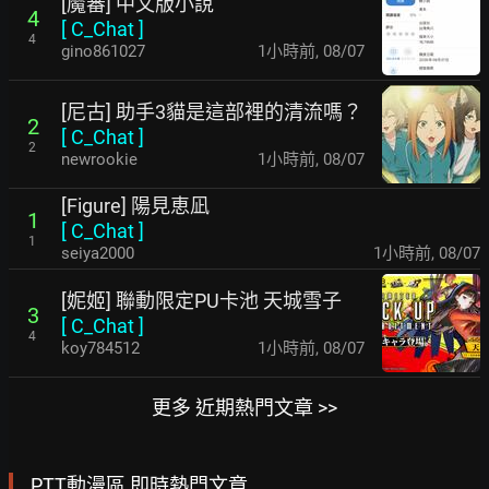
[魔審] 中文版小說
4
[
C_Chat
]
4
gino861027
1小時前
,
08/07
[尼古] 助手3貓是這部裡的清流嗎？
2
[
C_Chat
]
2
newrookie
1小時前
,
08/07
[Figure] 陽見恵凪
1
[
C_Chat
]
1
seiya2000
1小時前
,
08/07
[妮姬] 聯動限定PU卡池 天城雪子
3
[
C_Chat
]
4
koy784512
1小時前
,
08/07
更多 近期熱門文章 >>
PTT動漫區 即時熱門文章