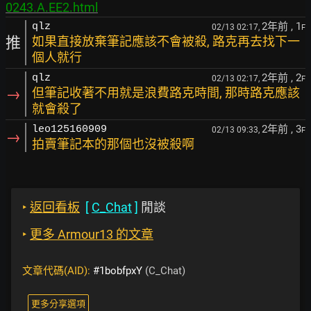
0243.A.EE2.html
2年前
, 1
qlz
02/13 02:17,
F
推
如果直接放棄筆記應該不會被殺, 路克再去找下一
個人就行
2年前
, 2
qlz
02/13 02:17,
F
→
但筆記收著不用就是浪費路克時間, 那時路克應該
就會殺了
2年前
, 3
leo125160909
02/13 09:33,
F
→
拍賣筆記本的那個也沒被殺啊
‣
返回看板
[
C_Chat
]
閒談
‣
更多 Armour13 的文章
文章代碼(AID):
#1bobfpxY
(C_Chat)
更多分享選項