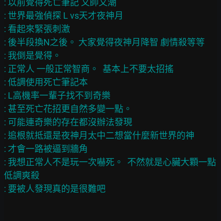
: 以前覺得死亡筆記 又帥又潮

: 世界最強偵探 L vs天才夜神月

: 看起來緊張刺激

: 後半段換N之後。 大家覺得夜神月降智 劇情殺等等

: 我倒是覺得。

: 正常人 一般正常智商。  基本上不要太招搖

: 低調使用死亡筆記本

: L高機率一輩子找不到奇樂

: 甚至死亡花招更自然多變一點。

: 可能連奇樂的存在都沒辦法發現

: 追根就抵還是夜神月太中二想當什麼新世界的神

: 才會一路被逼到牆角

: 我想正常人不是玩一次嚇死。  不然就是心臟大顆一點 
低調爽殺
