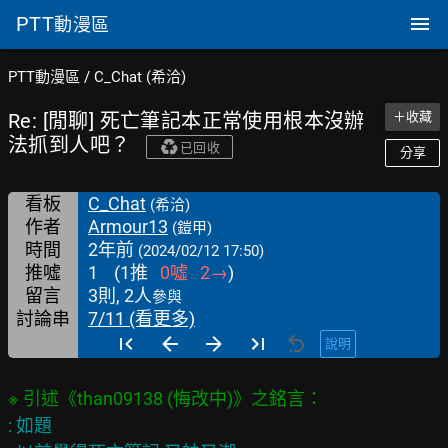
PTT
動漫區
PTT動漫區
/
C_Chat (希洽)
Re: [閒聊] 死亡筆記本正常使用根本沒辦
＋收藏
法抓到人吧？
已回收
分享
看板
C_Chat
(希洽)
作者
Armour13
(鎧甲)
時間
2年前
(2024/02/12 17:50)
推噓
1
(
1
推
0
噓
2
→
)
留言
3則, 2人
參與
討論串
7/11 (看更多)
說明
: 如題
