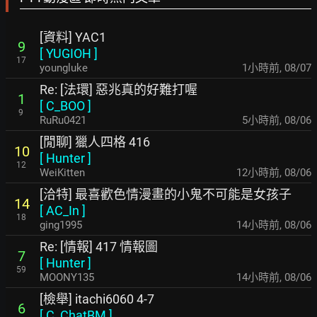
[資料] YAC1
9
[
YUGIOH
]
17
youngluke
1小時前
,
08/07
Re: [法環] 惡兆真的好難打喔
1
[
C_BOO
]
9
RuRu0421
5小時前
,
08/06
[閒聊] 獵人四格 416
10
[
Hunter
]
12
WeiKitten
12小時前
,
08/06
[洽特] 最喜歡色情漫畫的小鬼不可能是女孩子
14
[
AC_In
]
18
ging1995
14小時前
,
08/06
Re: [情報] 417 情報圖
7
[
Hunter
]
59
MOONY135
14小時前
,
08/06
[檢舉] itachi6060 4-7
6
[
C_ChatBM
]