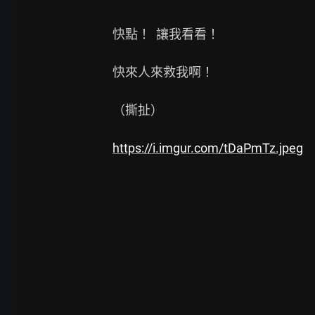
快點！  讓我看看！

快來人來救我啊！

（撕扯）

https://i.imgur.com/tDaPmTz.jpeg