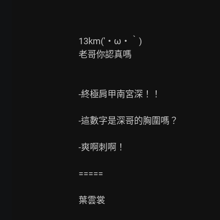
13km(′・ω・‵)

老哥你認真嗎

-終極肩甲南宮深！！

-這數字是深哥的胸圍嗎？

-爽啊刺啊！

=====

葉雲裳
