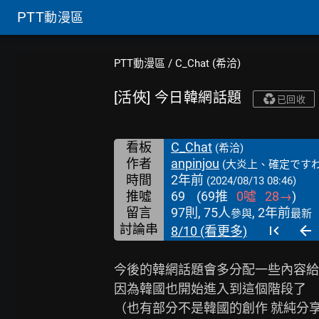
PTT
動漫區
PTT動漫區
/
C_Chat (希洽)
[活俠] 今日韓網話題
已回收
看板
C_Chat
(希洽)
作者
anpinjou
(大炎上、確定ですわ
時間
2年前
(2024/08/13 08:46)
推噓
69
(
69
推
0
噓
28
→
)
留言
97則, 75人
, 2年前
參與
最新
討論串
8/10 (看更多)
今後的韓網話題會多分配一些內容給  “
因為韓國也開始進入到這個階段了

（也有部分不是韓國的創作 就純分享