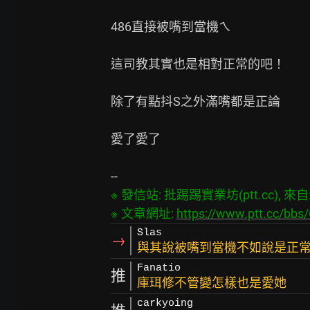
486直接被嘴到當機ㄟ

這司教其實也是相對正常的吧！

除了有點抖S之外滿嘴都是正論

愛了愛了

※ 發信站: 批踢踢實業坊(ptt.cc), 來自: 4
※ 文章網址: 
https://www.ptt.cc/bb
Slas
→
與其說被嘴到當機不如說是正
Fanatio
推
庫珥修不管變怎樣也是愛她
carkyoing