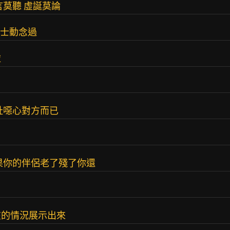
言莫聽 虛誕莫論
騎士動念過
啦
扯噁心對方而已
果你的伴侶老了殘了你還
在的情況展示出來