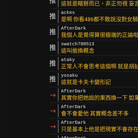
推
這就是瞎掰而已，非正勿視 妄
ackes
推
是啊 你看486都不敢說沒對女
AfterDark
推
我個人是覺得算很極端的正論
swatch790513
推
這叫偷換概念
ataky
推
正常人不會思考這個啊 就是胡
yosaku
推
這就是卡夫卡變形記
AfterDark
→
其實你把她說的東西換一下 如
AfterDark
→
會不會愛他 其實概念差不多
AfterDark
→
只是基本上他是把現實不會存