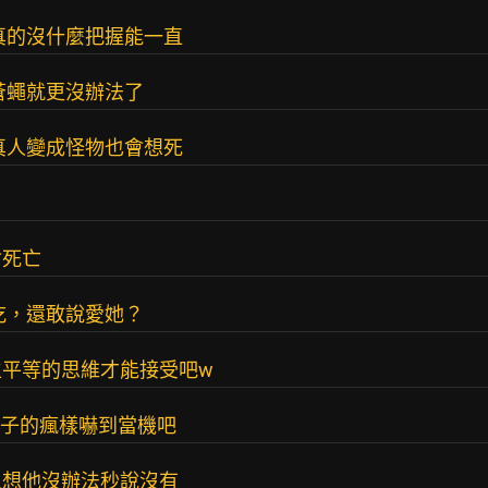
真的沒什麼把握能一直
蒼蠅就更沒辦法了
真人變成怪物也會想死
會死亡
吃，還敢說愛她？
平等的思維才能接受吧w
瘋子的瘋樣嚇到當機吧
之想他沒辦法秒說沒有