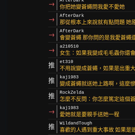
AfterDark
→
你把她變蒼蠅問我愛不愛她
AfterDark
→
那從根本上來說就有點問題 她
AfterDark
→
會變蒼蠅 那你問的是我愛蒼蠅
a210510
→
女生：如果我變成毛毛蟲你還
et310
推
不用說變成蒼蠅，如果是出重
kaj1983
推
變成蒼蠅就送她上路啊，這麼
RockZelda
推
怎麼不反問：你怎麼篤定這個
kaj1983
→
愛她就是要親手送她一程
WildandTough
推
喜歡的人遇到重大事故 如果是