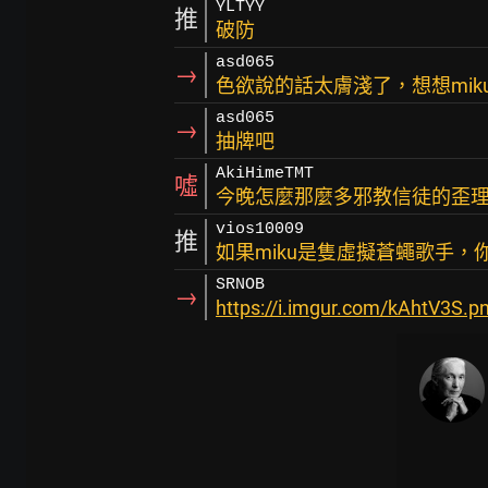
YLTYY
推
破防
asd065
→
色欲說的話太膚淺了，想想mi
asd065
→
抽牌吧
AkiHimeTMT
噓
今晚怎麼那麼多邪教信徒的歪理跑
vios10009
推
如果miku是隻虛擬蒼蠅歌手，
SRNOB
→
https://i.imgur.com/kAhtV3S.p