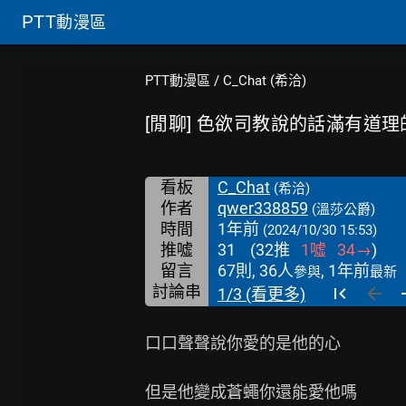
PTT
動漫區
PTT動漫區
/
C_Chat (希洽)
[閒聊] 色欲司教說的話滿有道理
看板
C_Chat
(希洽)
作者
qwer338859
(溫莎公爵)
時間
1年前
(2024/10/30 15:53)
推噓
31
(
32
推
1
噓
34
→
)
留言
67則, 36人
, 1年前
參與
最新
討論串
1/3 (看更多)
口口聲聲說你愛的是他的心

但是他變成蒼蠅你還能愛他嗎
