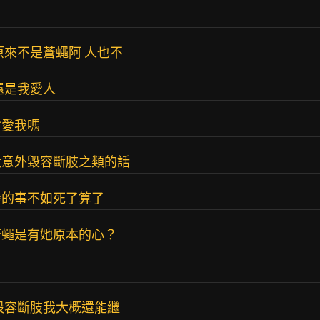
原來不是蒼蠅阿 人也不
還是我愛人
會愛我嗎
大意外毀容斷肢之類的話
慘的事不如死了算了
蒼蠅是有她原本的心？
毀容斷肢我大概還能繼