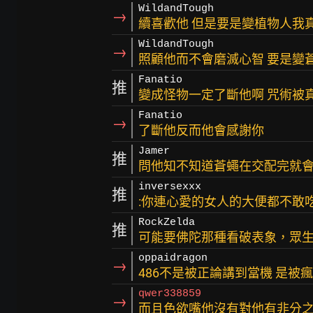
WildandTough
→
續喜歡他 但是要是變植物人我
WildandTough
→
照顧他而不會磨滅心智 要是變
Fanatio
推
變成怪物一定了斷他啊 咒術被
Fanatio
→
了斷他反而他會感謝你
Jamer
推
問他知不知道蒼蠅在交配完就
inversexxx
推
:你連心愛的女人的大便都不敢
RockZelda
推
可能要佛陀那種看破表象，眾生
oppaidragon
→
486不是被正論講到當機 是被
qwer338859
→
而且色欲嘴他沒有對他有非分