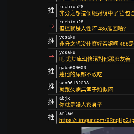
rochiou28
推
非分之想這個絕對說中了啦 包含
rochiou28
→
但這就是人性阿 486能回啥?
yosaku
推
非分之想沒什麼好否認啊 486
yosaku
→
吧 尤其庫珥修還對他那麼友善
gaba000000
推
連他的屎都不敢吃
san06182003
推
就跟久病無孝子類似阿
abjx
推
你就是饞人家身子
arlaw
推
https://i.imgur.com/8RnqHp2.j