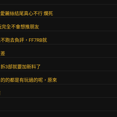
B的愛麗絲結尾真心不行 爛死
玩完全不會想推朋友
跑去負評，FF7RB就
麼差
 拆3部就要加新料了
罵的的都是有玩過的呢，原來
啊