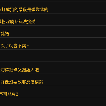
被打成狗的階段是蠻靠北的
鐵粉濾鏡都無法接受
的謎語
咬久了就會不爽。
樣切得細碎又謎語人吧
又好像沒要改耶反覆橫跳
就不可能買2