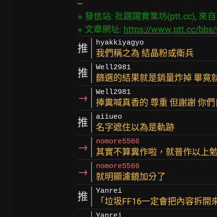
※ 發信站: 批踢踢實業坊(ptt.cc), 來自: 1
※ 文章網址: 
https://www.ptt.cc/bb
hyakkiyagyo
推
我們稱之為 結晶粉或衛兵
Well2981
推
篩選的結果就是銷量炸掉 畢竟
Well2981
→
捧糞喊真香的 尊重 但謝謝 你
aiiueo
推
名字遮住以為是軌跡
nomore5566
→
其實不算糞作啦，就普作以上
nomore5566
→
就明顯濾鏡加分了
Yanrei
推
「垃圾FF16一定會把內容拆開
Yanrei