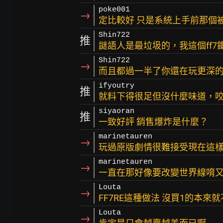
poke001
→
定比較好 只是系統上手前那個
Shin722
推
謎語人是最垃圾的，我這個ff7
Shin722
→
而且都過一半了你還在玩更深
ifyoutry
推
就料下得很足但沒什麼味道，
siyaoran
推
一致好評 銷售爆炸是什麼？
marinetauren
→
玩過原版劇情很難接受現在這
marinetauren
→
一直在那好像要改變世界線唷
Louta
→
FF7RE這種做法 沒買1的本來
Louta
→