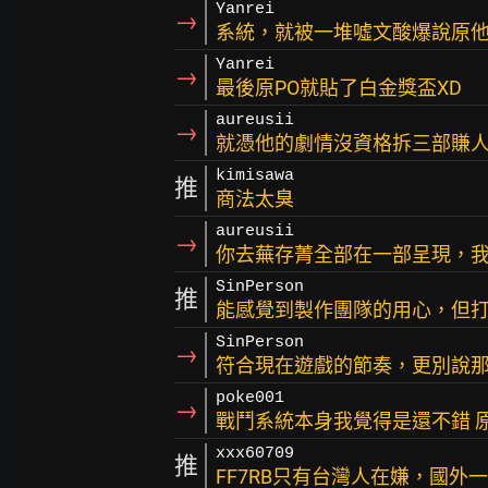
Yanrei
→
系統，就被一堆噓文酸爆說原
Yanrei
→
最後原PO就貼了白金獎盃XD
aureusii
→
就憑他的劇情沒資格拆三部賺
kimisawa
推
商法太臭
aureusii
→
你去蕪存菁全部在一部呈現，
SinPerson
推
能感覺到製作團隊的用心，但
SinPerson
→
符合現在遊戲的節奏，更別說
poke001
→
戰鬥系統本身我覺得是還不錯 
xxx60709
推
FF7RB只有台灣人在嫌，國外