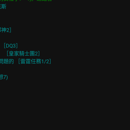
斯

神2］



［DQ3］

］［皇家騎士團2］

題的 ［雷霆任務1/2］

7)
