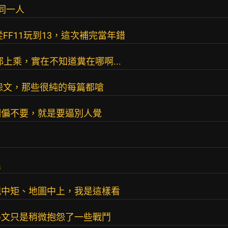
y同一人
FF11玩到13，這次補完當年錯
都上乘，實在不知道糞在哪啊...
怨文，那些很純的每篇都嗆
們偏不要，就是要逼別人覺
臭
規中矩、地圖中上，我是這樣看
得文只是稍微抱怨了一些戰鬥