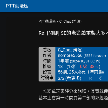
PTT
動漫區
PTT動漫區
/
C_Chat (希洽)
Re: [閒聊] SE的老遊戲重製大多不
看板
C_Chat
(希洽)
作者
nomore5566
(5566 forever)
時間
1年前
(2024/10/31 06:19)
推噓
18
(
18
推
0
噓
38
→
)
留言
56則, 25人
, 1年前
參與
最新
討論串
3/3 (看更多)
一堆粉拿玩家評分來說嘴，其實就倖
基本上會第一時間買第二部的都經過