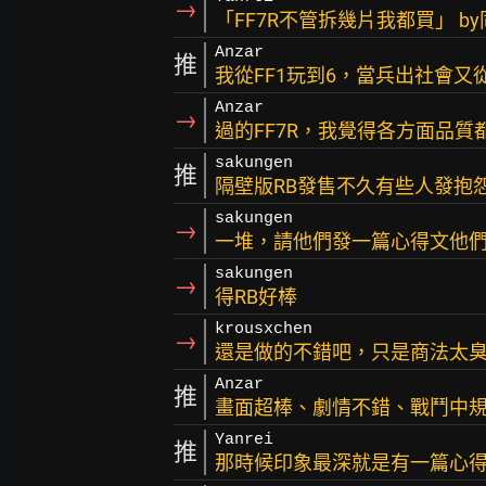
→
「FF7R不管拆幾片我都買」 b
Anzar
推
我從FF1玩到6，當兵出社會又從
Anzar
→
過的FF7R，我覺得各方面品質
sakungen
推
隔壁版RB發售不久有些人發抱
sakungen
→
一堆，請他們發一篇心得文他
sakungen
→
得RB好棒
krousxchen
→
還是做的不錯吧，只是商法太
Anzar
推
畫面超棒、劇情不錯、戰鬥中
Yanrei
推
那時候印象最深就是有一篇心