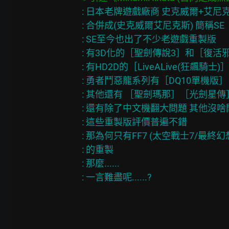
: 日本老牌遊戲廠商 史克威爾+艾尼克
: 合併成(史克威爾艾尼克斯) 簡稱SE

: SE至今也出了不少老遊戲重製版

: 有3D化的［聖劍傳說3］和［復活邪
: 有HD2D的［LiveALive(狂飆騎士)］
: 勇者鬥惡龍系列有［DQ10單機版］ 
: 其他還有 ［聖劍瑪那］［光劍星傳
: 還有除了中文機翻大問題 其他沒啥問
: 這些重製版評價普遍不錯

: 那為何只有FF7 (太空戰士7/最終幻想
: 的重製

: 那麼......
