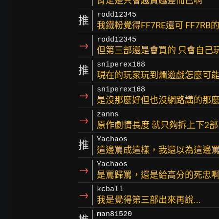
肯定是只會越賣越差而已啊
rodd12345
推
我鐵粉覺得FF7RE還可 FF7R
rodd12345
→
但第三部還是會買的 只會自己
sniperex168
推
現在的玩家玩到爛遊戲怎麼可能不
sniperex168
→
是沒那麼好但也沒網路講的那
zanns
→
原作劇情長度 就只夠拆上下2部
Yachaos
推
這邊罵成這樣，我還以為這邊
Yachaos
→
是罵歸罵，還是給高分的死忠
kcball
→
我是覺得第三部出來再說...
man81520