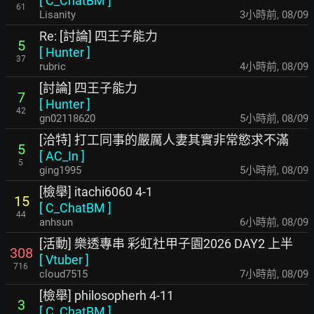
[
C_ChatBM
]
61
Lisanity
3小時前
,
08/09
Re: [討論] 四王子能力
5
[
Hunter
]
37
rubric
4小時前
,
08/09
[討論] 四王子能力
7
[
Hunter
]
42
gn02118620
5小時前
,
08/09
[洽特] 打工同事的嚴厲人妻其實非常慾求不滿
5
[
AC_In
]
5
ging1995
5小時前
,
08/09
[檢舉] itachi6060 4-1
15
[
C_ChatBM
]
44
anhsun
6小時前
,
08/09
[活動] 樂透專串 彩虹社甲子園2026 DAY2 上半
308
[
Vtuber
]
716
cloud7515
7小時前
,
08/09
[檢舉] philosopherh 4-11
3
[
C_ChatBM
]