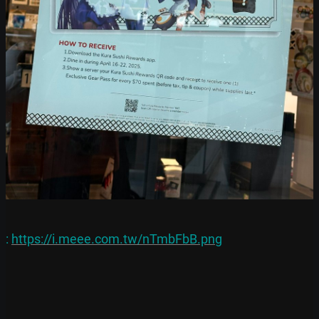
: 
https://i.meee.com.tw/nTmbFbB.png