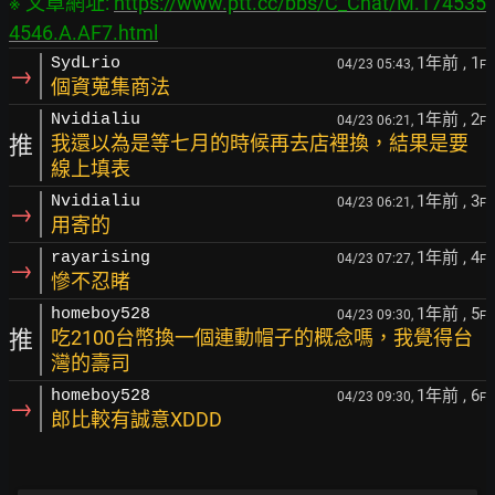
※ 文章網址: 
https://www.ptt.cc/bbs/C_Chat/M.174535
4546.A.AF7.html
1年前
, 1
SydLrio
04/23 05:43,
F
→
個資蒐集商法
1年前
, 2
Nvidialiu
04/23 06:21,
F
推
我還以為是等七月的時候再去店裡換，結果是要
線上填表
1年前
, 3
Nvidialiu
04/23 06:21,
F
→
用寄的
1年前
, 4
rayarising
04/23 07:27,
F
→
慘不忍睹
1年前
, 5
homeboy528
04/23 09:30,
F
推
吃2100台幣換一個連動帽子的概念嗎，我覺得台
灣的壽司
1年前
, 6
homeboy528
04/23 09:30,
F
→
郎比較有誠意XDDD