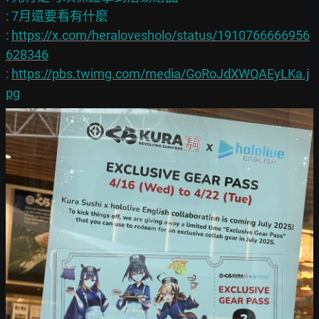
: 7月還要看有什麼

: 
https://x.com/heralovesholo/status/1910766666956
628346
: 
https://pbs.twimg.com/media/GoRoJdXWQAEyLKa.j
pg