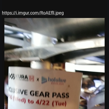
https://i.imgur.com/RoAEfll.jpeg