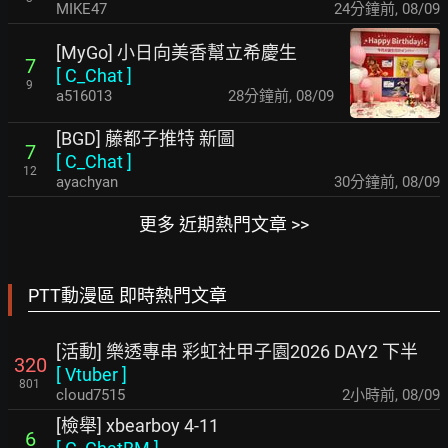
MIKE47
24分鐘前
,
08/09
[MyGo] 小日向美香幫立希慶生
7
[
C_Chat
]
9
a516013
29分鐘前
,
08/09
[BGD] 藤都子推特 新圖
7
[
C_Chat
]
12
ayachyan
30分鐘前
,
08/09
更多 近期熱門文章 >>
PTT動漫區 即時熱門文章
[活動] 樂透專串 彩虹社甲子園2026 DAY2 下半
320
[
Vtuber
]
801
cloud7515
2小時前
,
08/09
[檢舉] xbearboy 4-11
6