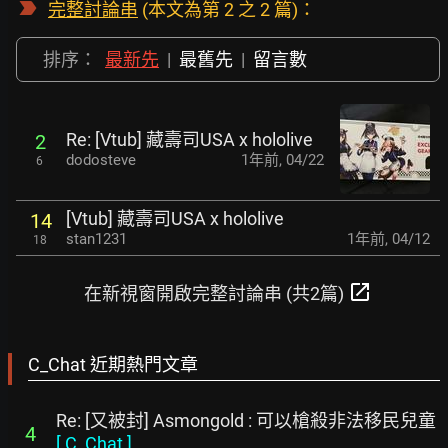
完整討論串
(本文為第 2 之 2 篇)：
排序：
最新先
|
最舊先
|
留言數
Re: [Vtub] 藏壽司USA x hololive
2
dodosteve
1年前
,
04/22
6
[Vtub] 藏壽司USA x hololive
14
stan1231
1年前
,
04/12
18
open_in_new
在新視窗開啟完整討論串 (共2篇)
C_Chat 近期熱門文章
Re: [又被封] Asmongold : 可以槍殺非法移民兒童
4
[
C_Chat
]