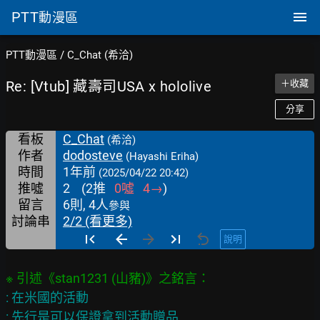
PTT
動漫區
PTT動漫區
/
C_Chat (希洽)
Re: [Vtub] 藏壽司USA x hololive
＋收藏
分享
看板
C_Chat
(希洽)
作者
dodosteve
(Hayashi Eriha)
時間
1年前
(2025/04/22 20:42)
推噓
2
(
2
推
0
噓
4
→
)
留言
6則, 4人
參與
討論串
2/2 (看更多)
說明
: 在米國的活動

: 先行是可以保證拿到活動贈品
