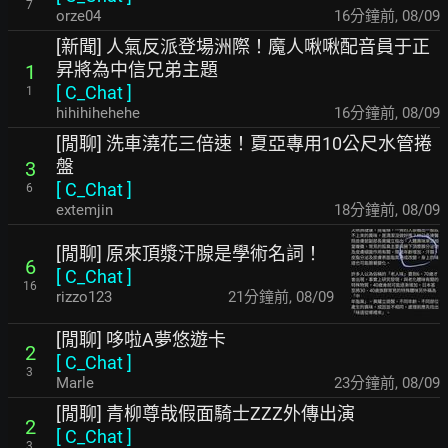
7
orze04
16分鐘前
,
08/09
[新聞] 人氣反派登場洲際！魔人啾啾配音員于正
昇將為中信兄弟主題
1
[
C_Chat
]
1
hihihihehehe
16分鐘前
,
08/09
[閒聊] 洗車澆花三倍速！夏亞專用10公尺水管捲
盤
3
[
C_Chat
]
6
extemjin
18分鐘前
,
08/09
[閒聊] 原來頂漿汗腺是學術名詞！
6
[
C_Chat
]
16
rizzo123
21分鐘前
,
08/09
[閒聊] 哆啦A夢悠遊卡
2
[
C_Chat
]
3
Marle
24分鐘前
,
08/09
[閒聊] 青柳尊哉假面騎士ZZZ外傳出演
2
[
C_Chat
]
3