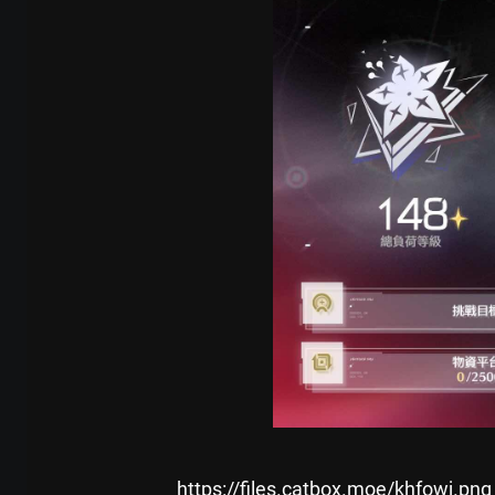
https://files.catbox.moe/khfowj.png