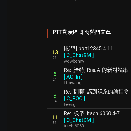
PTT動漫區 即時熱門文章
[檢舉] ppit12345 4-11
13
[
C_ChatBM
]
28
wowbenny
Re: [洽特] RisuAI的新討論串
6
[
AC_In
]
21
kimwang
Re: [閒聊] 講到魂系的讀指令
3
[
C_BOO
]
14
Feeng
Re: [檢舉] itachi6060 4-7
11
[
C_ChatBM
]
58
itachi6060