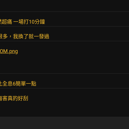
超痛 一場打10分鐘
打很多，我換了就一發過
MOM.png
比全息6簡單一點
傷害真的好刮