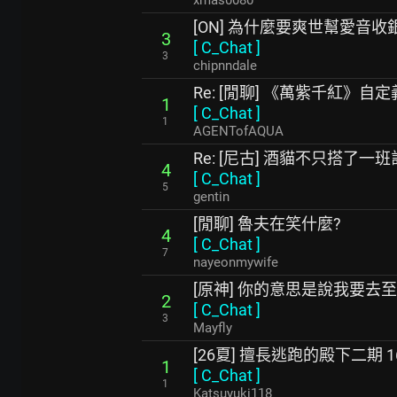
xmas0080
[ON] 為什麼要爽世幫愛音收
3
[
C_Chat
]
3
chipnndale
Re: [閒聊] 《萬紫千紅》自
1
[
C_Chat
]
1
AGENTofAQUA
Re: [尼古] 酒貓不只搭了一
4
[
C_Chat
]
5
gentin
[閒聊] 魯夫在笑什麼?
4
[
C_Chat
]
7
nayeonmywife
[原神] 你的意思是說我要去
2
[
C_Chat
]
3
Mayfly
[26夏] 擅長逃跑的殿下二期 
1
[
C_Chat
]
1
Katsuyuki118