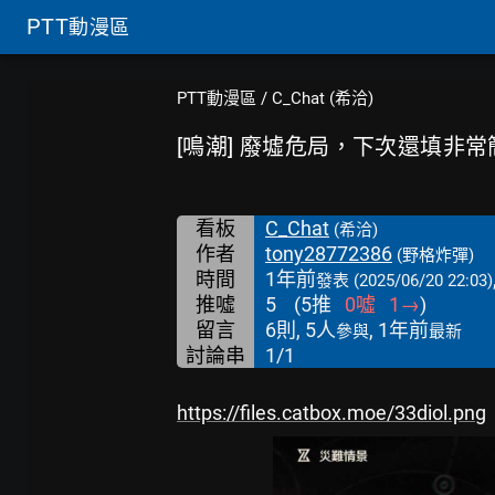
PTT
動漫區
PTT動漫區
/
C_Chat (希洽)
[鳴潮] 廢墟危局，下次還填非常
看板
C_Chat
(希洽)
作者
tony28772386
(野格炸彈)
時間
1年前
發表
(2025/06/20 22:03)
推噓
5
(
5
推
0
噓
1
→
)
留言
6則, 5人
, 1年前
參與
最新
討論串
1/1
https://files.catbox.moe/33diol.png