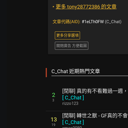
‣
更多 tony28772386 的文章
文章代碼(AID):
#1eLTh0FW
(C_Chat)
更多分享選項
關閉廣告 方便截圖
C_Chat 近期熱門文章
[閒聊] 真的有不看難過一週
2
[
C_Chat
]
3
rizzo123
[閒聊] 轉世之獸 - GF真的不
13
[
C_Chat
]
19