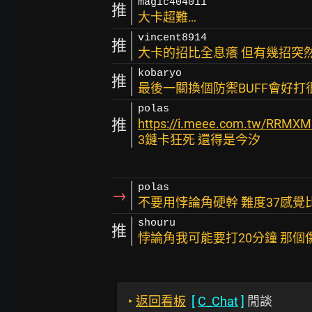
magic404011
推
大卡超難…
vincent8914
推
大卡的招比全息癢 但有幾招突然
kobaryo
推
最後一關換個防禦BUFF會好
polas
推
https://i.meee.com.tw/RRMX
3鏈卡狂死 還得是今汐
polas
→
不要用悖論角硬幹 難度37感覺
shouru
推
悖論角我可能要打20分鐘 那個
‣
返回看板
[
C_Chat
]
閒談