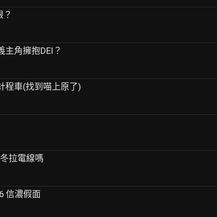
銀？
定義主角擁抱DEI？
班計程車(找到喵上原了)
至冬拉電線嗎
16 信濃假面