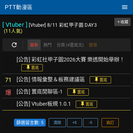
PTT
動漫區
＋收藏
[ Vtuber
]
[Vtuber] 8/11 彩虹甲子園 DAY3
(11人氣)
最新
熱門
分頁 (4置底文)
搜尋
[公告] 彩虹社甲子園2026大賽 樂透開始舉辦！
置底
[公告] 情報彙整＆板務建議區
71
置底
[公告] 置底閒聊區-1
爆
置底
[公告] Vtuber板規 1.0.1
置底
篩選留言數: 5
清除
+5
-5
自訂