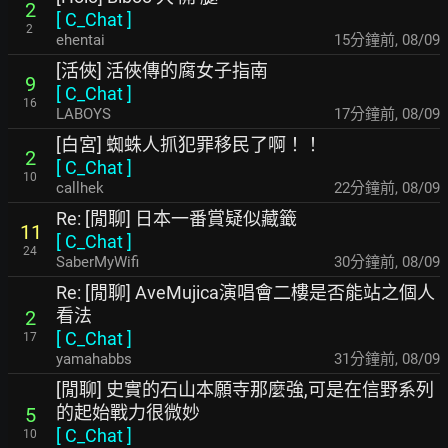
2
[
C_Chat
]
2
ehentai
15分鐘前
,
08/09
[活俠] 活俠傳的腐女子指南
9
[
C_Chat
]
16
LABOYS
17分鐘前
,
08/09
[白宮] 蜘蛛人抓犯罪移民了啊！！
2
[
C_Chat
]
10
callhek
22分鐘前
,
08/09
Re: [閒聊] 日本一番賞疑似藏籤
11
[
C_Chat
]
24
SaberMyWifi
30分鐘前
,
08/09
Re: [閒聊] AveMujica演唱會二樓是否能站之個人
看法
2
[
C_Chat
]
17
yamahabbs
31分鐘前
,
08/09
[閒聊] 史實的石山本願寺那麼強,可是在信野系列
的起始戰力很微妙
5
[
C_Chat
]
10