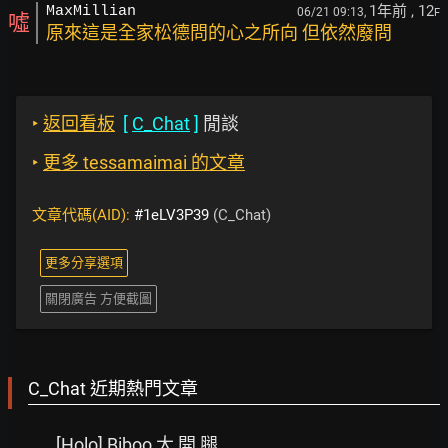
1年前
, 12
MaxMillian
06/21 09:13,
F
噓
原來這是全家松德問的心之所向 但依然廢問
‣
返回看板
[
C_Chat
]
閒談
‣
更多 tessamaimai 的文章
文章代碼(AID):
#1eLV3P39
(C_Chat)
更多分享選項
關閉廣告 方便截圖
C_Chat 近期熱門文章
[Holo] Biboo 大 開 腿