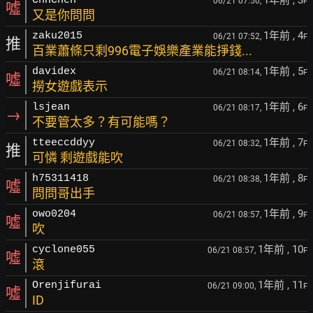
1年前
, 3
ChHChen
06/21 07:50,
F
噓
又是你問問
1年前
, 4
zaku2015
06/21 07:52,
F
推
百業蕭條只剩996電子娛樂產業能掙錢...
1年前
, 5
davidex
06/21 08:14,
F
噓
撈女遊戲表示
1年前
, 6
lsjean
06/21 08:17,
F
→
不要管太多？有可能嗎？
1年前
, 7
tteeccddyy
06/21 08:32,
F
推
可憐 剩遊戲能吹
1年前
, 8
h75311418
06/21 08:38,
F
噓
問問哥出手
1年前
, 9
owo0204
06/21 08:57,
F
噓
吹
1年前
, 10
cyclone055
06/21 08:57,
F
噓
滾
1年前
, 11
Orenjifurai
06/21 09:00,
F
噓
ID