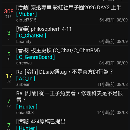
[活動] 樂透專串 彩虹社甲子園2026 DAY2 上半
308
[
Vtuber
]
716
cloud7515
5小時前
,
08/09
[檢舉] philosopherh 4-11
3
[
C_ChatBM
]
6
Lisanity
6小時前
,
08/09
[看板] 板主更換 (C_Chat/C_ChatBM)
5
[
C_GenreBoard
]
5
arrenwu
8小時前
,
08/09
Re: [洽特] DLsite鎖tag，不是官方的行為？
17
[
AC_In
]
32
airbear
11小時前
,
08/08
Re: [討論] 從一王子角度看，修理科夫是不是很
雷？
7
[
Hunter
]
12
chia0303
14小時前
,
08/08
[情報] 424原稿已提出
7
[
Hunter
]