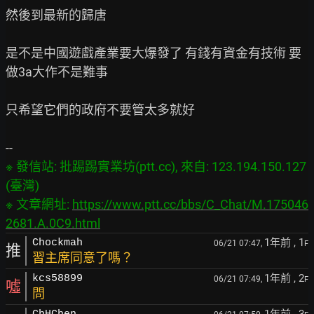
然後到最新的歸唐

是不是中國遊戲產業要大爆發了 有錢有資金有技術 要
做3a大作不是難事

只希望它們的政府不要管太多就好

※ 發信站: 批踢踢實業坊(ptt.cc), 來自: 123.194.150.127 
(臺灣)

※ 文章網址: 
https://www.ptt.cc/bbs/C_Chat/M.175046
2681.A.0C9.html
1年前
, 1
Chockmah
06/21 07:47,
F
推
習主席同意了嗎？
1年前
, 2
kcs58899
06/21 07:49,
F
噓
問