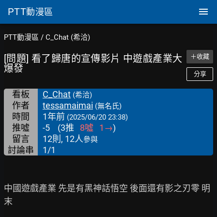
PTT
動漫區
PTT動漫區
/
C_Chat (希洽)
[問題] 看了歸唐的宣傳影片 中遊戲產業大
＋收藏
爆發
分享
看板
C_Chat
(希洽)
作者
tessamaimai
(無名氏)
時間
1年前
(2025/06/20 23:38)
推噓
-5
(
3
推
8
噓
1
→
)
留言
12則, 12人
參與
討論串
1/1
中國遊戲產業 先是有黑神話悟空 後面還有影之刃零 明
末
