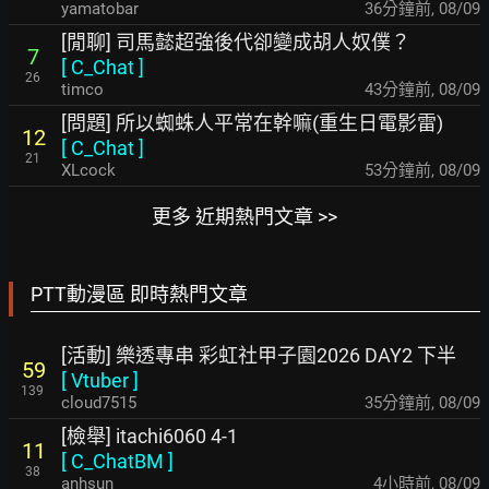
yamatobar
36分鐘前
,
08/09
[閒聊] 司馬懿超強後代卻變成胡人奴僕？
7
[
C_Chat
]
26
timco
43分鐘前
,
08/09
[問題] 所以蜘蛛人平常在幹嘛(重生日電影雷)
12
[
C_Chat
]
21
XLcock
53分鐘前
,
08/09
更多 近期熱門文章 >>
PTT動漫區 即時熱門文章
[活動] 樂透專串 彩虹社甲子園2026 DAY2 下半
59
[
Vtuber
]
139
cloud7515
35分鐘前
,
08/09
[檢舉] itachi6060 4-1
11
[
C_ChatBM
]
38
anhsun
4小時前
,
08/09