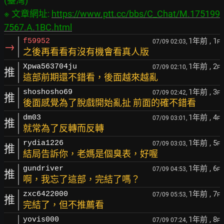
(臺灣)

※ 文章網址: 
https://www.ptt.cc/bbs/C_Chat/M.175199
7567.A.1BC.html
1年前
, 1
f59952
07/09 02:03,
F
→
之後再看看有沒有機會看真人版
1年前
, 2
Xpwa563704ju
07/09 02:10,
F
推
這部前期還不錯看，後面越來越亂
1年前
, 3
shoshosho69
07/09 02:42,
F
推
後面感覺為了脫戲開始亂扯 前面的確不錯看
1年前
, 4
dm03
07/09 03:01,
F
推
就常為了反轉而反轉
1年前
, 5
rydia1226
07/09 03:03,
F
推
結局告訴你，老媽是個臭表，好喔
1年前
, 6
gundriver
07/09 04:53,
F
推
啊，我忘了這部，完結了嗎？
1年前
, 7
zxc6422000
07/09 05:53,
F
推
完結了，但不推薦看
1年前
, 8
yovis000
07/09 07:24,
F