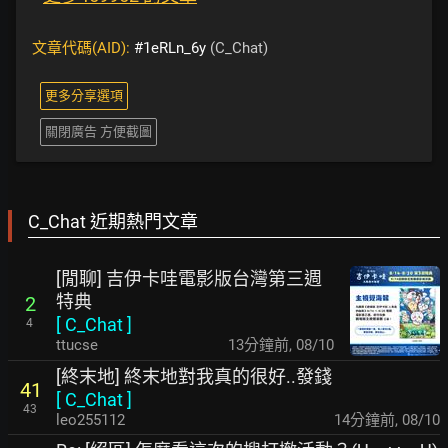
文章代碼(AID):
#1eRLn_6y
(C_Chat)
更多分享選項
關閉廣告 方便截圖
C_Chat 近期熱門文章
[閒聊] 吉伊卡哇電影版台灣第三週
特典
2
[
C_Chat
]
4
ttucse
14分鐘前
,
08/10
[終末地] 終末地對我真的很好..發錢
41
[
C_Chat
]
43
leo255112
15分鐘前
,
08/10