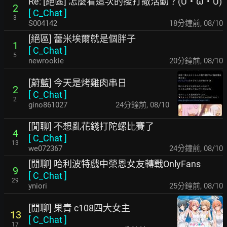
Re: [絕區] 怎麼看這次的搜打撤活動？(U・ω・U)
2
[
C_Chat
]
3
S004142
18分鐘前
,
08/10
[絕區] 蕾米埃爾就是個胖子
1
[
C_Chat
]
5
newrookie
20分鐘前
,
08/10
[蔚藍] 今天是烤雞肉串日
2
[
C_Chat
]
2
gino861027
24分鐘前
,
08/10
[閒聊] 不想亂花錢打陀螺比賽了
4
[
C_Chat
]
13
we072367
24分鐘前
,
08/10
[閒聊] 哈利波特戲中榮恩女友轉戰OnlyFans
9
[
C_Chat
]
29
yniori
25分鐘前
,
08/10
[閒聊] 果青 c108四大女主
13
[
C_Chat
]
17