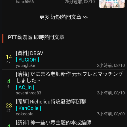
hanx5566
26分鐘前
,
08/10
更多 近期熱門文章 >>
PTT動漫區 即時熱門文章
[資料] DBGV
14
[
YUGIOH
]
47
youngluke
2小時前
,
08/10
[洽特] だにまる老師新作 元セフレとマッチング
しました。
4
[
AC_In
]
6
seventhree83
3小時前
,
08/10
[閒聊] Richelieu特攻發動率閒聊
23
[
KanColle
]
47
cokecola
7小時前
,
08/09
[請神] 神一些小眾主題的本或繪師
4