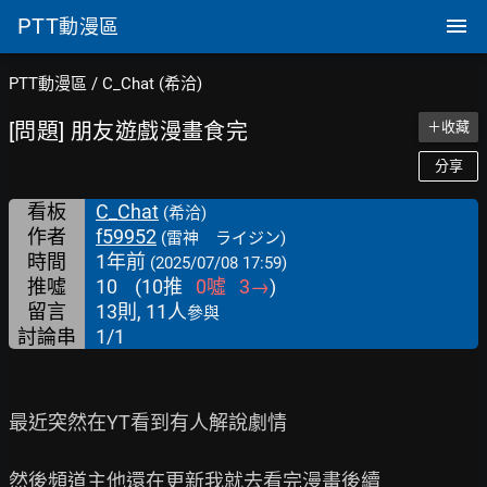
PTT
動漫區
PTT動漫區
/
C_Chat (希洽)
[問題] 朋友遊戲漫畫食完
＋收藏
分享
看板
C_Chat
(希洽)
作者
f59952
(雷神 ライジン)
時間
1年前
(2025/07/08 17:59)
推噓
10
(
10
推
0
噓
3
→
)
留言
13則, 11人
參與
討論串
1/1
最近突然在YT看到有人解說劇情

然後頻道主他還在更新我就去看完漫畫後續
