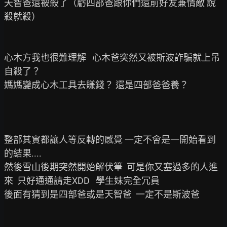
天智爸還被殺了（虧四部爸跟你們還前好友兼情敵 說
殺就殺）

心木方我也很難理解   心木爸突然又被斯波詐騙就上吊
自殺了？

媽媽變成心木工具去賺錢？ 還是四部爸爸養？

整部其實都讓人等反轉的感覺 一定不會是一開始看到
的結果....

然後雪山後期突然開始解伏筆  可是你又塞過多的人進
來  只好通通請走XDD   學生妹完全冗員

後面有猜到是四部爸或是天智爸  一定不是斯波爸
