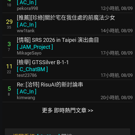
[
AC_In
]
10
pekora998
12小時前
,
08/09
[推薦][珍綠]關於宅在我住處的前魔法少女
29
[
AC_In
]
35
ww1tank
14小時前
,
08/09
[情報] SRS 2026 in Taipei 演出曲目
3
[
JAM_Project
]
7
MikageSayo
17小時前
,
08/09
[檢舉] GTSSilver B-1-1
11
[
C_ChatBM
]
22
test23786
17小時前
,
08/09
Re: [洽特] RisuAI的新討論串
5
[
AC_In
]
8
kimwang
20小時前
,
08/09
更多 即時熱門文章 >>