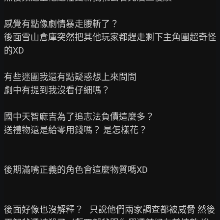
感覺有點像劇情暴走腰斬了？

後面雪山倉庫突然把其他玩家都趕走剩下主角團超奇怪
的XD

有些迷團我還有點疑惑想上來問問

劇中有提到我沒看仔細嗎？

國中天智麻吉為了追志法負債這麼多？

送禮物還是給零用錢嗎？ 是怎樣花？

後期滿嘴正義的角色會這麼物質嗎XD

後面好像也沒解釋？   只說他們兩家調查都被威脅 然後