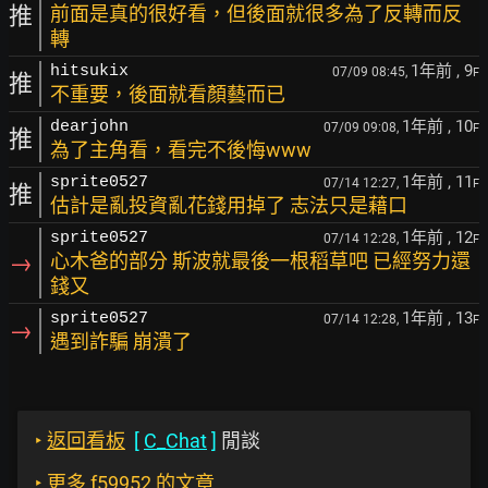
推
前面是真的很好看，但後面就很多為了反轉而反
轉
1年前
, 9
hitsukix
07/09 08:45,
F
推
不重要，後面就看顏藝而已
1年前
, 10
dearjohn
07/09 09:08,
F
推
為了主角看，看完不後悔www
1年前
, 11
sprite0527
07/14 12:27,
F
推
估計是亂投資亂花錢用掉了 志法只是藉口
1年前
, 12
sprite0527
07/14 12:28,
F
→
心木爸的部分 斯波就最後一根稻草吧 已經努力還
錢又
1年前
, 13
sprite0527
07/14 12:28,
F
→
遇到詐騙 崩潰了
‣
返回看板
[
C_Chat
]
閒談
‣
更多 f59952 的文章