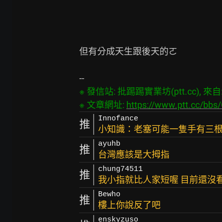
但有分成天生跟後天的ㄛ

※ 發信站: 批踢踢實業坊(ptt.cc), 來自: 1
※ 文章網址: 
https://www.ptt.cc/bb
Innofance
推
小知識：老塞可能一隻手有三
ayuhb
推
台灣應該是大拇指
chung74511
推
我小指就比人家短喔 目前還沒
Bewho
推
樓上你說反了吧
enskyzuso