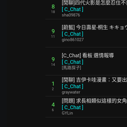
[閒聊]四代火影是怎麼忍住
8
[
C_Chat
]
18
sha09876
[蔚藍] 今日壽星-桐生 キキョ
9
[
C_Chat
]
11
gino861027
[C_Chat] 看板 選情報導
9
[
C_Chat
]
14
[馬路探子]
[閒聊] 吉伊卡哇漫畫：又要
1
[
C_Chat
]
2
graywater
[問題] 求長相類似這樣的女
4
[
C_Chat
]
6
GYLin