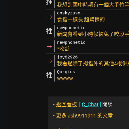
推
我想到國中時期有一個大手竹竿
enskyzuso
→
食指一樣長 超驚悚的
newphonetic
推
新聞有看到小時候被兔子咬段
newphonetic
→
*咬斷
joy82926
→
我看過除了拇指外的其他4根併
Qorqios
推
wwww
‣
返回看板
[
C_Chat
]
閒談
‣
更多 ash9911911 的文章