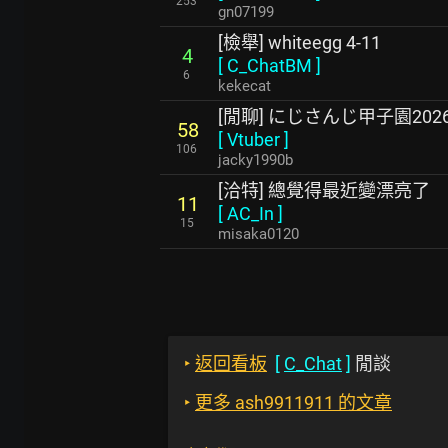
253
gn07199
[檢舉] whiteegg 4-11
4
[
C_ChatBM
]
6
kekecat
[閒聊] にじさんじ甲子園20
58
[
Vtuber
]
106
jacky1990b
[洽特] 總覺得最近變漂亮了
11
[
AC_In
]
15
misaka0120
‣
返回看板
[
C_Chat
]
閒談
‣
更多 ash9911911 的文章