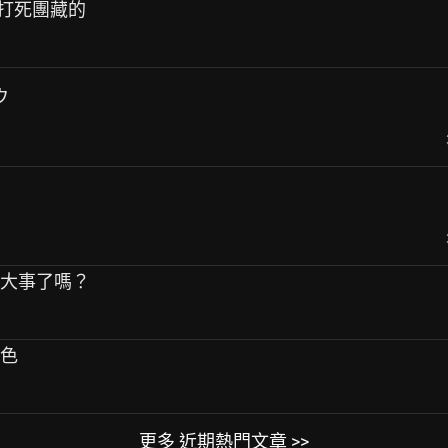
不打死團藏的
ウ
出大事了嗎？
角色
更多 近期熱門文章 >>