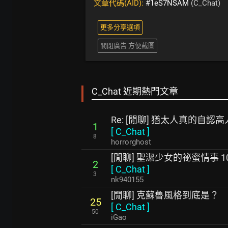
文章代碼(AID):
#1eS7NSAM
(C_Chat)
更多分享選項
關閉廣告 方便截圖
C_Chat 近期熱門文章
Re: [閒聊] 猶太人真的自認
1
[
C_Chat
]
8
horrorghost
[閒聊] 聖潔少女的祕蜜情事 1
2
[
C_Chat
]
3
nk940155
[閒聊] 克蘇魯風格到底是？
25
[
C_Chat
]
50
iGao