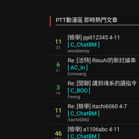
PTT動漫區 即時熱門文章
[檢舉] ppit12345 4-11
11
[
C_ChatBM
]
23
wowbenny
Re: [洽特] RisuAI的新討論串
6
[
AC_In
]
21
kimwang
Re: [閒聊] 講到魂系的讀指令
3
[
C_BOO
]
14
Feeng
Re: [檢舉] itachi6060 4-7
11
[
C_ChatBM
]
58
itachi6060
[檢舉] a1106abc 4-11
46
[
C_ChatBM
]