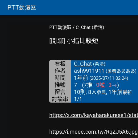
PTT
動漫區
PTT動漫區
/
C_Chat (希洽)
[閒聊] 小指比較短
看板
C_Chat
(希洽)
作者
ash9911911
(勇者ああああ)
時間
1年前
(2025/07/11 02:24)
推噓
7
(
7
推
0
噓
3
→
)
留言
10則, 8人
, 1年前
參與
最新
討論串
1/1
https://x.com/kayaharakurese1/st
https://i.meee.com.tw/RqZJ5A6.jpg