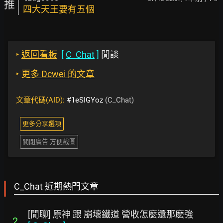
推
四大天王要有五個
‣
返回看板
[
C_Chat
]
閒談
‣
更多 Dcwei 的文章
文章代碼(AID):
#1eSIGYoz
(C_Chat)
更多分享選項
關閉廣告 方便截圖
C_Chat 近期熱門文章
[閒聊] 原神 跟 崩壞鐵道 營收怎麼還那麽強
2