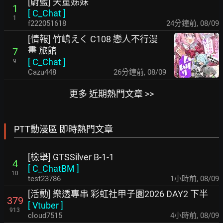
[蔚藍] 天童姊妹
1
[
C_Chat
]
1
f222051618
24分鐘前
,
08/09
[情報] 竹嶋えく C108 戀人不行漫
畫 旅館
7
[
C_Chat
]
9
Cazu448
26分鐘前
,
08/09
更多 近期熱門文章 >>
PTT動漫區 即時熱門文章
[檢舉] GTSSilver B-1-1
4
[
C_ChatBM
]
10
test23786
1小時前
,
08/09
[活動] 樂透專串 彩虹社甲子園2026 DAY2 下半
379
[
Vtuber
]
913
cloud7515
4小時前
,
08/09