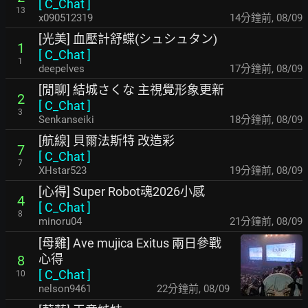
[
C_Chat
]
13
x090512319
14分鐘前
,
08/09
[光美] 血壓計舒蝶(シュシュタン)
1
[
C_Chat
]
1
deepelves
17分鐘前
,
08/09
[閒聊] 結城さくな 主視覺形象更新
2
[
C_Chat
]
3
Senkanseiki
18分鐘前
,
08/09
[航線] 貝爾法斯特 改造彩
7
[
C_Chat
]
7
XHstar523
19分鐘前
,
08/09
[心得] Super Robot魂2026小感
4
[
C_Chat
]
8
minoru04
21分鐘前
,
08/09
[母雞] Ave mujica Exitus 兩日參戰
心得
8
[
C_Chat
]
10
nelson9461
22分鐘前
,
08/09