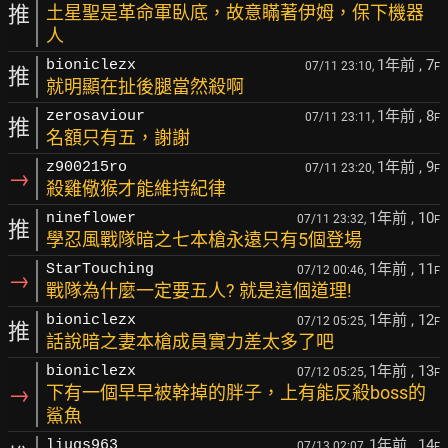
推
土星聖是革命軍臥底，故意瞞著伊姆，保下機器
人
1年前
, 7
bioniclezx
07/11 23:10,
F
推
就明顯在扯後腿當然殺啊
1年前
, 8
zerosaviour
07/11 23:11,
F
推
名額只有五，謝謝
1年前
, 9
z900215ro
07/11 23:20,
F
→
殺雞儆猴才能維持紀律
1年前
, 10
nineflower
07/11 23:32,
F
推
學忍風戰隊暗之七本槍永遠只有5個登場
1年前
, 11
StarTouching
07/12 00:46,
F
→
戰隊為什麼一定要五人? 就是這個道理!
1年前
, 12
bioniclezx
07/12 05:25,
F
推
話說暗之妻本槍成員實力差太多了吧
1年前
, 13
bioniclezx
07/12 05:25,
F
→
下有一個早早被幹掉的胖子，上有能反殺boss的
鯊魚
1年前
, 14
liugs963
07/13 02:07,
F