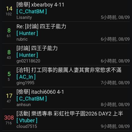
[檢舉] xbearboy 4-11
14
[
C_ChatBM
]
102
Lisanity
5小時前
,
08/09
Re: [討論] 四王子能力
8
[
Hunter
]
61
rubric
6小時前
,
08/09
[討論] 四王子能力
8
[
Hunter
]
43
gn02118620
6小時前
,
08/09
[洽特] 打工同事的嚴厲人妻其實非常慾求不滿
5
[
AC_In
]
5
ging1995
7小時前
,
08/09
[檢舉] itachi6060 4-1
17
[
C_ChatBM
]
47
anhsun
8小時前
,
08/09
[活動] 樂透專串 彩虹社甲子園2026 DAY2 上半
308
[
Vtuber
]
716
cloud7515
9小時前
,
08/09