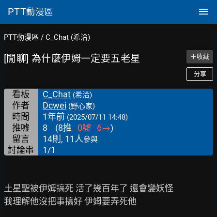
PTT
動漫區
PTT動漫區
/
C_Chat (希洽)
[閒聊] 為什麼伊姆一定要五老星
＋收藏
分享
看板
C_Chat
(希洽)
作者
Dcwei
(野心家)
時間
1年前
(2025/07/11 14:48)
推噓
8
(
8
推
0
噓
6
→
)
留言
14則, 11人
參與
討論串
1/1
土星聖被伊姆搞死 活了幾百年了 還會變妖怪

我理解他沒把事搞好 伊姆要弄死他
