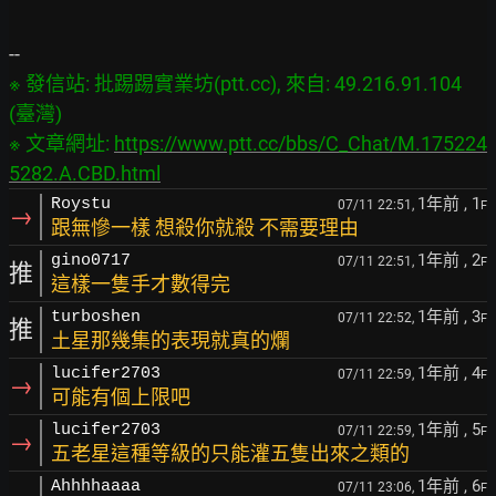
※ 發信站: 批踢踢實業坊(ptt.cc), 來自: 49.216.91.104 
(臺灣)

※ 文章網址: 
https://www.ptt.cc/bbs/C_Chat/M.175224
5282.A.CBD.html
1年前
, 1
Roystu
07/11 22:51,
F
→
跟無慘一樣 想殺你就殺 不需要理由
1年前
, 2
gino0717
07/11 22:51,
F
推
這樣一隻手才數得完
1年前
, 3
turboshen
07/11 22:52,
F
推
土星那幾集的表現就真的爛
1年前
, 4
lucifer2703
07/11 22:59,
F
→
可能有個上限吧
1年前
, 5
lucifer2703
07/11 22:59,
F
→
五老星這種等級的只能灌五隻出來之類的
1年前
, 6
Ahhhhaaaa
07/11 23:06,
F