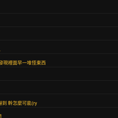
L
才發現裡面早一堆怪東西
到 幹怎麼可能(ry
聞