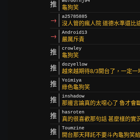
w6766fhj94
推
龜狗笑
a25785885
→
沒人管的瘋人院 道德水準還比
Android13
→
嚴厲斥責
crowley
推
龜狗笑
dozyellow
推
越來越期待8/3開台了，一定一
Yoimiya
推
綠色龜狗笑
inshadow
推
那邊言論真的太噁心了 魯才會
hasroten
推
真的很喜歡那句話 甚麼樣的實
Toumzine
推
開台那天拜託不要斗內龜狗笑給