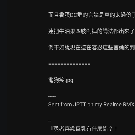
而且魯蛋DC群的言論是真的太過份了
連把牛油果四肢剁掉的講法都出來了
倒不如說現在還在容忍這些言論的到
==============

龜狗笑.jpg

-----

Sent from JPTT on my Realme RMX3
--

『勇者喜歡巨乳有什麼錯？！
