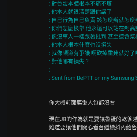
: 對魯蛋本體根本不痛不癢

: 他本人就很清楚跟你講了

: 自己行為自己負責 該怎麼辦就怎麼辦
: 你們怎麼檢舉 他永遠可以站在制高點
: 像沒事人一樣跟著批判 甚至還會幫
: 他本人根本什麼也沒損失

: 就像頻道有爭議 啊砍掉重建就好了啊
: 對他哪有損失？

: ----

你大概前面連懶人包都沒看

現在JB的作為就是要讓魯蛋的乾爹越
難道要讓他們開心看台繼續抖內給魯