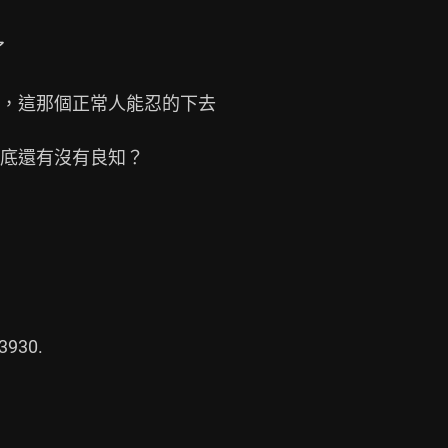


，這那個正常人能忍的下去

底還有沒有良知？

930.
