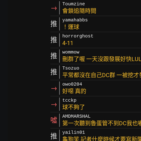
Toumzine
→
會鎖追隨時間
yamahabbs
推
！運球
horrorghost
推
4-11
wommow
推
刪群了喔 一天沒跟發展好快LU
Tsozuo
推
平常都沒在自己DC群 一被挖
owo0204
→
好噁 真的
tcckp
→
球不夠了
AMDMARSHAL
噓
第一次聽到魯蛋管不到DC我也嚇
yailin01
推
龜狗笑 記者什麼時候才要寫新