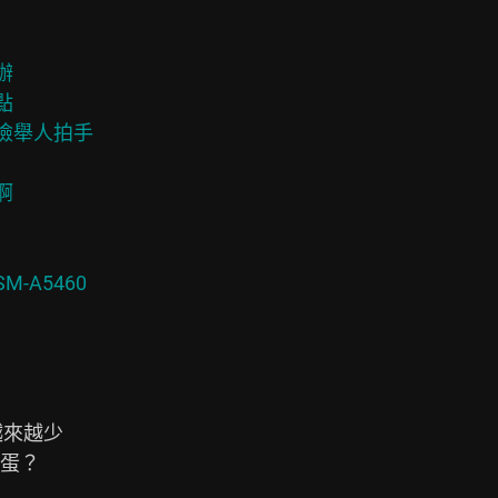




檢舉人拍手



來越少

蛋？
