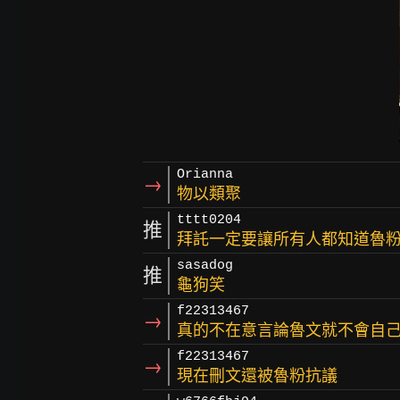
Orianna
→
物以類聚
tttt0204
推
拜託一定要讓所有人都知道魯
sasadog
推
龜狗笑
f22313467
→
真的不在意言論魯文就不會自己
f22313467
→
現在刪文還被魯粉抗議