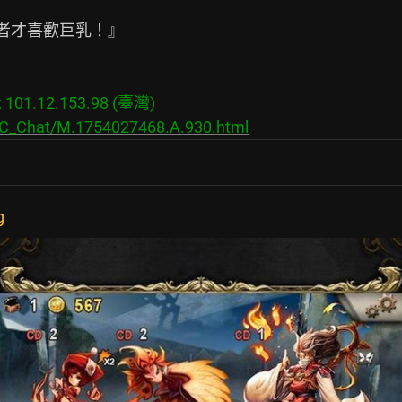
01.12.153.98 (臺灣)

s/C_Chat/M.1754027468.A.930.html
g