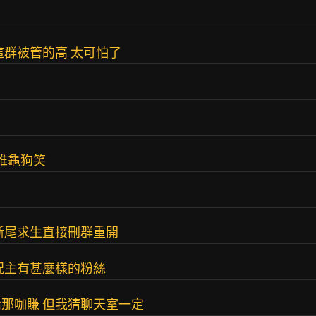
這群被管的高 太可怕了
堆龜狗笑
斷尾求生直接刪群重開
況主有甚麼樣的粉絲
那咖賺 但我猜聊天室一定