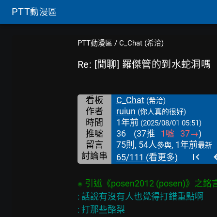
PTT
動漫區
PTT動漫區
/
C_Chat (希洽)
Re: [閒聊] 羅傑管的到水蛇洞嗎
看板
C_Chat
(希洽)
作者
ruiun
(你人真的很好)
時間
1年前
(2025/08/01 05:51)
推噓
36
(
37
推
1
噓
37
→
)
留言
75則, 54人
, 1年前
參與
最新
討論串
65/111 (看更多)
: 話說有沒有人也覺得打錯重點啊

: 打那些酪梨
