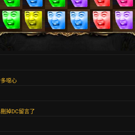
粉多噁心
刪掉DC留言了