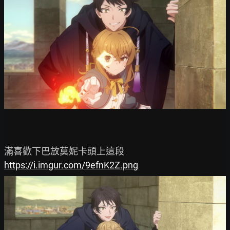
https://i.imgur.com/9efnK2Z.png