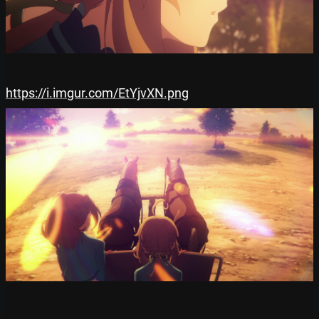
https://i.imgur.com/EtYjvXN.png