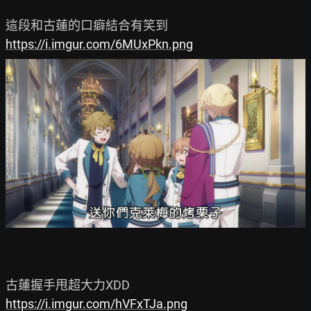
https://i.imgur.com/6MUxPkn.png
https://i.imgur.com/hVFxTJa.png