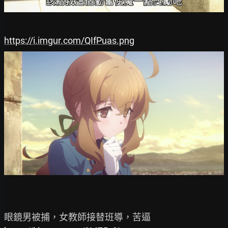
https://i.imgur.com/QIfPuas.png