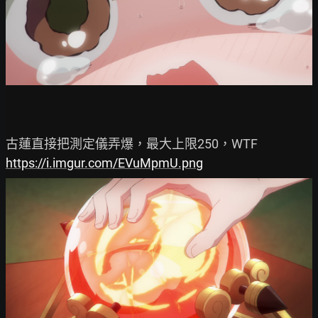
https://i.imgur.com/EVuMpmU.png