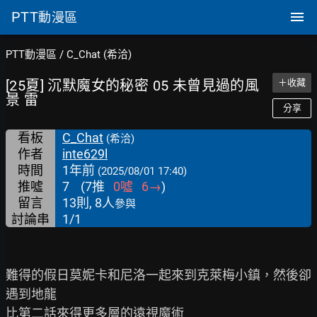
PTT
動漫區
PTT動漫區
/
C_Chat (希洽)
[25夏] 沉默魔女的秘密 05 未曾見過的風
＋收藏
景 雷
分享
看板
C_Chat
(希洽)
作者
inte629l
時間
1年前
(2025/08/01 17:40)
推噓
7
(
7
推
0
噓
6
→
)
留言
13則, 8人
參與
討論串
1/1
難得的假日莫妮卡和尼洛一起來到克萊梅小鎮，然後卻
遇到地龍
