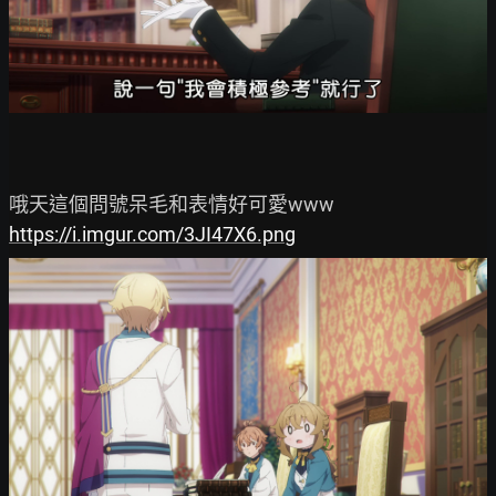
https://i.imgur.com/3JI47X6.png