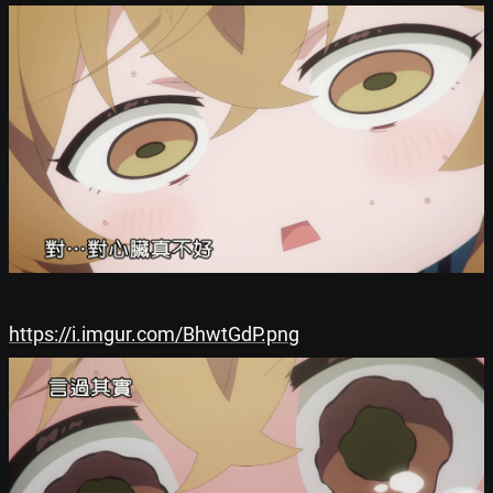
https://i.imgur.com/BhwtGdP.png