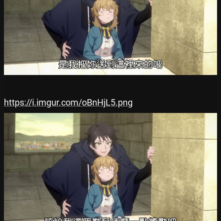
https://i.imgur.com/oBnHjL5.png