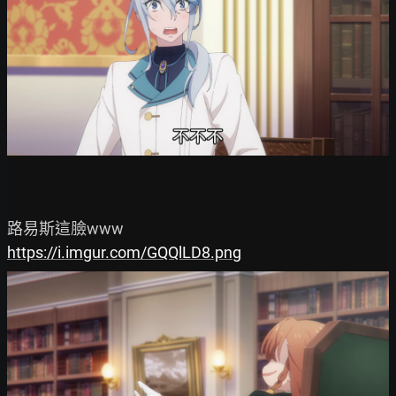
https://i.imgur.com/GQQlLD8.png