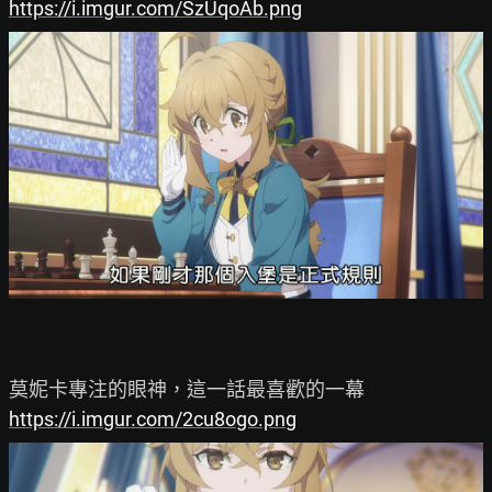
https://i.imgur.com/SzUqoAb.png
https://i.imgur.com/2cu8ogo.png