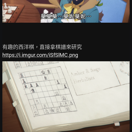
https://i.imgur.com/iSfSlMC.png