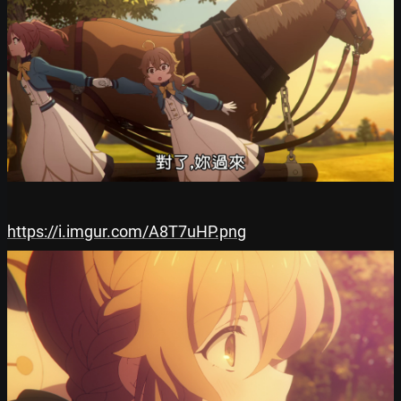
https://i.imgur.com/A8T7uHP.png