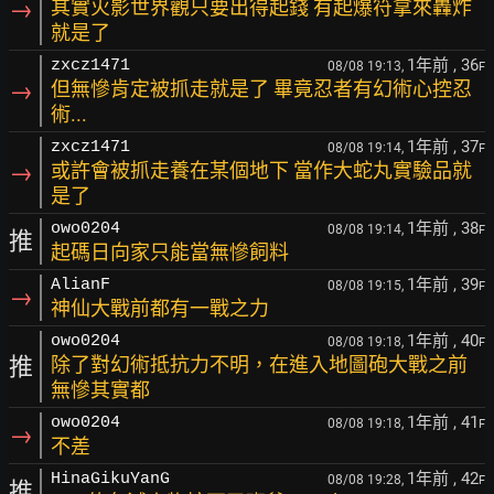
→
其實火影世界觀只要出得起錢 有起爆符拿來轟炸
就是了
1年前
, 36
zxcz1471
08/08 19:13,
F
→
但無慘肯定被抓走就是了 畢竟忍者有幻術心控忍
術...
1年前
, 37
zxcz1471
08/08 19:14,
F
→
或許會被抓走養在某個地下 當作大蛇丸實驗品就
是了
1年前
, 38
owo0204
08/08 19:14,
F
推
起碼日向家只能當無慘飼料
1年前
, 39
AlianF
08/08 19:15,
F
→
神仙大戰前都有一戰之力
1年前
, 40
owo0204
08/08 19:18,
F
推
除了對幻術抵抗力不明，在進入地圖砲大戰之前
無慘其實都
1年前
, 41
owo0204
08/08 19:18,
F
→
不差
1年前
, 42
HinaGikuYanG
08/08 19:28,
F
推