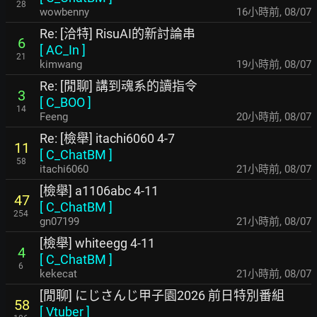
28
wowbenny
16小時前
,
08/07
Re: [洽特] RisuAI的新討論串
6
[
AC_In
]
21
kimwang
19小時前
,
08/07
Re: [閒聊] 講到魂系的讀指令
3
[
C_BOO
]
14
Feeng
20小時前
,
08/07
Re: [檢舉] itachi6060 4-7
11
[
C_ChatBM
]
58
itachi6060
21小時前
,
08/07
[檢舉] a1106abc 4-11
47
[
C_ChatBM
]
254
gn07199
21小時前
,
08/07
[檢舉] whiteegg 4-11
4
[
C_ChatBM
]
6
kekecat
21小時前
,
08/07
[閒聊] にじさんじ甲子園2026 前日特別番組
58
[
Vtuber
]