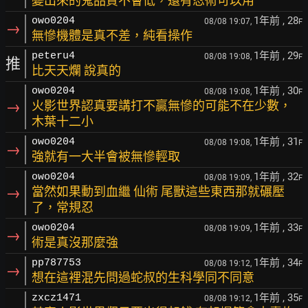
變出來的鬼品質不會低，還有忍術可以用
1年前
, 28
owo0204
08/08 19:07,
F
→
無慘機體是真不差，純看操作
1年前
, 29
peteru4
08/08 19:08,
F
推
比天天爛 說真的
1年前
, 30
owo0204
08/08 19:08,
F
→
火影世界認真要講打不贏無慘的可能不在少數，
木葉十二小
1年前
, 31
owo0204
08/08 19:08,
F
→
強就有一大半會被無慘輕取
1年前
, 32
owo0204
08/08 19:09,
F
→
當然如果動到血繼 仙術 尾獸這些東西那就碾壓
了，常規忍
1年前
, 33
owo0204
08/08 19:09,
F
→
術是真沒那麼強
1年前
, 34
pp787753
08/08 19:12,
F
→
想在這裡混先問過蛇叔的生科學同不同意
1年前
, 35
zxcz1471
08/08 19:12,
F