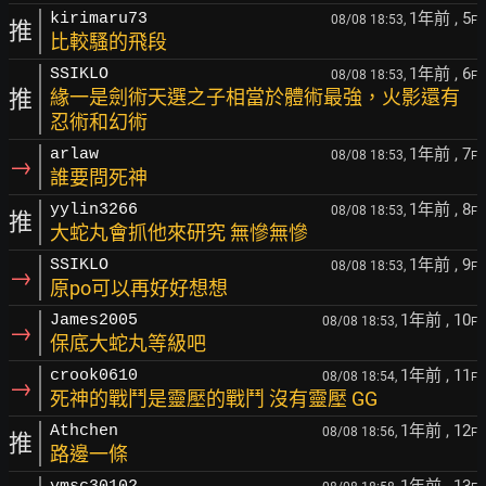
1年前
, 5
kirimaru73
08/08 18:53,
F
推
比較騷的飛段
1年前
, 6
SSIKLO
08/08 18:53,
F
推
緣一是劍術天選之子相當於體術最強，火影還有
忍術和幻術
1年前
, 7
arlaw
08/08 18:53,
F
→
誰要問死神
1年前
, 8
yylin3266
08/08 18:53,
F
推
大蛇丸會抓他來研究 無慘無慘
1年前
, 9
SSIKLO
08/08 18:53,
F
→
原po可以再好好想想
1年前
, 10
James2005
08/08 18:53,
F
→
保底大蛇丸等級吧
1年前
, 11
crook0610
08/08 18:54,
F
→
死神的戰鬥是靈壓的戰鬥 沒有靈壓 GG
1年前
, 12
Athchen
08/08 18:56,
F
推
路邊一條