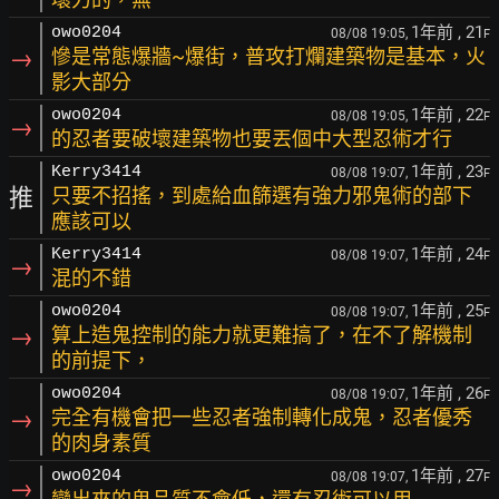
1年前
, 21
owo0204
08/08 19:05,
F
→
慘是常態爆牆~爆街，普攻打爛建築物是基本，火
影大部分
1年前
, 22
owo0204
08/08 19:05,
F
→
的忍者要破壞建築物也要丟個中大型忍術才行
1年前
, 23
Kerry3414
08/08 19:07,
F
推
只要不招搖，到處給血篩選有強力邪鬼術的部下
應該可以
1年前
, 24
Kerry3414
08/08 19:07,
F
→
混的不錯
1年前
, 25
owo0204
08/08 19:07,
F
→
算上造鬼控制的能力就更難搞了，在不了解機制
的前提下，
1年前
, 26
owo0204
08/08 19:07,
F
→
完全有機會把一些忍者強制轉化成鬼，忍者優秀
的肉身素質
1年前
, 27
owo0204
08/08 19:07,
F
→