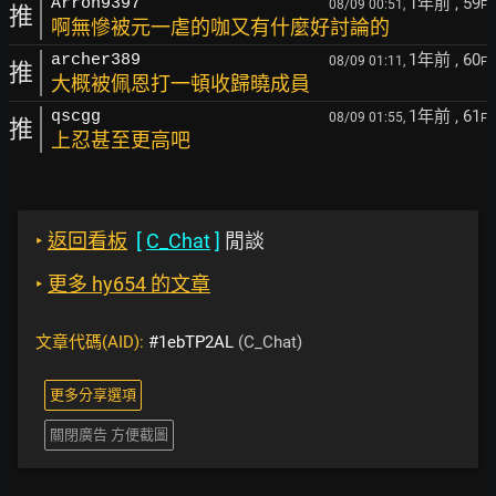
1年前
, 59
Arron9397
08/09 00:51,
F
推
啊無慘被元一虐的咖又有什麼好討論的
1年前
, 60
archer389
08/09 01:11,
F
推
大概被佩恩打一頓收歸曉成員
1年前
, 61
qscgg
08/09 01:55,
F
推
上忍甚至更高吧
‣
返回看板
[
C_Chat
]
閒談
‣
更多 hy654 的文章
文章代碼(AID):
#1ebTP2AL
(C_Chat)
更多分享選項
關閉廣告 方便截圖