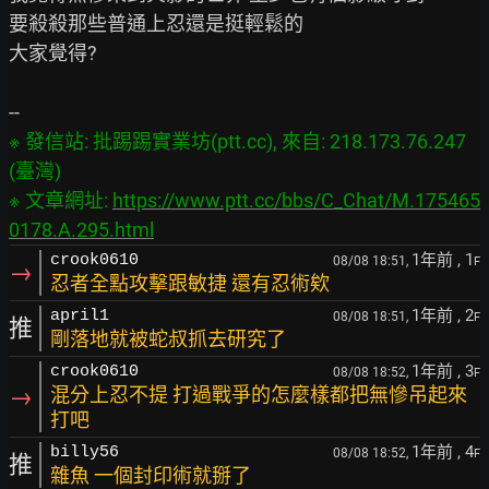
要殺殺那些普通上忍還是挺輕鬆的

大家覺得?

※ 發信站: 批踢踢實業坊(ptt.cc), 來自: 218.173.76.247 
(臺灣)

※ 文章網址: 
https://www.ptt.cc/bbs/C_Chat/M.175465
0178.A.295.html
1年前
, 1
crook0610
08/08 18:51,
F
→
忍者全點攻擊跟敏捷 還有忍術欸
1年前
, 2
april1
08/08 18:51,
F
推
剛落地就被蛇叔抓去研究了
1年前
, 3
crook0610
08/08 18:52,
F
→
混分上忍不提 打過戰爭的怎麼樣都把無慘吊起來
打吧
1年前
, 4
billy56
08/08 18:52,
F
推
雜魚 一個封印術就掰了