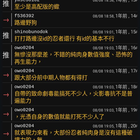
1年前
, 13
ymsc30102
08/08 18:58,
F
推
至少是高配版的蠍
1年前
, 14
f536392
08/08 18:58,
F
→
路邊野狗
1年前
, 15
shinobunodok
08/08 19:01,
F
推
打打路邊沒id的忍者還行 有id的基本不行
1年前
, 16
owo0204
08/08 19:03,
F
推
無慘沒那麼差，不錯的純肉身數值強度、恐怖的
再生能力，
1年前
, 17
owo0204
08/08 19:03,
F
→
跟大部分前中期人物都有得打
1年前
, 18
owo0204
08/08 19:03,
F
→
自帶的致命劇毒能搞死不少人，火影毒抗不是普
遍能力
1年前
, 19
owo0204
08/08 19:03,
F
→
，光憑自身的數值就能打死不少人了
1年前
, 20
owo0204
08/08 19:05,
F
→
就表現力來看，大部份忍者純肉身是沒有這種破
壞力的，無