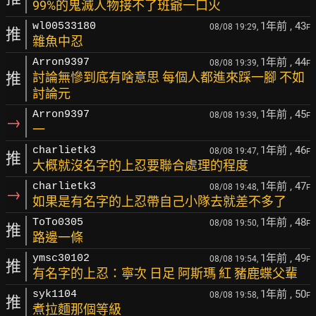
99%的鬼滅人物接不了班爺一口火
1年前
, 43
wl00533180
08/08 19:29,
F
推
雜魚中忍
1年前
, 44
Arron9397
08/08 19:39,
F
推
討論無慘到底有啥意思 每個人都進來踩一腳 不如
討論元
1年前
, 45
Arron9397
08/08 19:39,
F
→
一
1年前
, 46
charlietk3
08/08 19:47,
F
推
大概就沒名字的上忍要聯合處理的程度
1年前
, 47
charlietk3
08/08 19:48,
F
→
如果是有名字的上忍帶自己小隊去就差不多了
1年前
, 48
ToTo0305
08/08 19:50,
F
推
路邊一條
1年前
, 49
ymsc30102
08/08 19:54,
F
推
有名字的上忍：寧次 日足 阿斯瑪 紅 豬鹿蝶父輩
1年前
, 50
syk1104
08/08 19:58,
F
推
煮拉麵那個等級