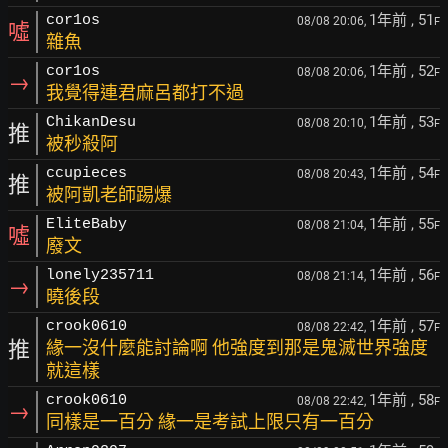
1年前
, 51
cor1os
08/08 20:06,
F
噓
雜魚
1年前
, 52
cor1os
08/08 20:06,
F
→
我覺得連君麻呂都打不過
1年前
, 53
ChikanDesu
08/08 20:10,
F
推
被秒殺阿
1年前
, 54
ccupieces
08/08 20:43,
F
推
被阿凱老師踢爆
1年前
, 55
EliteBaby
08/08 21:04,
F
噓
廢文
1年前
, 56
lonely235711
08/08 21:14,
F
→
曉後段
1年前
, 57
crook0610
08/08 22:42,
F
推
緣一沒什麼能討論啊 他強度到那是鬼滅世界強度
就這樣
1年前
, 58
crook0610
08/08 22:42,
F
→
同樣是一百分 緣一是考試上限只有一百分