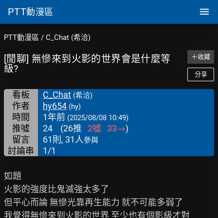
PTT
動漫區
PTT動漫區
/
C_Chat (希洽)
[閒聊] 無慘來到火影的世界會是什麼等
＋收藏
級?
分享
看板
C_Chat
(希洽)
作者
hy654
(hy)
時間
1年前
(2025/08/08 10:49)
推噓
24
(
26
推
2
噓
33
→
)
留言
61則, 31人
參與
討論串
1/1
如題

火影的強度比鬼滅強太多了

但平心而論 無慘光靠再生能力 就不可能多弱了

我覺得無慘來到火影的世界 至少也有個影級才對
