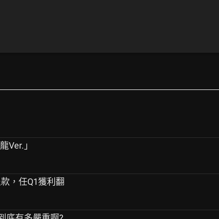
龍Ver.」
退款，任Q1獲利翻
兼差到底有多嚴重啊?