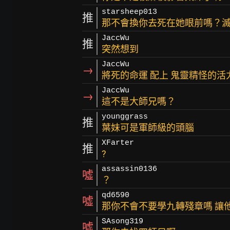
starsheep013
推
那不會換你去死在她眼前嗎？滅
JaccWu
推
突然想到
JaccWu
→
將死的命運 配上 鬼靈精怪的活
JaccWu
→
這不是大師兄嗎？
younggrass
推
葉妹可是軍師級的頭腦
XFarter
推
?
assassin0136
噓
？
qd6590
噓
那你不會不要學九轉殘章嗎 讓
SAsong319
噓