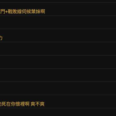
門+戰敗線伺候葉妹啊
力
他死在你懷裡啊 爽不爽