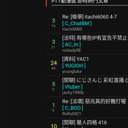
PTT動漫區 即時熱門文章
Re: [檢舉] itachi6060 4-7
3
[
C_ChatBM
]
16
itachi6060
[洽特] 有哪些IP有宣告不禁
3
[
AC_In
]
21
nobady98
[資料] YAC1
24
[
YUGIOH
]
44
youngluke
[閒聊] にじさんじ 彩虹直播 (20
5
[
Vtuber
]
9
jacky1990b
Re: [法環] 惡兆真的好難打喔
1
[
C_BOO
]
9
RuRu0421
[閒聊] 獵人四格 416
10