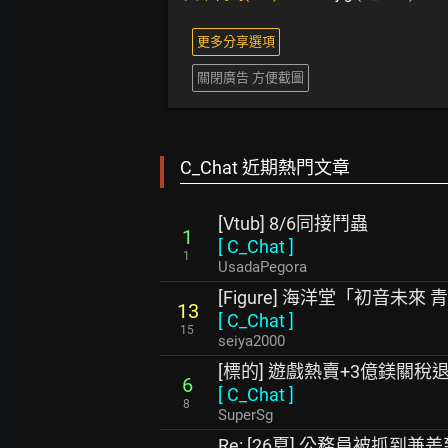
更多分享選項
關閉廣告 方便截圖
C_Chat 近期熱門文章
[Vtub] 8/6同接鬥蟲
1
[
C_Chat
]
1
UsadaPegora
[Figure] 海洋堂「初音未來 青
13
[
C_Chat
]
15
seiya2000
[標的] 遊戲熱賣+3億鎂關稅
6
[
C_Chat
]
8
SuperSg
Re: [26夏] 公務員被抓到