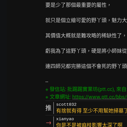
要是少了那個最重要的屬性，

就只是個立繪可愛的野丫頭，魅力大
其價值大概就是難攻略的稀缺性了，

虧我為了這野丫頭，硬是將小師妹從
連四師兄都完勝這個不會死的野丫頭
※ 發信站: 批踢踢實業坊(ptt.cc), 來自: 1
※ 文章網址: 
https://www.ptt.cc/bb
scott032
推
有捨就有得 至少不用幫她掃墓
xianyao
→
你是不是被麻枝影響太深了啊