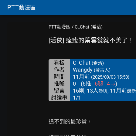
PTT
動漫區
PTT動漫區
/
C_Chat (希洽)
[活俠] 痊癒的葉雲裳就不美了！
看板
C_Chat
(希洽)
作者
Wangdy
(蒙古人)
時間
11月前
(2025/09/03 15:50)
推噓
0
(
6
推
6
噓
4
→
)
留言
16則, 13人
, 11月前
參與
最新
討論串
1/1
追不到的最珍貴，
