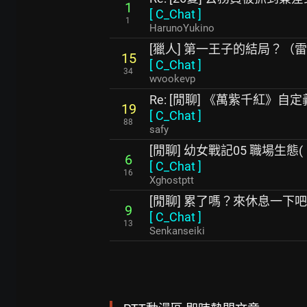
1
[
C_Chat
]
1
HarunoYukino
[獵人] 第一王子的結局？（
15
[
C_Chat
]
34
wvookevp
Re: [閒聊] 《萬紫千紅》自
19
[
C_Chat
]
88
safy
[閒聊] 幼女戰記05 職場生態(
6
[
C_Chat
]
16
Xghostptt
[閒聊] 累了嗎？來休息一下吧
9
[
C_Chat
]
13
Senkanseiki