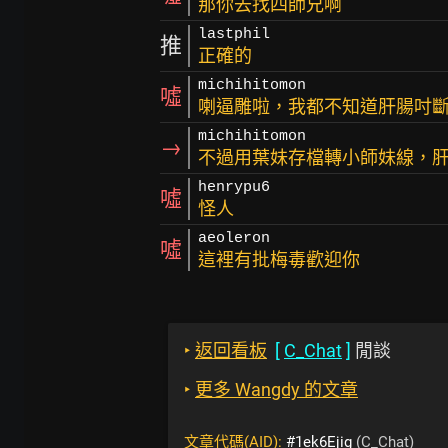
那你去找四師兄啊
lastphil
推
正確的
michihitomon
噓
喇逼雕啦，我都不知道肝腸吋
michihitomon
→
不過用葉妹存檔轉小師妹線，肝
henrypu6
噓
怪人
aeoleron
噓
這裡有批梅毒歡迎你
‣
返回看板
[
C_Chat
]
閒談
‣
更多 Wangdy 的文章
文章代碼(AID):
#1ek6Ejig
(C_Chat)