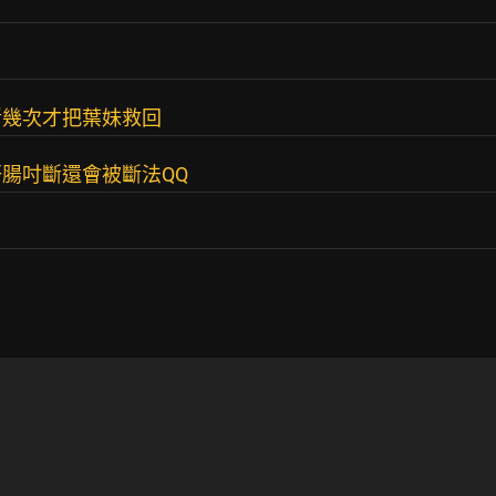
斷幾次才把葉妹救回
腸吋斷還會被斷法QQ