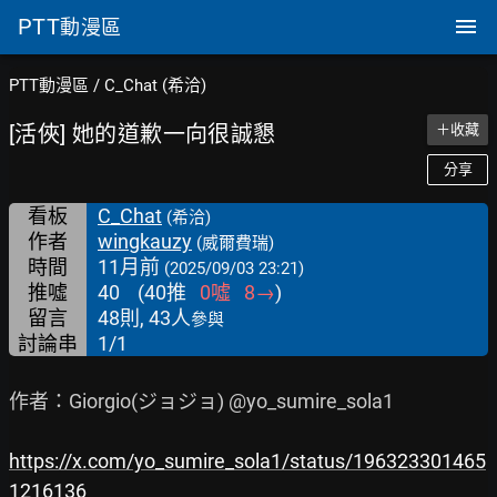
PTT
動漫區
PTT動漫區
/
C_Chat (希洽)
[活俠] 她的道歉一向很誠懇
＋收藏
分享
看板
C_Chat
(希洽)
作者
wingkauzy
(威爾費瑞)
時間
11月前
(2025/09/03 23:21)
推噓
40
(
40
推
0
噓
8
→
)
留言
48則, 43人
參與
討論串
1/1
作者：Giorgio(ジョジョ) @yo_sumire_sola1

https://x.com/yo_sumire_sola1/status/196323301465
1216136