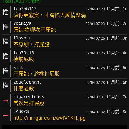
1681.A.EF4.html
11月前
, 1
leo255112
09/04 07:23,
F
推
讓你更寂寞，才會陷入感情漩渦
11月前
, 2
Yoimiya
09/04 07:23,
F
推
原諒啦 哪次不原諒
11月前
, 3
ilovptt
09/04 07:25,
F
推
不原諒，打屁股
11月前
, 4
leo79415
09/04 07:26,
F
推
揍爛屁股
11月前
, 5
smik
09/04 07:26,
F
推
不原諒，趁機打屁股
11月前
, 6
zouelephant
09/04 07:28,
F
推
什麼老歌
11月前
, 7
cigaretteass
09/04 07:31,
F
→
當然是打屁股
11月前
, 8
LABOYS
09/04 07:32,
F
→
http://i.imgur.com/awlV1KH.jpg