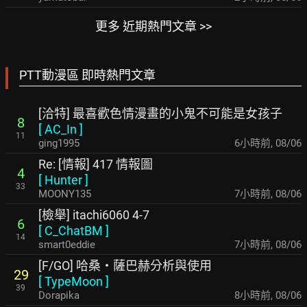
更多 近期熱門文章 >>
PTT動漫區 即時熱門文章
[洽特] 最喜歡色情漫畫的小鬼不可能是女孩子
8
[
AC_In
]
11
ging1995
6小時前
,
08/06
Re: [情報] 417 情報圖
4
[
Hunter
]
33
MOONY135
7小時前
,
08/06
[檢舉] itachi6060 4-7
6
[
C_ChatBM
]
14
smart0eddie
7小時前
,
08/06
[F/GO] 哈桑・薩巴赫分析與使用
29
[
TypeMoon
]
39
Dorapika
8小時前
,
08/06