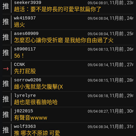
11月前
, 23
seeker3939
09/04 08:01,
F
推
趙活：要不是妳長的可愛早就扁你了
11月前
, 24
wk415937
09/04 08:04,
F
推
過火
11月前
, 25
ases60909
09/04 08:04,
F
推
怎麼忍心讓你受折磨 是我給你自由過了火
11月前
, 26
s8900117
09/04 08:13,
F
推
56！
11月前
, 27
CCNK
09/04 08:14,
F
→
先打屁股
11月前
, 28
sorrow0206
09/04 08:15,
F
推
雌小鬼就是欠腹擊(X
11月前
, 29
lyrelyre
09/04 08:18,
F
推
趙也是很看臉哈哈
11月前
, 30
j022015
09/04 08:27,
F
推
有聲音wwww
11月前
, 31
wolf3363
09/04 08:34,
F
推
推 哪次不原諒 可愛