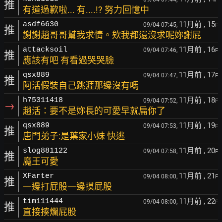
推
有道過歉啦... 有....!? 努力回憶中
11月前
, 15
asdf6630
09/04 07:45,
F
推
謝謝趙哥哥幫我求情。欸我都還沒求呢妳謝屁
11月前
, 16
attacksoil
09/04 07:46,
F
推
應該有吧 有看過哭哭臉
11月前
, 17
qsx889
09/04 07:47,
F
推
阿活假裝自己跳涯那邊沒有嗎
11月前
, 18
h75311418
09/04 07:52,
F
→
趙活：要不是妳長的可愛早就扁你了
11月前
, 19
qsx889
09/04 07:53,
F
推
唐門弟子:是葉家小妹 快逃
11月前
, 20
slog881122
09/04 07:58,
F
推
魔王可愛
11月前
, 21
XFarter
09/04 08:00,
F
推
一邊打屁股一邊摸屁股
11月前
, 22
tim111444
09/04 08:00,
F
推
直接揍爛屁股