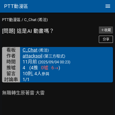
PTT
動漫區
PTT動漫區
/
C_Chat (希洽)
[問題] 這是AI 動畫嗎？
＋收藏
分享
看板
C_Chat
(希洽)
作者
attacksoil
(第三方程式)
時間
11月前
(2025/09/04 00:23)
推噓
4
(
4
推
0
噓
6
→
)
留言
10則, 4人
參與
討論串
1/1
無職轉生原著雷 大雷
