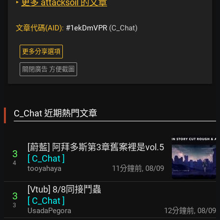
‣
更多 attacksoil 的文章
文章代碼(AID):
#1ekDmVPR
(C_Chat)
更多分享選項
關閉廣告 方便截圖
C_Chat 近期熱門文章
[蔚藍] 阿拜多斯第3章舊案裡是vol.5
3
[
C_Chat
]
4
tooyahaya
11分鐘前
,
08/09
[Vtub] 8/8同接鬥蟲
3
[
C_Chat
]
3
UsadaPegora
12分鐘前
,
08/09