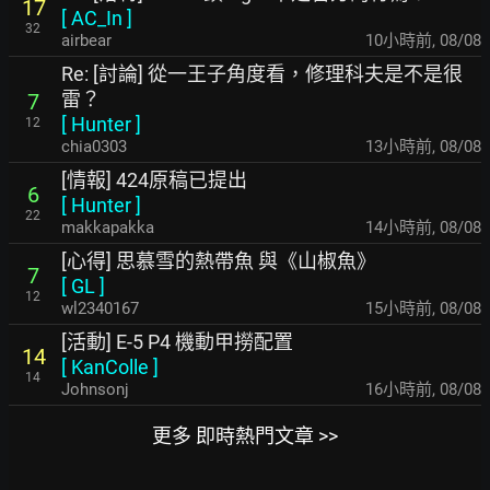
17
[
AC_In
]
32
airbear
10小時前
,
08/08
Re: [討論] 從一王子角度看，修理科夫是不是很
雷？
7
[
Hunter
]
12
chia0303
13小時前
,
08/08
[情報] 424原稿已提出
6
[
Hunter
]
22
makkapakka
14小時前
,
08/08
[心得] 思慕雪的熱帶魚 與《山椒魚》
7
[
GL
]
12
wl2340167
15小時前
,
08/08
[活動] E-5 P4 機動甲撈配置
14
[
KanColle
]
14
Johnsonj
16小時前
,
08/08
更多 即時熱門文章 >>