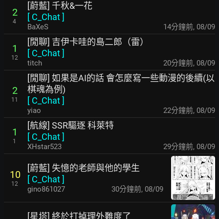
[蔚藍] 千秋&一花
2
[
C_Chat
]
4
BaXeS
14分鐘前
,
08/09
[閒聊] 吉伊卡哇的島二郎（雷）
1
[
C_Chat
]
12
titch
20分鐘前
,
08/09
[閒聊] 如果是AI的話 會怎麼寫一些動漫的後續(以
棋魂為例)
2
[
C_Chat
]
11
yiao
22分鐘前
,
08/09
[航線] SSR驅逐 科萊特
1
[
C_Chat
]
1
XHstar523
29分鐘前
,
08/09
[蔚藍] 失憶的老師與他的學生
10
[
C_Chat
]
12
gino861027
30分鐘前
,
08/09
[星塔] 終於打掉理外難度了