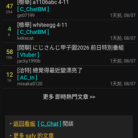
[檢舉] a1106abc 4-11
47
[
C_ChatBM
]
254
gn07199
1天前
,
08/07
[檢舉] whiteegg 4-11
4
[
C_ChatBM
]
6
kekecat
1天前
,
08/07
[閒聊] にじさんじ甲子園2026 前日特別番組
58
[
Vtuber
]
106
jacky1990b
1天前
,
08/07
[洽特] 總覺得最近變漂亮了
12
[
AC_In
]
16
misaka0120
1天前
,
08/07
更多 即時熱門文章 >>
‣
返回看板
[
C_Chat
]
閒談
‣
更多 safy 的文章