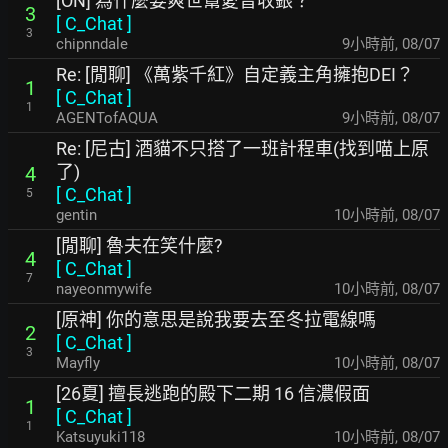
[ON] 為什麼要爽世幫愛音收銀？
3
[
C_Chat
]
3
chipnndale
9小時前
,
08/07
Re: [閒聊] 《萬紫千紅》自定義主角擁抱DEI？
1
[
C_Chat
]
1
AGENTofAQUA
9小時前
,
08/07
Re: [尼古] 酒貓不只搭了一班計程車(找到喵上原
了)
4
[
C_Chat
]
5
gentin
10小時前
,
08/07
[閒聊] 魯夫在笑什麼?
4
[
C_Chat
]
7
nayeonmywife
10小時前
,
08/07
[原神] 你的意思是說我要去至冬拉電線嗎
2
[
C_Chat
]
3
Mayfly
10小時前
,
08/07
[26夏] 擅長逃跑的殿下二期 16 信濃假面
1
[
C_Chat
]
1
Katsuyuki118
10小時前
,
08/07