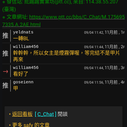
※ 發信站: 批踢踢實業坊(ptt.cc), 來自: 114.38.55.207 
(臺灣)

※ 文章網址: 
https://www.ptt.cc/bbs/C_Chat/M.175695
7335.A.2AE.html
11月前
, 1
yeldnats
09/04 11:42,
F
推
一轉BL
11月前
, 2
william456
09/04 11:44,
F
推
幹幹幹，所以女主是煙霧彈喔，等完結不是甲片
再來
11月前
, 3
william456
09/04 11:44,
F
→
看好了
11月前
, 4
goseienn
09/04 11:56,
F
推
甲
‣
返回看板
[
C_Chat
]
閒談
‣
更多 safy 的文章