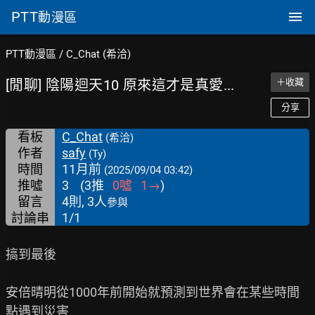
PTT
動漫區
PTT動漫區
/
C_Chat (希洽)
[閒聊] 陰陽迴天10 原來這才是真愛...
＋收藏
分享
看板
C_Chat
(希洽)
作者
safy
(Ty)
時間
11月前
(2025/09/04 03:42)
推噓
3
(
3
推
0
噓
1
→
)
留言
4則, 3人
參與
討論串
1/1
搞到最後

安倍晴明從1000年前開始就預測到世界會在某些時間
點遇到災害
