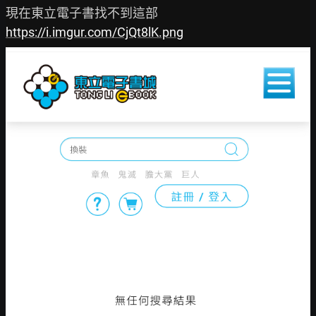
https://i.imgur.com/CjQt8lK.png