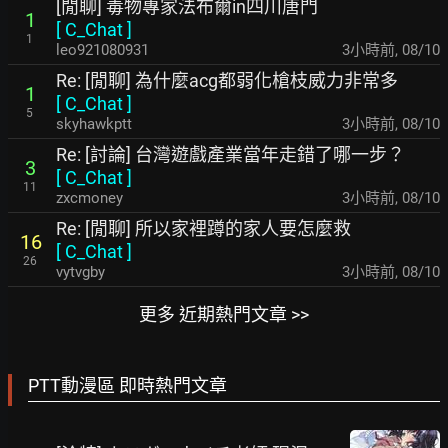
[閒聊] 毒物專家法布爾in四川唐門
1
[
C_Chat
]
1
leo921080931
3小時前
,
08/10
Re: [閒聊] 為什麼acg都弱化槍枝威力非常多
1
[
C_Chat
]
5
skyhawkptt
3小時前
,
08/10
Re: [討論] 台灣遊戲產業當年走錯了哪一步？
3
[
C_Chat
]
11
zxcmoney
3小時前
,
08/10
Re: [閒聊] 所以家裡蹲的家人要怎麼救
16
[
C_Chat
]
26
vytvgby
3小時前
,
08/10
更多 近期熱門文章 >>
PTT動漫區 即時熱門文章