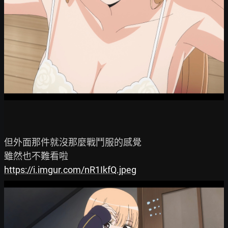
但外面那件就沒那麼戰鬥服的感覺

https://i.imgur.com/nR1IkfQ.jpeg