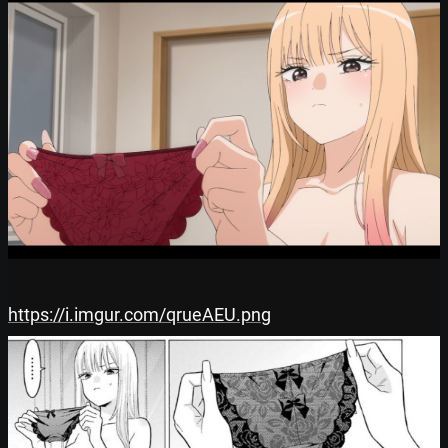
https://i.imgur.com/qrueAEU.png