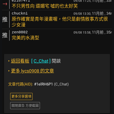
11月前
, 33
e2167471
09/08 11:25,
F
→
不只男性向 還媚宅 噓的也太好笑
11月前
, 34
chuckni
09/08 13:30,
F
推
原作確實是青年漫畫喔，他只是劇情敘事方式很
少女漫
11月前
, 35
zen0802
09/08 15:58,
F
推
完美的水滴型
‣
返回看板
[
C_Chat
]
閒談
‣
更多 lycs0908 的文章
文章代碼(AID):
#1elRH6P1
(C_Chat)
更多分享選項
關閉廣告 方便截圖