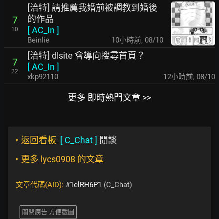
[洽特] 請推薦我婚前被調教到婚後
的作品
7
[
AC_In
]
10
Beinlie
10小時前
,
08/10
[洽特] dlsite 會導向搜尋首頁？
7
[
AC_In
]
22
xkp92110
12小時前
,
08/10
更多 即時熱門文章 >>
‣
返回看板
[
C_Chat
]
閒談
‣
更多 lycs0908 的文章
文章代碼(AID):
#1elRH6P1
(C_Chat)
關閉廣告 方便截圖