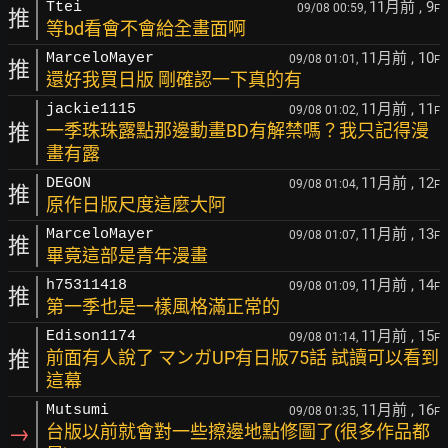
11月前
, 9
Ttei
09/08 00:59,
F
推
等bd看會不會給全畫面啊
11月前
, 10
MarceloMayer
09/08 01:01,
F
推
還好我買日版 剛確認一下真的有
11月前
, 11
jackie1115
09/08 01:02,
F
推
一季珠珠露點那邊動畫BD有解禁嗎？我只記得漫
畫有露
11月前
, 12
DEGON
09/08 01:04,
F
推
原作日版尺度這麼大阿
11月前
, 13
MarceloMayer
09/08 01:07,
F
推
畢竟這部是青年漫畫
11月前
, 14
h75311418
09/08 01:09,
F
推
第一季也是一樣風格滿正常的
11月前
, 15
Edison1174
09/08 01:14,
F
推
前面有人說了 マンガUP有日版75話 試讀可以看到
這幕
11月前
, 16
Mutsumi
09/08 01:35,
F
→
台版以前就會對一些擦邊地點修圖了(很多作品都