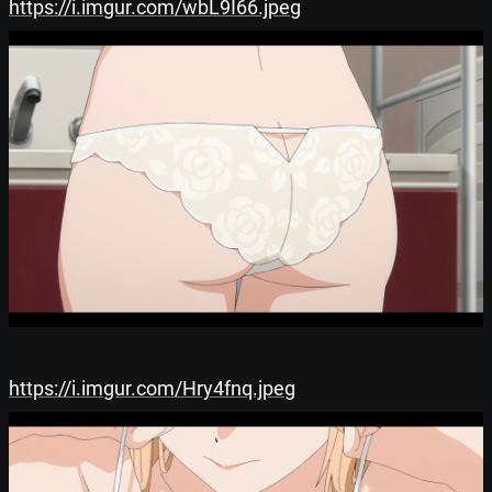
https://i.imgur.com/wbL9I66.jpeg
https://i.imgur.com/Hry4fnq.jpeg