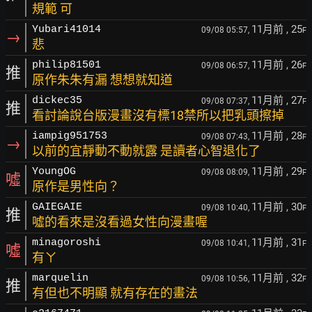
規範 可
11月前
, 25
Yubari41014
09/08 05:57,
F
→
悲
11月前
, 26
philip81501
09/08 06:57,
F
推
原作朱朱有漏 想想就知道
11月前
, 27
dickec35
09/08 07:37,
F
推
看討論說台版漫畫沒有標18禁所以把乳頭擦掉
11月前
, 28
iampig951753
09/08 07:43,
F
→
以前的宜靜動不動就露 是讀者心智退化了
11月前
, 29
YoungOG
09/08 08:09,
F
噓
原作是男性向？
11月前
, 30
GAIEGAIE
09/08 10:40,
F
推
噓的看來是沒看過女性向漫畫喔
11月前
, 31
minagoroshi
09/08 10:41,
F
噓
有ㄚ
11月前
, 32
marquelin
09/08 10:56,
F
推
有但也不明顯 就有存在的畫法