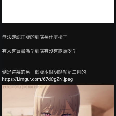
無法確認正版的到底長什麼樣子

有人有買書嗎？到底有沒有露頭呀？

https://i.imgur.com/67dCgZN.jpeg