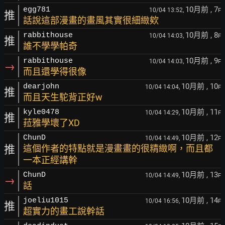
10月前
, 7
egg781
10/04 13:52,
F
推
話說這部漫畫的畫風其實很細緻欸
10月前
, 8
rabbithouse
10/04 14:03,
F
推
誰不學學帕奇
10月前
, 9
rabbithouse
10/04 14:03,
F
→
而且還學得很像
10月前
, 10
dearjohn
10/04 14:04,
F
推
而且天生駝背正好w
10月前
, 11
kyle0478
10/04 14:29,
F
推
菈雅學壞了XD
10月前
, 12
ChunD
10/04 14:49,
F
推
這個作者的特點就是漫畫畫的很精緻啊，而且都
一本正經講幹
10月前
, 13
ChunD
10/04 14:49,
F
→
話
10月前
, 14
joeliu1015
10/04 16:56,
F
推
超實力的畫工說幹話