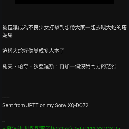
被菈雅成為不良少女打擊到想帶大家一起去喂大蛇的塔
妮絲

這樣大蛇好像變成多人本了

褪夫、帕奇、狄亞羅斯，再加一個沒戰鬥力的菈雅

-----

Sent from JPTT on my Sony XQ-DQ72.

※ 發信站: 批踢踢實業坊(ptt.cc), 來自: 111.83.248.25 