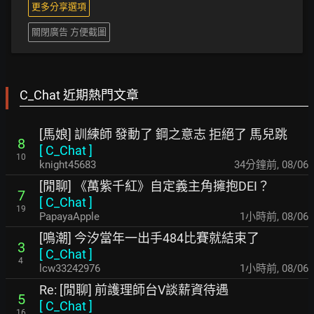
更多分享選項
關閉廣告 方便截圖
C_Chat 近期熱門文章
[馬娘] 訓練師 發動了 鋼之意志 拒絕了 馬兒跳
8
[
C_Chat
]
10
knight45683
34分鐘前
,
08/06
[閒聊] 《萬紫千紅》自定義主角擁抱DEI？
7
[
C_Chat
]
19
PapayaApple
1小時前
,
08/06
[鳴潮] 今汐當年一出手484比賽就結束了
3
[
C_Chat
]
4
lcw33242976
1小時前
,
08/06
Re: [閒聊] 前護理師台V談薪資待遇
5
[
C_Chat
]
16