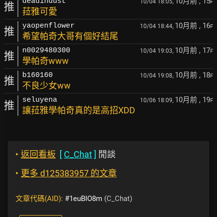
10月前
, 15
deadindust
10/04 18:05,
F
推
菈雅可愛
10月前
, 16
yaopenflower
10/04 18:44,
F
推
希望帕奇大哥有個好結尾
10月前
, 17
n0029480300
10/04 19:03,
F
推
學帕奇www
10月前
, 18
b160160
10/04 19:08,
F
推
不良少女ww
10月前
, 19
seluyena
10/06 18:09,
F
推
讓菈雅學帕奇真的是高招XDD
‣
返回看板
[
C_Chat
]
閒談
‣
更多 d125383957 的文章
文章代碼(AID):
#1euBIO8m
(C_Chat)