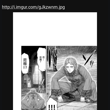
http://i.imgur.com/gJkzwnm.jpg