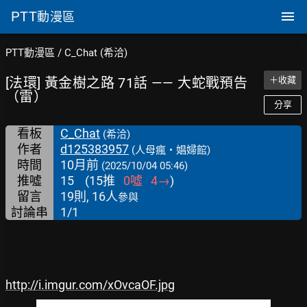
PTT
動漫區
PTT動漫區
/
C_Chat (希洽)
[法環] 黃金樹之路 71話 —— 大蛇戰預告
＋收藏
（雷）
分享
看板
C_Chat
(希洽)
作者
d125383957
(人母瘋‧娼婦館)
時間
10月前
(2025/10/04 05:46)
推噓
15
(
15
推
0
噓
4
→
)
留言
19則, 16人
參與
討論串
1/1
http://i.imgur.com/xOvcaOF.jpg