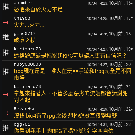
10月前
, 16
anumber
10/04 14:23,
F
推
恐懼來自於火力不足
10月前
, 17
tn1983
10/04 14:25,
F
→
火力...火力...
10月前
, 18
gino0717
10/04 14:26,
F
推
破壞之杖
10月前
, 19
kirimaru73
10/04 14:27,
F
推
這標題應該是指舉起RPG可以讓人更有自信吧？
10月前
, 20
ruby080808
10/04 14:27,
F
推
trpg現在還是一堆人在玩==手遊和trpg完全是不同
市場
10月前
, 21
kirimaru73
10/04 14:28,
F
→
拿起來指著人，不管多麼惡劣的流氓都會請謝謝
對不起
10月前
, 22
RevanHsu
10/04 14:29,
F
→
沒錯 bio4有了rpg 之後 恐怖遊戲直接變無雙
10月前
, 23
egg781
10/04 14:31,
F
推
你看到我手上的RPG了嗎?他的名字叫自信