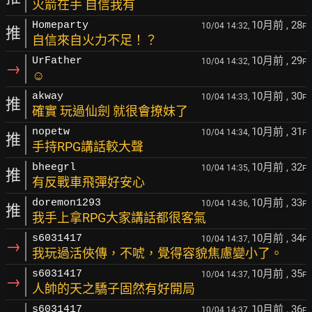
火箭在手 自信我有
10月前
, 28
Homeparty
10/04 14:32,
F
推
自信來自火力不足！？
10月前
, 29
UrFather
10/04 14:32,
F
→
☺
10月前
, 30
akway
10/04 14:33,
F
推
確實 玩過仙劍 就很會撩妹了
10月前
, 31
nopetw
10/04 14:34,
F
推
手持RPG講話較大聲
10月前
, 32
bheegrl
10/04 14:35,
F
推
有反戰車飛彈好安心
10月前
, 33
doremon1293
10/04 14:36,
F
推
我手上拿RPG大家講話都很客氣
10月前
, 34
s6031417
10/04 14:37,
F
→
我玩過活俠傳，不唬，覺得容貌焦慮變小了。
10月前
, 35
s6031417
10/04 14:37,
F
→
人帥的天之驕子固然有好開局
10月前
, 36
s6031417
10/04 14:37,
F