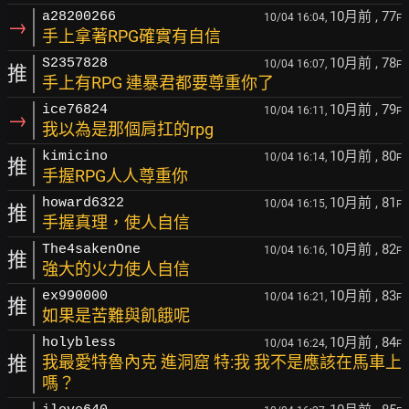
10月前
, 77
a28200266
10/04 16:04,
F
→
手上拿著RPG確實有自信
10月前
, 78
S2357828
10/04 16:07,
F
推
手上有RPG 連暴君都要尊重你了
10月前
, 79
ice76824
10/04 16:11,
F
→
我以為是那個肩扛的rpg
10月前
, 80
kimicino
10/04 16:14,
F
推
手握RPG人人尊重你
10月前
, 81
howard6322
10/04 16:15,
F
推
手握真理，使人自信
10月前
, 82
The4sakenOne
10/04 16:16,
F
推
強大的火力使人自信
10月前
, 83
ex990000
10/04 16:21,
F
推
如果是苦難與飢餓呢
10月前
, 84
holybless
10/04 16:24,
F
推
我最愛特魯內克 進洞窟 特:我 我不是應該在馬車上
嗎？