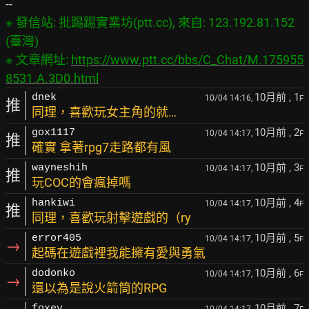
※ 發信站: 批踢踢實業坊(ptt.cc), 來自: 123.192.81.152 
(臺灣)

※ 文章網址: 
https://www.ptt.cc/bbs/C_Chat/M.175955
8531.A.3D0.html
10月前
, 1
dnek
10/04 14:16,
F
推
同理，喜歡玩女主角的就…
10月前
, 2
gox1117
10/04 14:17,
F
推
確實 拿著rpg7走路都有風
10月前
, 3
wayneshih
10/04 14:17,
F
推
玩COC的會瘋掉嗎
10月前
, 4
hankiwi
10/04 14:17,
F
推
同理，喜歡玩射擊遊戲的（ry
10月前
, 5
error405
10/04 14:17,
F
→
起碼在遊戲裡我能擁有愛與勇氣
10月前
, 6
dodonko
10/04 14:17,
F
→
還以為是說火箭筒的RPG
10月前
, 7
foxey