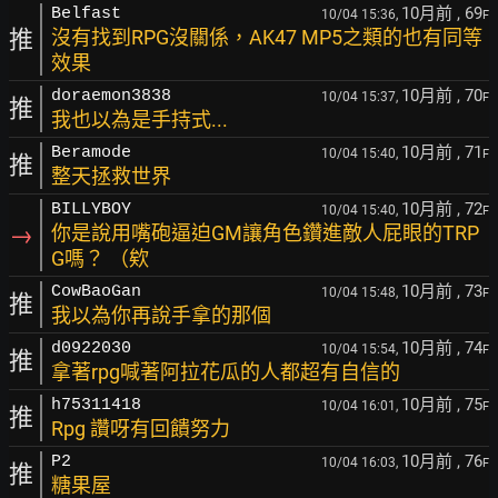
10月前
, 69
Belfast
10/04 15:36,
F
推
沒有找到RPG沒關係，AK47 MP5之類的也有同等
效果
10月前
, 70
doraemon3838
10/04 15:37,
F
推
我也以為是手持式...
10月前
, 71
Beramode
10/04 15:40,
F
推
整天拯救世界
10月前
, 72
BILLYBOY
10/04 15:40,
F
→
你是說用嘴砲逼迫GM讓角色鑽進敵人屁眼的TRP
G嗎？ （欸
10月前
, 73
CowBaoGan
10/04 15:48,
F
推
我以為你再說手拿的那個
10月前
, 74
d0922030
10/04 15:54,
F
推
拿著rpg喊著阿拉花瓜的人都超有自信的
10月前
, 75
h75311418
10/04 16:01,
F
推
Rpg 讚呀有回饋努力
10月前
, 76
P2
10/04 16:03,
F
推
糖果屋