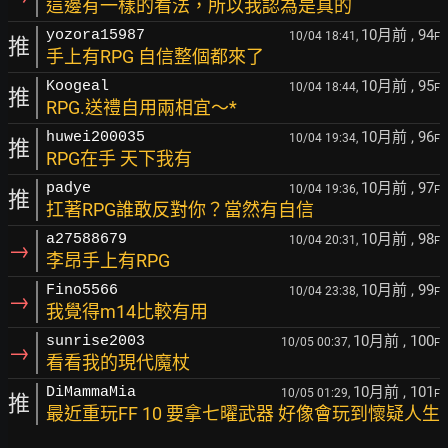
這邊有一樣的看法，所以我認為是真的
10月前
, 94
yozora15987
10/04 18:41,
F
推
手上有RPG 自信整個都來了
10月前
, 95
Koogeal
10/04 18:44,
F
推
RPG.送禮自用兩相宜～*
10月前
, 96
huwei200035
10/04 19:34,
F
推
RPG在手 天下我有
10月前
, 97
padye
10/04 19:36,
F
推
扛著RPG誰敢反對你？當然有自信
10月前
, 98
a27588679
10/04 20:31,
F
→
李昂手上有RPG
10月前
, 99
Fino5566
10/04 23:38,
F
→
我覺得m14比較有用
10月前
, 100
sunrise2003
10/05 00:37,
F
→
看看我的現代魔杖
10月前
, 101
DiMammaMia
10/05 01:29,
F
推
最近重玩FF 10 要拿七曜武器 好像會玩到懷疑人生