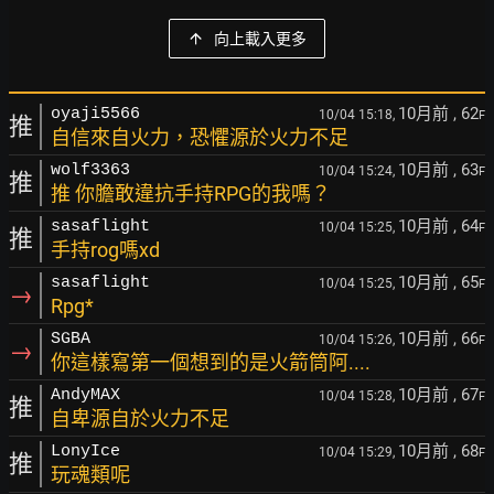
向上載入更多
10月前
, 62
oyaji5566
10/04 15:18,
F
推
自信來自火力，恐懼源於火力不足
10月前
, 63
wolf3363
10/04 15:24,
F
推
推 你膽敢違抗手持RPG的我嗎？
10月前
, 64
sasaflight
10/04 15:25,
F
推
手持rog嗎xd
10月前
, 65
sasaflight
10/04 15:25,
F
→
Rpg*
10月前
, 66
SGBA
10/04 15:26,
F
→
你這樣寫第一個想到的是火箭筒阿....
10月前
, 67
AndyMAX
10/04 15:28,
F
推
自卑源自於火力不足
10月前
, 68
LonyIce
10/04 15:29,
F
推
玩魂類呢