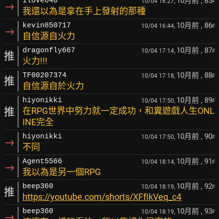
10月前
, 85
ilove640
10/04 16:27,
F
→
我還以為是拿在手上發射的那種
10月前
, 86
kevin850717
10/04 16:44,
F
→
自信源自火力
10月前
, 87
dragonfly667
10/04 17:14,
F
推
火力!!!
10月前
, 88
TF00207374
10/04 17:18,
F
推
自信源自於火力
10月前
, 89
hiyonikki
10/04 17:50,
F
推
在RPG世界中努力就一定成功，和糞遊戲人生ONL
INE完全
10月前
, 90
hiyonikki
10/04 17:50,
F
→
不同
10月前
, 91
Agent5566
10/04 18:14,
F
→
我以為是另一個RPG
10月前
, 92
beep360
10/04 18:19,
F
推
https://youtube.com/shorts/XFfIkVeq_c4
10月前
, 93
beep360
10/04 18:19,
F
→