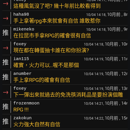
10/04 14:17,
F
→
這種風氣沒了吧? 幾十年前比較看得到
10月前
, 8
haha98
10/04 14:18,
F
→
手上拿著rpg本來就會有自信 誰敢惹你
10月前
, 9
mikeneko
10/04 14:18,
F
推
在拉昆市手拿RPG的確會很有自信
10月前
, 10
foxey
10/04 14:18,
F
→
現在都在轉蛋抽卡誰在和你扮演?
10月前
, 11
ian115
10/04 14:19,
F
推
確實，火力可以..喔不是那個
10月前
, 12
anumber
10/04 14:19,
F
推
手上拿RPG的確會有自信
10月前
, 13
foxey
10/04 14:19,
F
→
下一彈出來就過去的免洗筷消耗品是要扮演個雕
10月前
, 14
frozenmoon
10/04 14:21,
F
推
RPG !!!
10月前
, 15
zakokun
10/04 14:22,
F
推
火力強大自然有自信