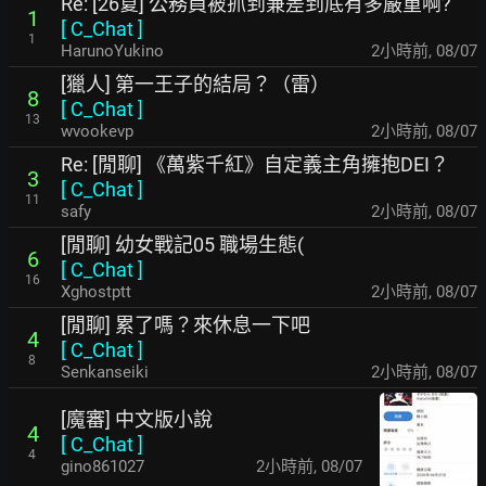
Re: [26夏] 公務員被抓到兼差到底有多嚴重啊?
1
[
C_Chat
]
1
HarunoYukino
2小時前
,
08/07
[獵人] 第一王子的結局？（雷）
8
[
C_Chat
]
13
wvookevp
2小時前
,
08/07
Re: [閒聊] 《萬紫千紅》自定義主角擁抱DEI？
3
[
C_Chat
]
11
safy
2小時前
,
08/07
[閒聊] 幼女戰記05 職場生態(
6
[
C_Chat
]
16
Xghostptt
2小時前
,
08/07
[閒聊] 累了嗎？來休息一下吧
4
[
C_Chat
]
8
Senkanseiki
2小時前
,
08/07
[魔審] 中文版小說
4
[
C_Chat
]
4
gino861027
2小時前
,
08/07