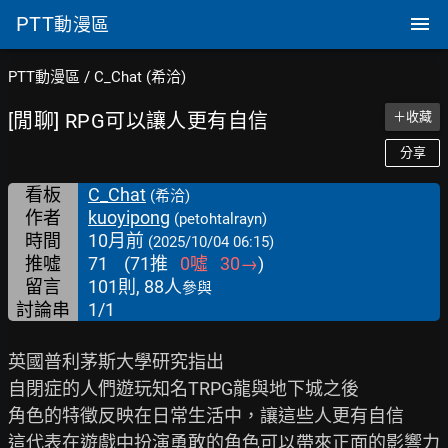
PTT
動漫區
PTT動漫區
/
C_Chat (希洽)
[閒聊] RPG可以讓人更有自信
＋收藏
分享
看板
C_Chat
(希洽)
作者
kuoyipong
(petohtalrayn)
時間
10月前
(2025/10/04 06:15)
推噓
71
(
71
推
0
噓
30
→
)
留言
101則, 88人
參與
討論串
1/1
英國普利茅斯大學研究指出

自閉症的人們遊玩知名TRPG龍與地下城之後

角色的特徵反映在日常生活中，讓這些人更有自信

這代表在遊戲中扮演勇敢的角色可以帶來正面的影響力
