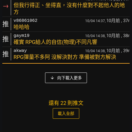
→
但我行得正、坐得直，沒有什麼對不起他人的地
方
10月前
, 37
v86861062
10/04 14:37,
F
推
哈哈哈
10月前
, 38
gaym19
10/04 14:38,
F
推
確實 RPG給人的自信(物理)不同凡響
10月前
, 39
akway
10/04 14:38,
F
推
RPG彈量不多阿 沒解決對方 準備被對方解決
向下載入更多
還有 22 則推文
載入全部