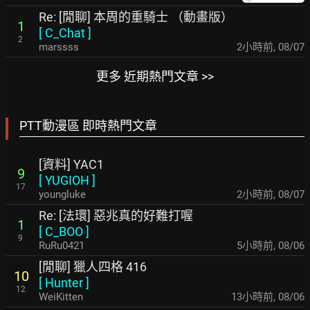
Re: [閒聊] 本周的重騎士 （動畫版）
1
[
C_Chat
]
2
marssss
2小時前
,
08/07
更多 近期熱門文章 >>
PTT動漫區 即時熱門文章
[資料] YAC1
9
[
YUGIOH
]
17
youngluke
2小時前
,
08/07
Re: [法環] 惡兆真的好難打喔
1
[
C_BOO
]
9
RuRu0421
5小時前
,
08/06
[閒聊] 獵人四格 416
10
[
Hunter
]
12
WeiKitten
13小時前
,
08/06