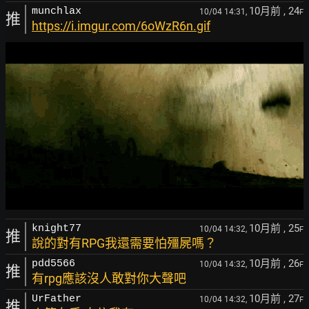
10月前
, 24
munchlax
10/04 14:31,
F
推
https://i.imgur.com/6oWzR6n.gif
10月前
, 25
knight77
10/04 14:32,
F
推
說的對有RPG我還需要怕殭屍嗎？
10月前
, 26
pdd5566
10/04 14:32,
F
推
有rpg應該沒人敢對你大聲吧
10月前
, 27
UrFather
10/04 14:32,
F
推