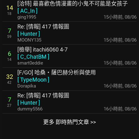
[洽特] 最喜歡色情漫畫的小鬼不可能是女孩子
14
[
AC_In
]
18
ging1995
15小時前
,
08/06
Re: [情報] 417 情報圖
7
[
Hunter
]
59
MOONY135
15小時前
,
08/06
[檢舉] itachi6060 4-7
6
[
C_ChatBM
]
14
smart0eddie
15小時前
,
08/06
[F/GO] 哈桑・薩巴赫分析與使用
32
[
TypeMoon
]
42
Dorapika
16小時前
,
08/06
Re: [情報] 417 情報圖
7
[
Hunter
]
27
dummy5566
16小時前
,
08/06
更多 即時熱門文章 >>