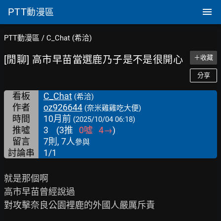
PTT
動漫區
PTT動漫區
/
C_Chat (希洽)
[閒聊] 高市早苗當選鹿乃子是不是很開心
＋收藏
分享
看板
C_Chat
(希洽)
作者
oz926644
(奈米雞雞吃大便)
時間
10月前
(2025/10/04 06:18)
推噓
3
(
3
推
0
噓
4
→
)
留言
7則, 7人
參與
討論串
1/1
就是那個啊

高市早苗曾經說過

對攻擊奈良公園裡鹿的外國人嚴厲斥責
