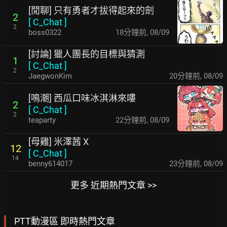
[閒聊] 只有勇者才拔得起來的劍
2
[
C_Chat
]
2
boss0322
18分鐘前
,
08/09
[討論] 獵人團長的目標與猜測
1
[
C_Chat
]
2
JaegwonKim
20分鐘前
,
08/09
[鳴潮] 西瓜口味冰淇淋來嘍
2
[
C_Chat
]
2
teaparty
22分鐘前
,
08/09
[母雞] 米澤茜 X
12
[
C_Chat
]
14
benny614017
23分鐘前
,
08/09
更多 近期熱門文章 >>
PTT動漫區 即時熱門文章