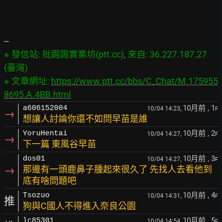
※ 發信站: 批踢踢實業坊(ptt.cc), 來自: 36.227.187.27 
(臺灣)

※ 文章網址: 
https://www.ptt.cc/bbs/C_Chat/M.175955
8695.A.4BB.html
10月前
, 1
a606152004
10/04 14:23,
F
→
想讓人討論你還不如問早苗是誰
10月前
, 2
YoruHentai
10/04 14:27,
F
→
下一篇 東風谷早苗
10月前
, 3
dos01
10/04 14:27,
F
→
那邊有一頭鹿鼻子腫起來很久了 先找人去看他到
底有啥問題吧
10月前
, 4
Tsozuo
10/04 14:31,
F
推
狗與C國人不得進入奈良公園
10月前
, 5
lc85301
10/04 14:54,
F