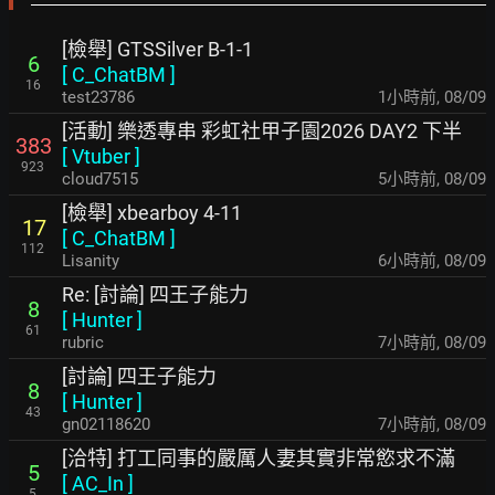
[檢舉] GTSSilver B-1-1
6
[
C_ChatBM
]
16
test23786
1小時前
,
08/09
[活動] 樂透專串 彩虹社甲子園2026 DAY2 下半
383
[
Vtuber
]
923
cloud7515
5小時前
,
08/09
[檢舉] xbearboy 4-11
17
[
C_ChatBM
]
112
Lisanity
6小時前
,
08/09
Re: [討論] 四王子能力
8
[
Hunter
]
61
rubric
7小時前
,
08/09
[討論] 四王子能力
8
[
Hunter
]
43
gn02118620
7小時前
,
08/09
[洽特] 打工同事的嚴厲人妻其實非常慾求不滿
5
[
AC_In
]
5