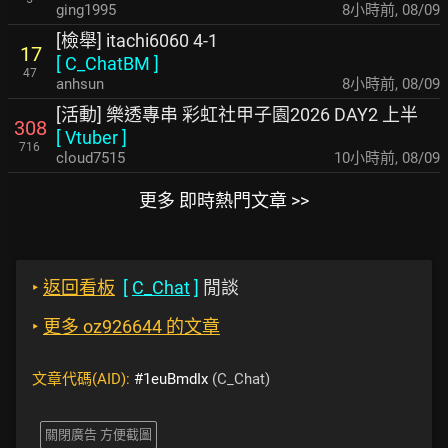
ging1995
8小時前
,
08/09
[檢舉] itachi6060 4-1
17
[
C_ChatBM
]
47
anhsun
8小時前
,
08/09
[活動] 樂透專串 彩虹社甲子園2026 DAY2 上半
308
[
Vtuber
]
716
cloud7515
10小時前
,
08/09
更多 即時熱門文章 >>
‣
返回看板
[
C_Chat
]
閒談
‣
更多 oz926644 的文章
文章代碼(AID):
#1euBmdIx
(C_Chat)
關閉廣告 方便截圖