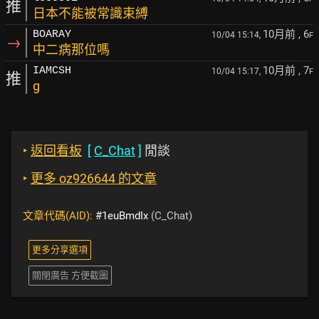
推
日本不能被常識束縛
10月前
, 6
BOARAY
10/04 15:14,
F
→
中二病那位嗎
10月前
, 7
IAMCSH
10/04 15:17,
F
推
g
‣
返回看板
[
C_Chat
]
閒談
‣
更多 oz926644 的文章
文章代碼(AID):
#1euBmdIx
(C_Chat)
更多分享選項
關閉廣告 方便截圖