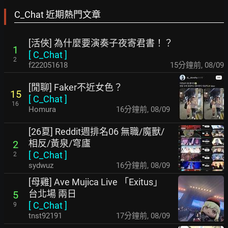
C_Chat 近期熱門文章
[活俠] 為什麼要演奏子夜寄君書！？
1
[
C_Chat
]
2
f222051618
15分鐘前
,
08/09
[閒聊] Faker不近女色？
15
[
C_Chat
]
16
Homura
16分鐘前
,
08/09
[26夏] Reddit週排名06 無職/魔獸/
相反/黃泉/穹廬
2
[
C_Chat
]
2
sydwuz
16分鐘前
,
08/09
[母雞] Ave Mujica Live 「Exitus」
台北場 兩日
5
[
C_Chat
]
9
tnst92191
17分鐘前
,
08/09