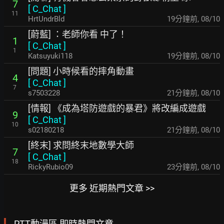
7
[
C_Chat
]
11
HrtUndrBld
19分鐘前
,
08/10
[蔚藍] ：老師你看 中了！
1
[
C_Chat
]
1
Katsuyuki118
19分鐘前
,
08/10
[問題] 小時候看的摔角動畫
4
[
C_Chat
]
7
s7503228
21分鐘前
,
08/10
[情報] 《成為塔防遊戲的暴君》將改編成遊戲
9
[
C_Chat
]
10
s02180218
21分鐘前
,
08/10
[終末] 求問終末地數學大師
7
[
C_Chat
]
18
RickyRubio09
23分鐘前
,
08/10
更多 近期熱門文章 >>
PTT動漫區 即時熱門文章