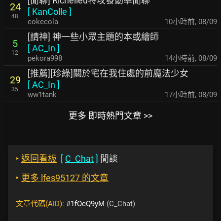
[閒聊] Richelieu特攻發動率閒聊
24
[
KanColle
]
48
cokecola
10小時前
,
08/09
[請神] 神一些小眾主題的本或繪師
5
[
AC_In
]
12
pekora998
14小時前
,
08/09
[推薦][珍綠]關於宅在我住處的前魔法少女
29
[
AC_In
]
35
ww1tank
17小時前
,
08/09
更多 即時熱門文章 >>
‣
返回看板
[
C_Chat
]
閒談
‣
更多 lfes95127 的文章
文章代碼(AID):
#1fOcQ9yM
(C_Chat)