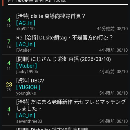
[洽特] dlsite 會導向搜尋首頁？
4
[
AC_In
]
16
xkp92110
44分鐘前
,
08/10
Re: [洽特] DLsite鎖tag，不是官方的行為？
7
[
AC_In
]
14
FAtelier
4小時前
,
08/10
[閒聊] にじさんじ 彩虹直播 (2026/08/10)
4
[
Vtuber
]
11
jacky1990b
4小時前
,
08/10
[資料] DBGV
23
[
YUGIOH
]
75
youngluke
5小時前
,
08/10
[洽特] だにまる老師新作 元セフレとマッチング
しました。
4
[
AC_In
]
6
seventhree83
5小時前
,
08/10