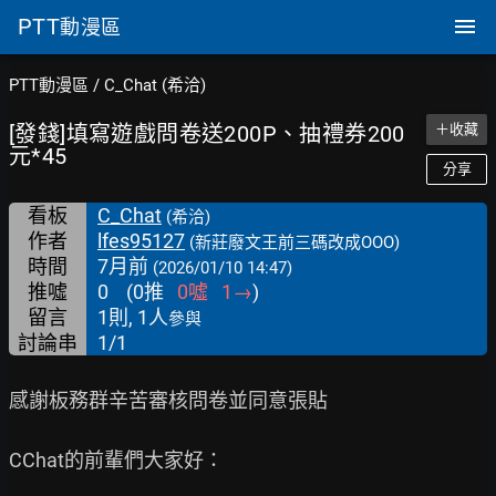
PTT
動漫區
PTT動漫區
/
C_Chat (希洽)
[發錢]填寫遊戲問卷送200P、抽禮券200
＋收藏
元*45
分享
看板
C_Chat
(希洽)
作者
lfes95127
(新莊廢文王前三碼改成OOO)
時間
7月前
(2026/01/10 14:47)
推噓
0
(
0
推
0
噓
1
→
)
留言
1則, 1人
參與
討論串
1/1
感謝板務群辛苦審核問卷並同意張貼

CChat的前輩們大家好：
