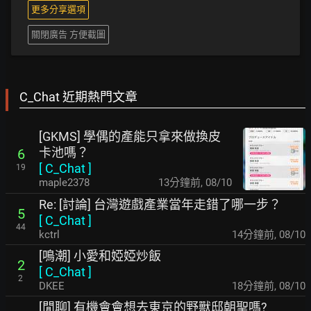
更多分享選項
關閉廣告 方便截圖
C_Chat 近期熱門文章
[GKMS] 學偶的產能只拿來做換皮
卡池嗎？
6
[
C_Chat
]
19
maple2378
13分鐘前
,
08/10
Re: [討論] 台灣遊戲產業當年走錯了哪一步？
5
[
C_Chat
]
44
kctrl
14分鐘前
,
08/10
[鳴潮] 小愛和婭婭炒飯
2
[
C_Chat
]
2
DKEE
18分鐘前
,
08/10
[閒聊] 有機會會想去東京的野獸邸朝聖嗎?