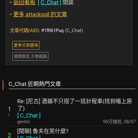
‣
返回看板
[
C_Chat
]
閒談
‣
更多 attacksoil 的文章
文章代碼(AID):
#1fR61Puq
(C_Chat)
更多分享選項
關閉廣告 方便截圖
C_Chat 近期熱門文章
Re: [尼古] 酒貓不只搭了一班計程車(找到喵上原
了)
1
[
C_Chat
]
1
gentin
56分鐘前
,
08/07
[閒聊] 魯夫在笑什麼?
2