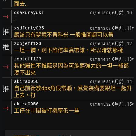
面去..
6月前
, 10
qsakurayuki
01/18 13:01,
F
→
.
6月前
, 11
xsdferty035
01/18 13:09,
F
推
應該只有夢境不帶科米 一般推圖都可以帶
6月前
, 12
zoojeff123
01/18 14:13,
F
推
一坦一補，剩下誰倍率高帶誰，所以暗就那樣
6月前
, 13
zoojeff123
01/18 14:14,
F
→
其他屬性不推薦是因為可能連強力的一坦一補都
湊不出來
6月前
, 14
akira0956
01/18 15:32,
F
推
自己前衛放dps角很常躺，感覺裝備要跟坦一起升
上去，打
6月前
, 15
akira0956
01/18 15:32,
F
→
工仔在中間被打機率低一些