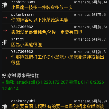
6月前
, 4
rabbit38381
01/18 12:32,
F
推
小黑龍一技多一件裝會多放一次
6月前
, 5
polarbearrrr
01/18 12:33,
F
→
你的陣容可以下掉萊薇換黑龍
6月前
, 6
YSL7300032
01/18 12:38,
F
→
邏輯就是盡量純色,然後一定要有個坦
6月前
, 7
infi23
01/18 12:39,
F
推
因為小黑龍很強
6月前
, 8
YSL7300032
01/18 12:39,
F
→
你那隊就把打工仔換小黑龍,小黑龍掛滿神器輸出
很猛
※ 編輯: attacksoil (61.228.172.207 臺灣), 01/18/2026 
6月前
, 9
qsakurayuki
01/18 13:01,
F
推
柯米要看關卡類型 有的要一直跑的柯米會睡到後