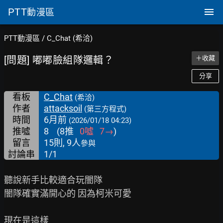
PTT
動漫區
PTT動漫區
/
C_Chat (希洽)
[問題] 嘟嘟臉組隊邏輯？
＋收藏
分享
看板
C_Chat
(希洽)
作者
attacksoil
(第三方程式)
時間
6月前
(2026/01/18 04:23)
推噓
8
(
8
推
0
噓
7
→
)
留言
15則, 9人
參與
討論串
1/1
聽說新手比較適合玩闇隊

闇隊確實滿開心的 因為柯米可愛
