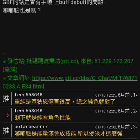
GBF的話是會有手順 上buff debuff的問題

嘟嘟臉也是嗎？ 

※ 發信站: 批踢踢實業坊(ptt.cc), 來自: 61.228.172.207 
(臺灣)

※ 文章網址: 
https://www.ptt.cc/bbs/C_Chat/M.176871
0233.A.E34.html
6月前
, 1
feer553648
01/18 12:25,
F
推
單純是基狄恩傷害很高，總之純色就對了
6月前
, 2
feer553648
01/18 12:25,
F
→
剩下就是純看角色性能
6月前
, 3
polarbearrrr
01/18 12:32,
F
推
嘟嘟臉是能量滿會放技能 所以優米才這麼強