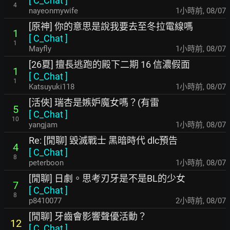
[
C_Chat
]
4
nayeonmywife
1小時前
,
08/07
[原神] 你的意思是說我要去至冬拉電線嗎
1
[
C_Chat
]
1
Mayfly
1小時前
,
08/07
[26夏] 擅長逃跑的殿下二期 16 信濃假面
1
[
C_Chat
]
1
Katsuyuki118
1小時前
,
08/07
[活俠] 瑞杏是嫉妒魔女嗎？(有雷
5
[
C_Chat
]
10
yangjam
1小時前
,
08/07
Re: [閒聊] 毀滅戰士 黑暗時代 dlc預告
4
[
C_Chat
]
8
peterboon
1小時前
,
08/07
[閒聊] 日劇。思考刃牙是不是BL的少女
7
[
C_Chat
]
8
p8410077
2小時前
,
08/07
[閒聊] 牙齒會影響聲優活動？
12
[
C_Chat
]