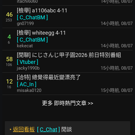
itachi6060
14小時前
,
08/07
[檢舉] a1106abc 4-11
46
[
C_ChatBM
]
253
gn07199
14小時前
,
08/07
[檢舉] whiteegg 4-11
4
[
C_ChatBM
]
6
kekecat
14小時前
,
08/07
[閒聊] にじさんじ甲子園2026 前日特別番組
58
[
Vtuber
]
106
jacky1990b
15小時前
,
08/07
[洽特] 總覺得最近變漂亮了
12
[
AC_In
]
16
misaka0120
15小時前
,
08/07
更多 即時熱門文章 >>
‣
返回看板
[
C_Chat
]
閒談