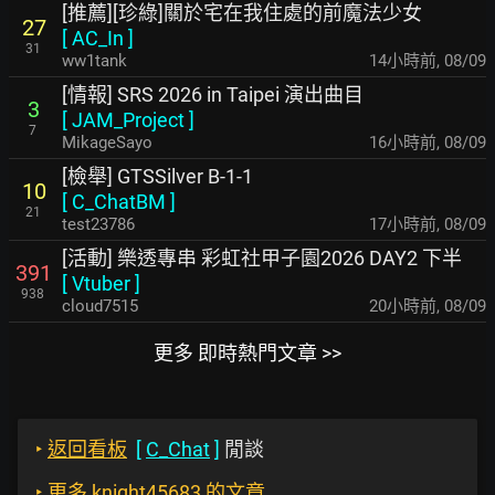
[推薦][珍綠]關於宅在我住處的前魔法少女
27
[
AC_In
]
31
ww1tank
14小時前
,
08/09
[情報] SRS 2026 in Taipei 演出曲目
3
[
JAM_Project
]
7
MikageSayo
16小時前
,
08/09
[檢舉] GTSSilver B-1-1
10
[
C_ChatBM
]
21
test23786
17小時前
,
08/09
[活動] 樂透專串 彩虹社甲子園2026 DAY2 下半
391
[
Vtuber
]
938
cloud7515
20小時前
,
08/09
更多 即時熱門文章 >>
‣
返回看板
[
C_Chat
]
閒談
‣
更多 knight45683 的文章