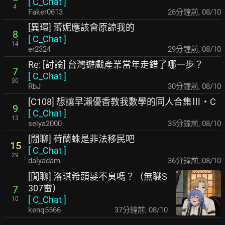
[
C_Chat
]
4
Faker0613
26分鐘前
,
08/10
[異環] 蕾妮應該會原諒我的
8
[
C_Chat
]
14
er2324
29分鐘前
,
08/10
Re: [討論] 台灣遊戲產業當年走錯了哪一步？
7
[
C_Chat
]
30
RbJ
30分鐘前
,
08/10
[C108] 想讓早瀨優香教我數學的同人合集Ⅲ・C
9
[
C_Chat
]
13
seiya2000
35分鐘前
,
08/10
[閒聊] 荷蘭蛛是非法移民吧
15
[
C_Chat
]
29
dalyadam
36分鐘前
,
08/10
[閒聊] 洛琪希頭髮不臭嗎？（無職S
307雷）
7
[
C_Chat
]
10
kenq5566
37分鐘前
,
08/10