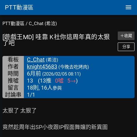
PTT
動漫區
PTT動漫區
/
C_Chat (希洽)
[遊戲王MD] 哇靠 K社你這周年真的太狠
＋收藏
了吧
分享
看板
C_Chat
(希洽)
作者
knight45683
(今晚去吃烤肉)
時間
6月前
(2026/02/05 08:11)
推噓
13
(
13
推
0
噓
5
→
)
留言
18則, 16人
參與
討論串
1/1
太狠了 太狠了

竟然趁周年出SP小夜跟IP假面舞孃的新異圖
