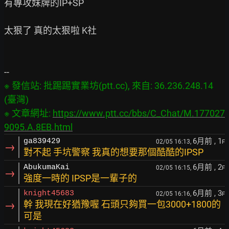
有專攻妹牌的IP+SP

太狠了 真的太狠啦 K社

※ 發信站: 批踢踢實業坊(ptt.cc), 來自: 36.236.248.14 
(臺灣)

※ 文章網址: 
https://www.ptt.cc/bbs/C_Chat/M.177027
9095.A.8EB.html
6月前
, 1
ga839429
02/05 16:13,
F
→
對不起 手坑警察 我真的想要那個酷酷的IPSP
6月前
, 2
AbukumaKai
02/05 16:15,
F
→
強度一時的 IPSP是一輩子的
6月前
, 3
knight45683
02/05 16:16,
F
→
幹 我現在好猶豫喔 石頭只夠買一包3000+1800的
可是