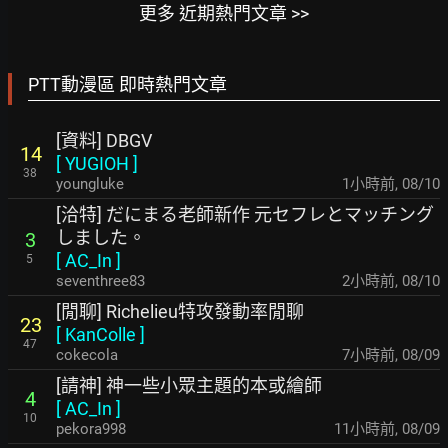
更多 近期熱門文章 >>
PTT動漫區 即時熱門文章
[資料] DBGV
14
[
YUGIOH
]
38
youngluke
1小時前
,
08/10
[洽特] だにまる老師新作 元セフレとマッチング
しました。
3
[
AC_In
]
5
seventhree83
2小時前
,
08/10
[閒聊] Richelieu特攻發動率閒聊
23
[
KanColle
]
47
cokecola
7小時前
,
08/09
[請神] 神一些小眾主題的本或繪師
4
[
AC_In
]
10
pekora998
11小時前
,
08/09