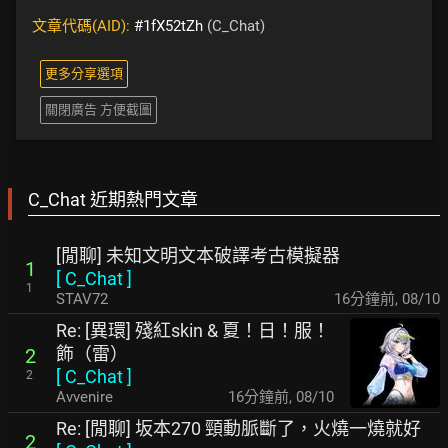
文章代碼(AID):
#1fX52tZh
(C_Chat)
更多分享選項
關閉廣告 方便截圖
C_Chat 近期熱門文章
[閒聊] 未知文明文本破譯考古模擬器
1
[
C_Chat
]
1
STAV72
16分鐘前
,
08/10
Re: [異環] 殘紅skin & 夏！日！服！
飾（雷）
2
[
C_Chat
]
2
Avvenire
16分鐘前
,
08/10
Re: [閒聊] 坂本270 頸動脈斷了，火燒一燒就好
2