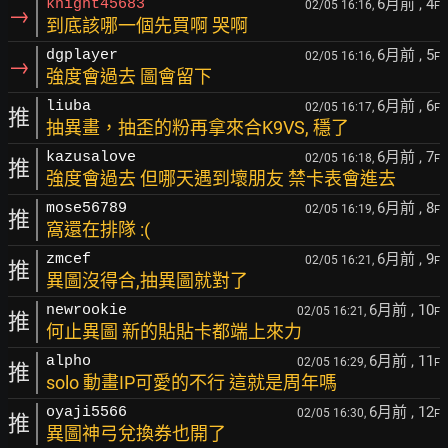
6月前
, 4
knight45683
02/05 16:16,
F
→
到底該哪一個先買啊 哭啊
6月前
, 5
dgplayer
02/05 16:16,
F
→
強度會過去 圖會留下
6月前
, 6
liuba
02/05 16:17,
F
推
抽異畫，抽歪的粉再拿來合K9VS, 穩了
6月前
, 7
kazusalove
02/05 16:18,
F
推
強度會過去 但哪天遇到壞朋友 禁卡表會進去
6月前
, 8
mose56789
02/05 16:19,
F
推
窩還在排隊 :(
6月前
, 9
zmcef
02/05 16:21,
F
推
異圖沒得合,抽異圖就對了
6月前
, 10
newrookie
02/05 16:21,
F
推
何止異圖 新的貼貼卡都端上來力
6月前
, 11
alpho
02/05 16:29,
F
推
solo 動畫IP可愛的不行 這就是周年嗎
6月前
, 12
oyaji5566
02/05 16:30,
F
推
異圖神弓兌換券也開了