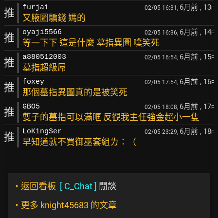
6月前
, 13
furjai
02/05 16:31,
F
推
又腋圖騙錢 媽的
6月前
, 14
oyaji5566
02/05 16:36,
F
推
等一下下 這是什麼 墓指異圖 噗笑死
6月前
, 15
a880512003
02/05 16:54,
F
推
墓指超級屌
6月前
, 16
foxey
02/05 17:54,
F
推
那個墓指異圖真的是被笑死
6月前
, 17
GBO5
02/05 18:08,
F
推
雙子的墓指可以滿眶 反觀我主任強金超小一隻
6月前
, 18
LoKingSer
02/05 23:29,
F
推
早知道就不買御巫套組ㄌ：（
‣
返回看板
[
C_Chat
]
閒談
‣
更多 knight45683 的文章