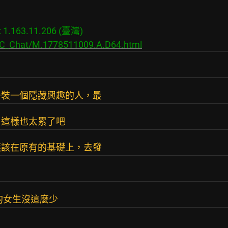
.163.11.206 (臺灣)

s/C_Chat/M.1778511009.A.D64.html
去裝一個隱藏興趣的人，最
，這樣也太累了吧
應該在原有的基礎上，去發
的女生沒這麼少