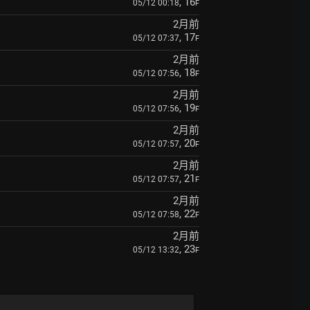
, 16
05/12 00:18
F
2月前
, 17
05/12 07:37
F
2月前
, 18
05/12 07:56
F
2月前
, 19
05/12 07:56
F
2月前
, 20
05/12 07:57
F
2月前
, 21
05/12 07:57
F
2月前
, 22
05/12 07:58
F
2月前
, 23
05/12 13:32
F