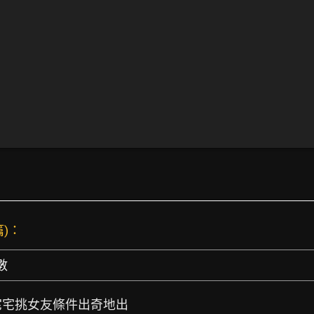
篇)：
數
很多宅宅挑女友條件出奇地出