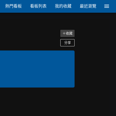
熱門看板
看板列表
我的收藏
最近瀏覽
＋收藏
分享