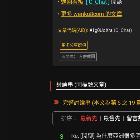
‣
返回看板
[
C_Chat
]
閒談
‣
更多 wenku8com 的文章
文章代碼(AID):
#1g0UoXra
(C_Chat)
更多分享選項
關閉廣告 方便截圖
討論串 (同標題文章)
完整討論串
(本文為第 5 之 19 
排序：
最新先
|
最舊先
|
留言
Re: [閒聊] 為什麼亞洲
3