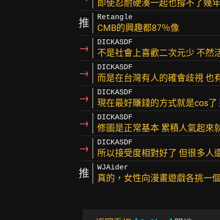
即使忍耐硬湊一起也撐不了幾
Retangle
推
CMB的興趣都87％像
DICKASDF
→
不是社會上喜歡二次元少 不然
DICKASDF
→
而是在台灣有人的確會歧視 也
DICKASDF
→
現在最好賺錢的方式就是cos了
DICKASDF
→
修圖是正常基本 累積人氣起來
DICKASDF
→
所以接受度相對好了 但很多人
WJAider
推
真的，女性向漫畫遊戲各挑一