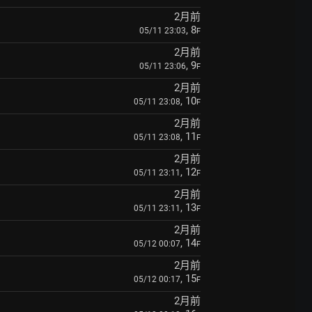
2月前
, 8
05/11 23:03
F
2月前
, 9
05/11 23:06
F
2月前
, 10
05/11 23:08
F
2月前
, 11
05/11 23:08
F
2月前
, 12
05/11 23:11
F
2月前
, 13
05/11 23:11
F
2月前
, 14
05/12 00:07
F
2月前
, 15
05/12 00:17
F
2月前