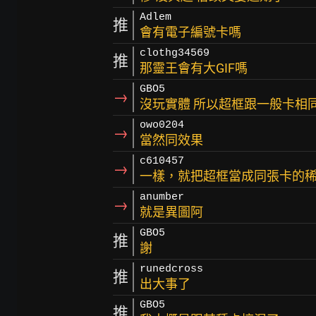
Adlem
推
會有電子編號卡嗎
clothg34569
推
那靈王會有大GIF嗎
GBO5
→
沒玩實體 所以超框跟一般卡相
owo0204
→
當然同效果
c610457
→
一樣，就把超框當成同張卡的
anumber
→
就是異圖阿
GBO5
推
謝
runedcross
推
出大事了
GBO5
推