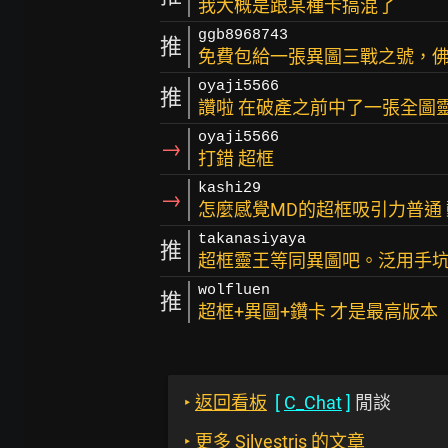
我大概是跟某種卡搞混了
ggb8968743
推
免費包給一張異圖三戰之號，
oyaji5566
推
讚啦 在破產之前中了一張全圖
oyaji5566
→
打錯 超框
kashi29
→
怎麼感覺MD的超框吸引力普通
takanasiyaya
推
超框靈王等同異圖吧。泛用手坑
wolfluen
推
超框+異圖+鑽卡 才是最高版本
‣
返回看板
[
C_Chat
]
閒談
‣
更多 Silvestris 的文章