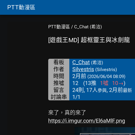
PTT
動漫區
PTT動漫區
/
C_Chat (希洽)
[遊戲王MD] 超框靈王與冰劍龍
看板
C_Chat
(希洽)
作者
Silvestris
(Silvestris)
時間
2月前
(2026/06/04 08:09)
推噓
12
(
13
推
1
噓
10
→
)
留言
24則, 17人
, 2月前
參與
最新
討論串
1/1
https://i.imgur.com/El6aMlF.png