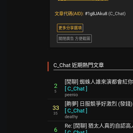
文章代碼(AID):
#1g8JAku8
(C_Chat)
更多分享選項
關閉廣告 方便截圖
C_Chat 近期熱門文章
[閒聊] 蜘蛛人誰來演都會紅
2
[
C_Chat
]
5
peenio
[齁夢] 日服競爭好激烈 (發錢)
33
[
C_Chat
]
35
deathy
Re: [閒聊] 猶太人真的自認
6
[
C_Chat
]