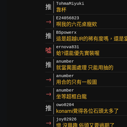
TohmaMiyuki
推
靠杯
E24056823
→
啊我的六花桌寵欸
BSpowerx
推
這是超越UR的稀有度嗎，還是
ernova831
噓
蛤?還能優先實裝喔
anumber
推
就當異圖處理 只能用抽的
anumber
→
用合的只有一般圖
anumber
→
坐等超框白龍
owo0204
推
konami覺得各位石頭太多了
joy82926
→
慘 沒興趣 俗頭又要過期了