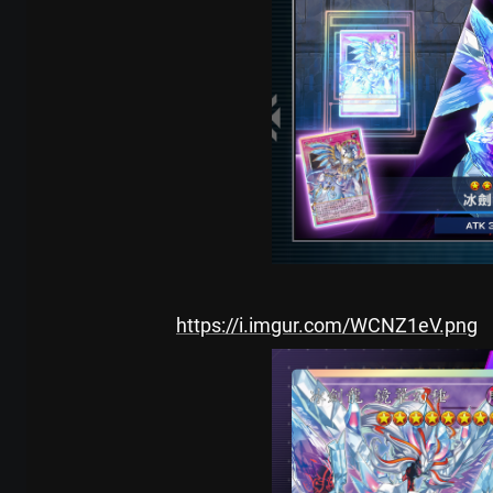
https://i.imgur.com/WCNZ1eV.png