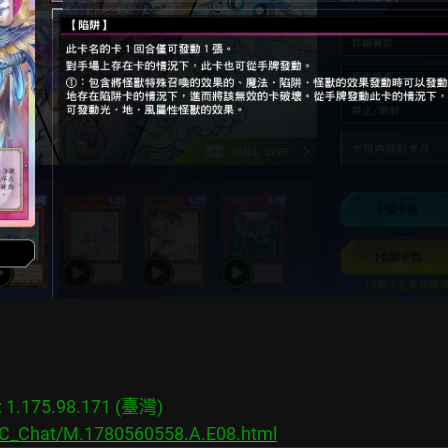
.175.98.171 (臺灣)

s/C_Chat/M.1780560558.A.E08.html