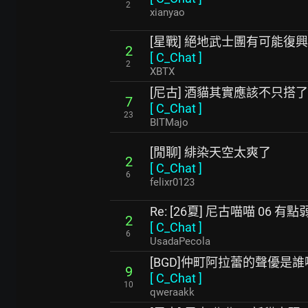
2
xianyao
[星戰] 絕地武士團有可能復
2
[
C_Chat
]
2
XBTX
[尼古] 酒貓其實應該不只搭
7
[
C_Chat
]
23
BITMajo
[閒聊] 緋染天空太爽了
2
[
C_Chat
]
6
felixr0123
Re: [26夏] 尼古喵喵 06 有點
2
[
C_Chat
]
6
UsadaPecola
[BGD]仲町阿拉蕾的聲優是誰
9
[
C_Chat
]
10
qweraakk