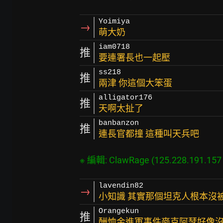
Yoimiya
→
萌大奶
iam0718
推
要連署長也一起壓
ss218
推
兩津 你這個大笨蛋
alligator176
推
天啊太扯了
banbanzon
推
連長官都撞 這種叫天兵吧
lavendin82
→
小知識 其實那個坦克人根本沒
Orangekun
推
酬恤金進軍事件麥克阿瑟好像