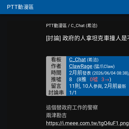
PTT
動漫區
PTT動漫區
/
C_Chat (希洽)
[討論] 政府的人拿坦克車撞人
看板
C_Chat
(希洽)
作者
ClawRage
(猛爪Claw)
時間
2月前
發表
(2026/06/04 08:38)
推噓
8
(
8
推
0
噓
3
→
)
留言
11則, 10人
, 2月前
參與
最新
討論串
1/1
這個替政府工作的警察

https://i.meee.com.tw/tgQ4uF1.png