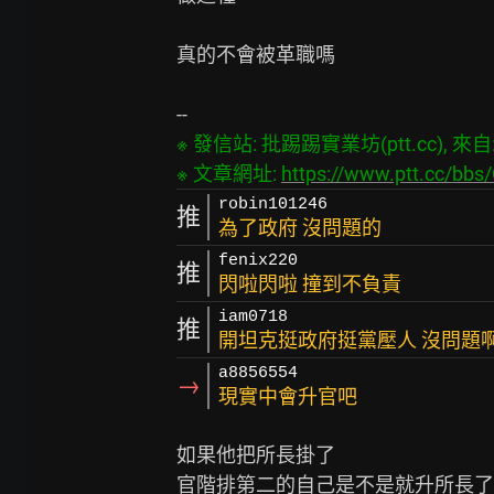
真的不會被革職嗎

※ 發信站: 批踢踢實業坊(ptt.cc), 來自: 1
※ 文章網址: 
https://www.ptt.cc/bb
robin101246
推
為了政府 沒問題的
fenix220
推
閃啦閃啦 撞到不負責
iam0718
推
開坦克挺政府挺黨壓人 沒問題
a8856554
→
現實中會升官吧
如果他把所長掛了
