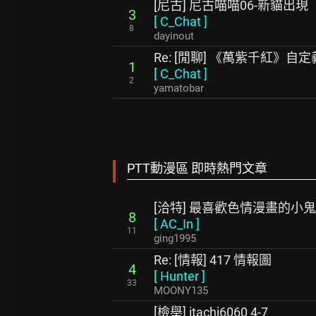
[尼古] 尼古喵喵06-新貓出現
3
[
C_Chat
]
8
dayinout
Re: [閒聊] 《萬紫千紅》自
1
[
C_Chat
]
2
yamatobar
PTT動漫區 即時熱門文章
[洽特] 最喜歡色情漫畫的小
8
[
AC_In
]
11
ging1995
Re: [情報] 417 情報圖
4
[
Hunter
]
33
MOONY135
[檢舉] itachi6060 4-7