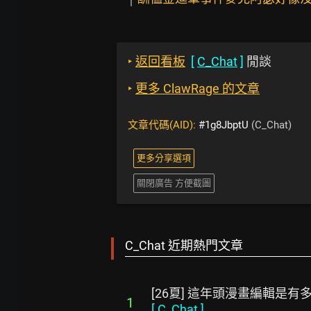
‣
返回看板
[
C_Chat
]
閒談
‣
更多 ClawRage 的文章
文章代碼(AID):
#1g8JbptU
(C_Chat)
更多分享選項
關閉廣告 方便截圖
C_Chat 近期熱門文章
[26夏] 這年頭漫畫編輯是有
1
[
C_Chat
]