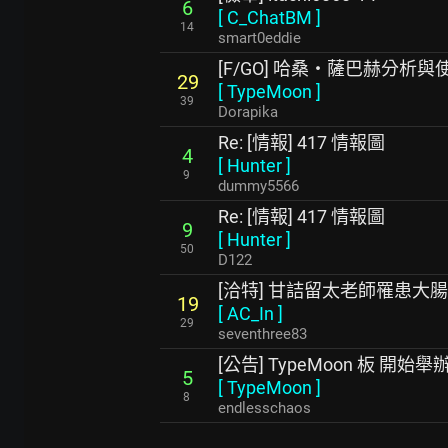
6
[
C_ChatBM
]
14
smart0eddie
[F/GO] 哈桑・薩巴赫分析與
29
[
TypeMoon
]
39
Dorapika
Re: [情報] 417 情報圖
4
[
Hunter
]
9
dummy5566
Re: [情報] 417 情報圖
9
[
Hunter
]
50
D122
[洽特] 甘詰留太老師罹患大腸
19
[
AC_In
]
29
seventhree83
[公告] TypeMoon 板 開始舉
5
[
TypeMoon
]
8
endlesschaos