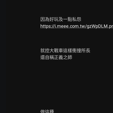
https://i.meee.com.tw/gzWpDLM.p
就控大戰車這樣衝撞所長

還自稱正義之師

做這種
