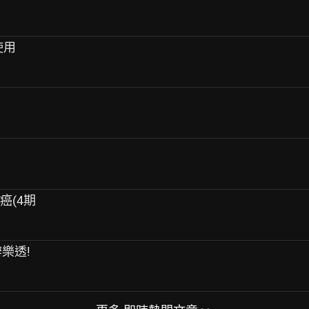
使用
癌(4期
辦樂透!