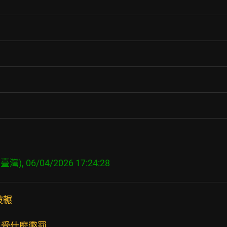
被輾
沒受什麼懲罰