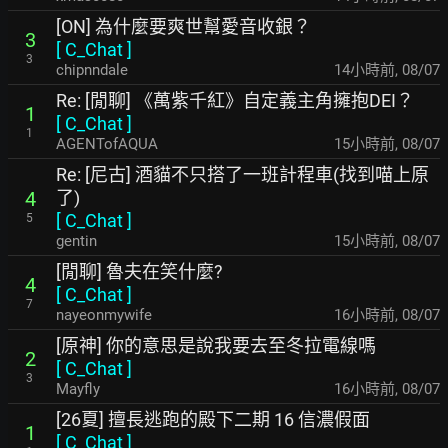
[ON] 為什麼要爽世幫愛音收銀？
3
[
C_Chat
]
3
chipnndale
14小時前
,
08/07
Re: [閒聊] 《萬紫千紅》自定義主角擁抱DEI？
1
[
C_Chat
]
1
AGENTofAQUA
15小時前
,
08/07
Re: [尼古] 酒貓不只搭了一班計程車(找到喵上原
了)
4
[
C_Chat
]
5
gentin
15小時前
,
08/07
[閒聊] 魯夫在笑什麼?
4
[
C_Chat
]
7
nayeonmywife
16小時前
,
08/07
[原神] 你的意思是說我要去至冬拉電線嗎
2
[
C_Chat
]
3
Mayfly
16小時前
,
08/07
[26夏] 擅長逃跑的殿下二期 16 信濃假面
1
[
C_Chat
]