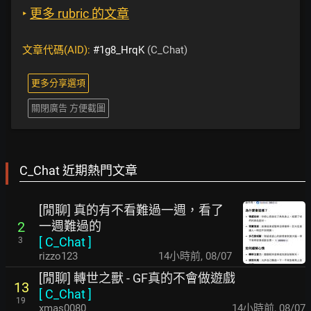
‣
更多 rubric 的文章
文章代碼(AID):
#1g8_HrqK
(C_Chat)
更多分享選項
關閉廣告 方便截圖
C_Chat 近期熱門文章
[閒聊] 真的有不看難過一週，看了
一週難過的
2
[
C_Chat
]
3
rizzo123
14小時前
,
08/07
[閒聊] 轉世之獸 - GF真的不會做遊戲
13
[
C_Chat
]
19
xmas0080
14小時前
,
08/07