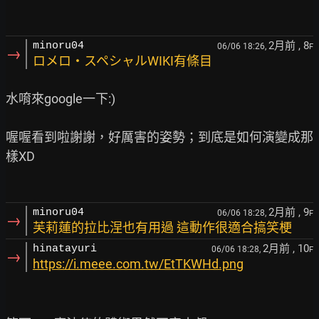
2月前
, 8
minoru04
06/06 18:26,
F
→
ロメロ・スペシャルWIKI有條目
水唷來google一下:)

喔喔看到啦謝謝，好厲害的姿勢；到底是如何演變成那
樣XD

2月前
, 9
minoru04
06/06 18:28,
F
→
芙莉蓮的拉比涅也有用過 這動作很適合搞笑梗
2月前
, 10
hinatayuri
06/06 18:28,
F
→
https://i.meee.com.tw/EtTKWHd.png