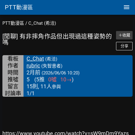
PTT
動漫區
PTT動漫區
/
C_Chat (希洽)
[閒聊] 有非摔角作品但出現過這種姿勢的
＋收藏
嗎
分享
看板
C_Chat
(希洽)
作者
rubric
(失智患者)
時間
2月前
(2026/06/06 10:20)
推噓
5
(
5
推
0
噓
10
→
)
留言
15則, 11人
參與
討論串
1/1
https://www.youtube.com/watch?v=sW9mDm9Yazs