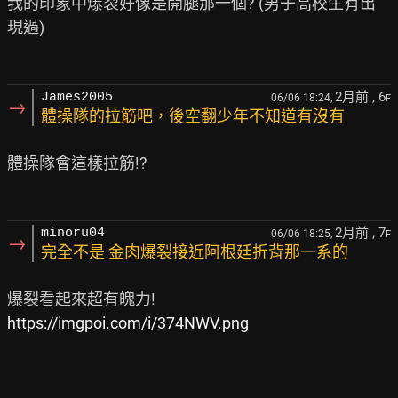
我的印象中爆裂好像是開腿那一個? (男子高校生有出
現過)

2月前
, 6
James2005
06/06 18:24,
F
→
體操隊的拉筋吧，後空翻少年不知道有沒有
體操隊會這樣拉筋!?

2月前
, 7
minoru04
06/06 18:25,
F
→
完全不是 金肉爆裂接近阿根廷折背那一系的
https://imgpoi.com/i/374NWV.png