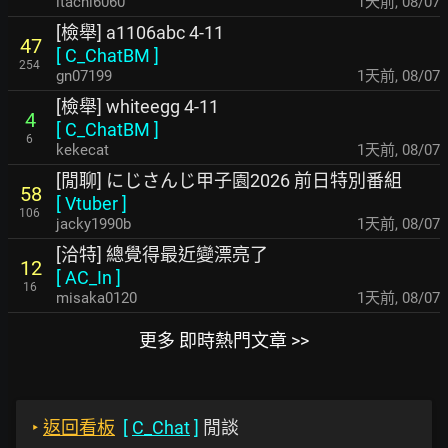
itachi6060
1天前
,
08/07
[檢舉] a1106abc 4-11
47
[
C_ChatBM
]
254
gn07199
1天前
,
08/07
[檢舉] whiteegg 4-11
4
[
C_ChatBM
]
6
kekecat
1天前
,
08/07
[閒聊] にじさんじ甲子園2026 前日特別番組
58
[
Vtuber
]
106
jacky1990b
1天前
,
08/07
[洽特] 總覺得最近變漂亮了
12
[
AC_In
]
16
misaka0120
1天前
,
08/07
更多 即時熱門文章 >>
‣
返回看板
[
C_Chat
]
閒談