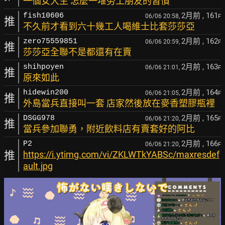
一個女大生 怎麼一堆勞工朋友的習慣
2月前
, 161
fish10606
06/06 20:58,
F
推
不久前才看到六十幾工人喝維士比套莎莎亞
2月前
, 162
zero75559851
06/06 20:59,
F
推
莎莎亞全聯不是都還有在賣
2月前
, 163
shihpoyen
06/06 21:01,
F
推
原來如此
2月前
, 164
hidewin200
06/06 21:05,
F
推
外島當兵直接叫一套 店家然後放在麥香塑膠瓶裡
2月前
, 165
DSGG978
06/06 21:20,
F
推
當兵參加聯勇，附近飲料店有賣套好的阿比
2月前
, 166
P2
06/06 21:20,
F
推
https://i.ytimg.com/vi/ZKLWTkYABSc/maxresdef
ault.jpg