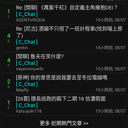
Re: [閒聊] 《萬紫千紅》自定義主角擁抱DEI？
1
[
C_Chat
]
1
AGENTofAQUA
14小時前
,
08/07
Re: [尼古] 酒貓不只搭了一班計程車(找到喵上原
了)
4
[
C_Chat
]
5
gentin
14小時前
,
08/07
[閒聊] 魯夫在笑什麼?
4
[
C_Chat
]
7
nayeonmywife
15小時前
,
08/07
[原神] 你的意思是說我要去至冬拉電線嗎
2
[
C_Chat
]
3
Mayfly
15小時前
,
08/07
[26夏] 擅長逃跑的殿下二期 16 信濃假面
1
[
C_Chat
]
1
Katsuyuki118
15小時前
,
08/07
更多 近期熱門文章 >>