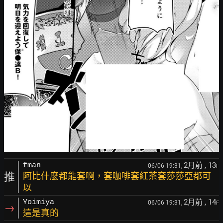
2月前
, 13
fman
06/06 19:31,
F
推
阿比什麼都能套啊，套咖啡套紅茶套莎莎亞都可
以
2月前
, 14
Yoimiya
06/06 19:31,
F
→
這是真的