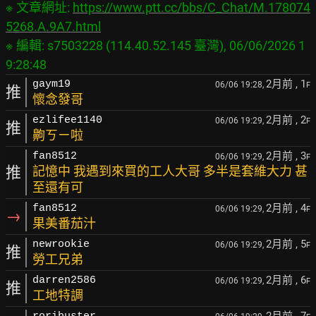
※ 文章網址: 
https://www.ptt.cc/bbs/C_Chat/M.178074
5268.A.9A7.html
※ 編輯: s7503228 (114.40.52.145 臺灣), 06/06/2026 1
2月前
, 1
gaym19
06/06 19:28,
F
推
懷念發哥
2月前
, 2
ezlifee1140
06/06 19:29,
F
推
齁ㄎㄧ啦
2月前
, 3
fan8512
06/06 19:29,
F
推
記憶中 我遇到來買的工人大哥 多半是套維大力 甚
至還有可
2月前
, 4
fan8512
06/06 19:29,
F
→
果美番茄汁
2月前
, 5
newrookie
06/06 19:29,
F
推
勞工兄弟
2月前
, 6
darren2586
06/06 19:29,
F
推
工地特調