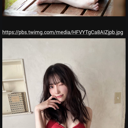
https://pbs.twimg.com/media/HFVYTgCa8AIZjpb.jpg