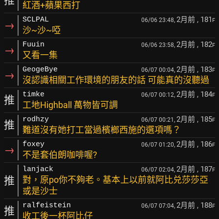
推
紅酒+蘋果西打
2月前
, 181
SCLPAL
06/06 23:48,
F
→
沙~沙~啞
2月前
, 182
Fuuin
06/06 23:58,
F
→
又看一集
2月前
, 183
GeogeBye
06/07 00:04,
F
→
沒認識相關工作環境的朋友的話 可能真的沒聽過
2月前
, 184
timke
06/07 00:12,
F
推
工地Highball 萬物皆可調
2月前
, 185
rodhzy
06/07 00:21,
F
推
難道沒有她打工當過檳榔西施的選項嗎？
2月前
, 186
foxey
06/07 01:20,
F
→
不是套伯朗咖啡喔?
2月前
, 187
lanjack
06/07 02:04,
F
推
對，原po你不夠老。基本上以前就阿比兑莎莎亞
或是沙士
2月前
, 188
ralfeistein
06/07 07:04,
F
推
收工後一杯阿比仔