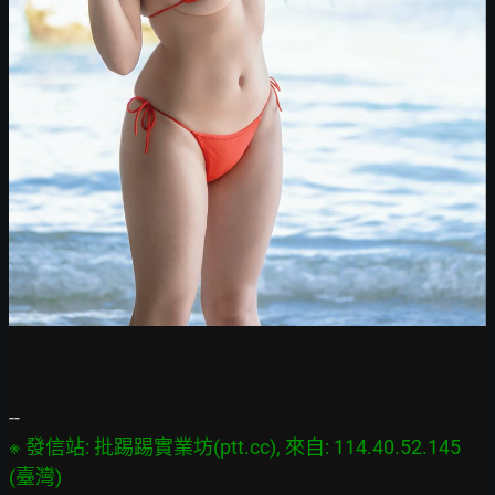
※ 發信站: 批踢踢實業坊(ptt.cc), 來自: 114.40.52.145 
(臺灣)
