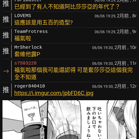
2月前
, 7
roribuster
06/06 19:29,
F
推
已經到了有人不知道阿比莎莎亞的年代了？
2月前
, 8
LOVEMS
06/06 19:29,
F
推
這應該是用五百的造型?
2月前
, 9
TeamFrotress
06/06 19:29,
F
推
福氣啦
2月前
, 10
MrSherlock
06/06 19:30,
F
推
套維他露P
2月前
, 11
s7503228
06/06 19:30,
F
→
福氣啦那個我可能還認得 可是套莎莎亞這個我完
全不知道
2月前
, 12
roger840410
06/06 19:30,
F
推
https://i.imgur.com/jpbFD6C.jpg