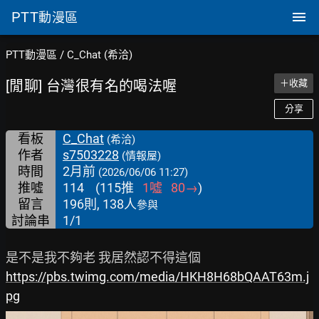
PTT
動漫區
PTT動漫區
/
C_Chat (希洽)
[閒聊] 台灣很有名的喝法喔
＋收藏
分享
看板
C_Chat
(希洽)
作者
s7503228
(情報屋)
時間
2月前
(2026/06/06 11:27)
推噓
114
(
115
推
1
噓
80
→
)
留言
196則, 138人
參與
討論串
1/1
https://pbs.twimg.com/media/HKH8H68bQAAT63m.j
pg