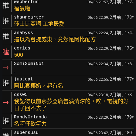
2月前
, 172
webberfun
06/06 21:57,
F
推
福氣啦
2月前
, 173
shawncarter
06/06 22:09,
F
推
莎士比亞啊 工地最愛
2月前
, 174
anabyss
06/06 22:24,
F
推
還以為會提威東，竟然是阿比配方
2月前
, 175
cor1os
06/06 22:29,
F
噓
500
2月前
, 176
SomiSomiNo1
06/06 22:34,
F
→
.
2月前
, 177
justeat
06/06 22:55,
F
推
阿比套椰奶，超有名
2月前
, 178
qss05
06/06 23:18,
F
→
我記得以前莎莎亞廣告滿清涼的，唉，電視的好
日子回不去了
2月前
, 179
RandyOrlando
06/06 23:29,
F
推
名阿仔欸氣力
2月前
, 180
supersusu
06/06 23:42,
F