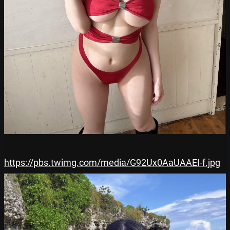
https://pbs.twimg.com/media/G92Ux0AaUAAEI-f.jpg