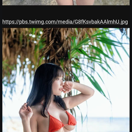
https://pbs.twimg.com/media/G8fKsvbakAAlmhU.jpg