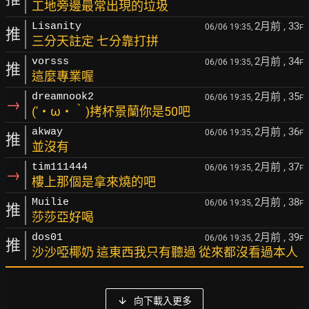
工地旁邊最常出現的垃圾
2月前
, 33
Lisanity
06/06 19:35,
F
推
三分天註定 七分靠打拼
2月前
, 34
vorsss
06/06 19:35,
F
推
這麼專業喔
2月前
, 35
dreamnook2
06/06 19:35,
F
→
(′・ω・‵)拷杯景蘭你是50吧
2月前
, 36
akway
06/06 19:35,
F
推
並沒有
2月前
, 37
tim111444
06/06 19:35,
F
→
樓上那個是拿來燒的吧
2月前
, 38
Muilie
06/06 19:35,
F
推
莎莎亞好喝
2月前
, 39
dos01
06/06 19:35,
F
推
沙沙啞椰奶 這東西我只有聽過 從來都沒看過本人
向下載入更多