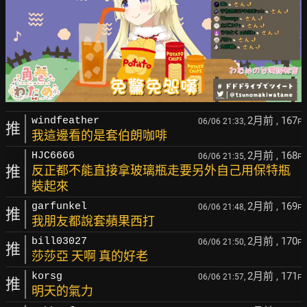
2月前
, 167
windfeather
06/06 21:33,
F
推
我這邊看的是套伯朗咖啡
2月前
, 168
HJC6666
06/06 21:35,
F
推
反正都不能直接拿玻璃瓶走要另外自己用保特瓶
裝起來
2月前
, 169
garfunkel
06/06 21:48,
F
推
我朋友都說套蘋果西打
2月前
, 170
bill03027
06/06 21:50,
F
推
莎莎亞 天啊 真的好老
2月前
, 171
korsg
06/06 21:57,
F
推
明天的氣力