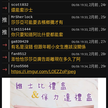
2月前
, 24
scott032
06/06 19:32,
F
→
還能套沙士
2月前
, 25
MrSherlock
06/06 19:33,
F
推
莎莎亞可能要去檳榔攤才有
2月前
, 26
tim111444
06/06 19:33,
F
推
你只要知道阿比什麼都能套
2月前
, 27
ga839429
06/06 19:33,
F
→
有名是沒錯 但跟年輕小女生應該沒關係
2月前
, 28
fan8512
06/06 19:33,
F
→
澎恰恰莎莎亞廣告距離現在多久了阿
2月前
, 29
Fino5566
06/06 19:34,
F
→
https://i.imgur.com/LOEZZoP.jpeg