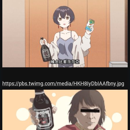
https://pbs.twimg.com/media/HKH8IyDbIAAfbny.jpg