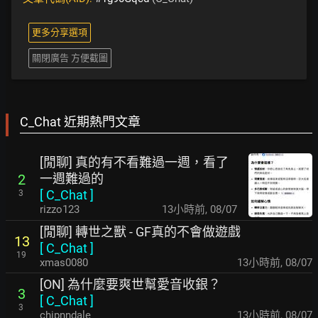
更多分享選項
關閉廣告 方便截圖
C_Chat 近期熱門文章
[閒聊] 真的有不看難過一週，看了
一週難過的
2
[
C_Chat
]
3
rizzo123
13小時前
,
08/07
[閒聊] 轉世之獸 - GF真的不會做遊戲
13
[
C_Chat
]
19
xmas0080
13小時前
,
08/07
[ON] 為什麼要爽世幫愛音收銀？
3
[
C_Chat
]
3
chipnndale
13小時前
,
08/07