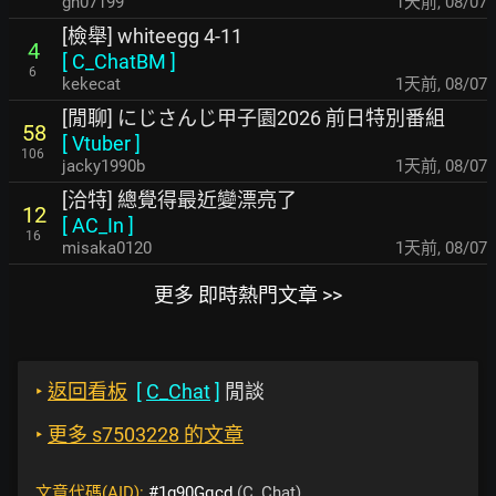
gn07199
1天前
,
08/07
[檢舉] whiteegg 4-11
4
[
C_ChatBM
]
6
kekecat
1天前
,
08/07
[閒聊] にじさんじ甲子園2026 前日特別番組
58
[
Vtuber
]
106
jacky1990b
1天前
,
08/07
[洽特] 總覺得最近變漂亮了
12
[
AC_In
]
16
misaka0120
1天前
,
08/07
更多 即時熱門文章 >>
‣
返回看板
[
C_Chat
]
閒談
‣
更多 s7503228 的文章
文章代碼(AID):
#1g90Gqcd
(C_Chat)