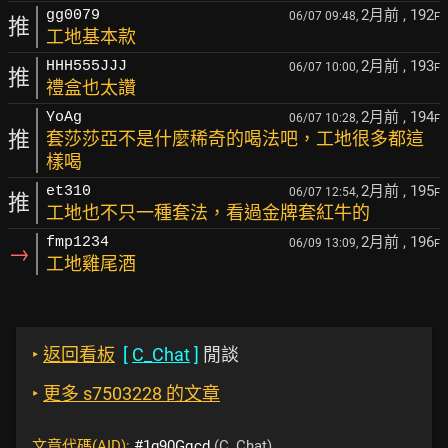
2月前
, 192
gg0079
06/07 09:48,
F
推
工地基本款
2月前
, 193
HHH555JJJ
06/07 10:00,
F
推
禮盒也太讚
2月前
, 194
YoAg
06/07 10:28,
F
推
套莎莎亞不是什麼稀奇的喝法吧，工地很多都這
樣喝
2月前
, 195
et310
06/07 12:54,
F
推
工地也不只一種套法，看過金牌套紅牛的
2月前
, 196
fmp1234
06/09 13:09,
F
→
工地雞尾酒
‣
返回看板
[
C_Chat
]
閒談
‣
更多 s7503228 的文章
文章代碼(AID):
#1g90Gqcd
(C_Chat)