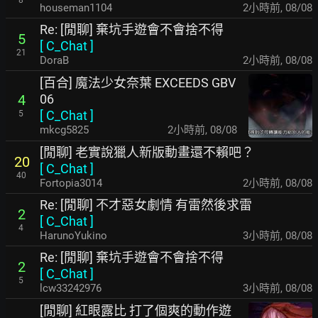
houseman1104
2小時前
,
08/08
Re: [閒聊] 棄坑手遊會不會捨不得
5
[
C_Chat
]
21
DoraB
2小時前
,
08/08
[百合] 魔法少女奈葉 EXCEEDS GBV
06
4
[
C_Chat
]
5
mkcg5825
2小時前
,
08/08
[閒聊] 老實說獵人新版動畫還不賴吧？
20
[
C_Chat
]
40
Fortopia3014
2小時前
,
08/08
Re: [閒聊] 不才惡女劇情 有雷然後求雷
2
[
C_Chat
]
4
HarunoYukino
3小時前
,
08/08
Re: [閒聊] 棄坑手遊會不會捨不得
2
[
C_Chat
]
5
lcw33242976
3小時前
,
08/08
[閒聊] 紅眼露比 打了個爽的動作遊