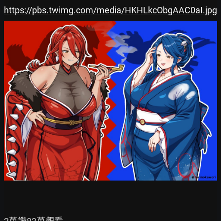
https://pbs.twimg.com/media/HKHLkcObgAAC0aI.jpg