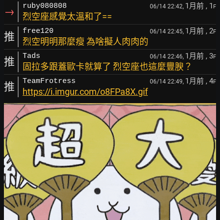
1月前
, 1
ruby080808
06/14 22:42,
F
→
烈空座感覺太溫和了==
1月前
, 2
free120
06/14 22:45,
F
推
烈空明明那麼瘦 為啥擬人肉肉的
1月前
, 3
Tads
06/14 22:46,
F
推
固拉多跟蓋歐卡就算了 烈空座也這麼豐腴？
1月前
, 4
TeamFrotress
06/14 22:49,
F
推
https://i.imgur.com/o8FPa8X.gif