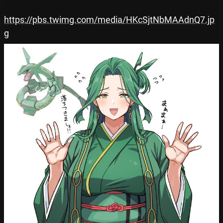
https://pbs.twimg.com/media/HKcSjtNbMAAdnQ7.jp
g