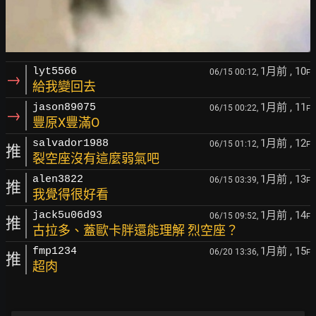
1月前
, 10
lyt5566
06/15 00:12,
F
→
給我變回去
1月前
, 11
jason89075
06/15 00:22,
F
→
豐原X豐滿O
1月前
, 12
salvador1988
06/15 01:12,
F
推
裂空座沒有這麼弱氣吧
1月前
, 13
alen3822
06/15 03:39,
F
推
我覺得很好看
1月前
, 14
jack5u06d93
06/15 09:52,
F
推
古拉多、蓋歐卡胖還能理解 烈空座？
1月前
, 15
fmp1234
06/20 13:36,
F
推
超肉