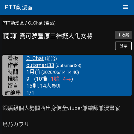
PTT
動漫區
PTT動漫區
/
C_Chat (希洽)
[閒聊] 寶可夢豐原三神擬人化女將
＋收藏
分享
看板
C_Chat
(希洽)
作者
outsmart33
(outsmart33)
時間
1月前
(2026/06/14 14:40)
推噓
9
(
10
推
1
噓
4
→
)
留言
15則, 14人
參與
討論串
1/1
銀盾級個人勢關西出身健全vtuber兼繪師兼漫畫家

鳥乃カヲリ
