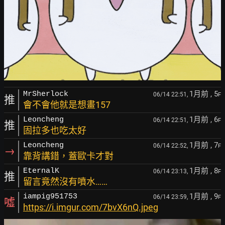
1月前
, 5
MrSherlock
06/14 22:51,
F
推
會不會他就是想畫157
1月前
, 6
Leoncheng
06/14 22:51,
F
推
固拉多也吃太好
1月前
, 7
Leoncheng
06/14 22:52,
F
→
靠背講錯，蓋歐卡才對
1月前
, 8
EternalK
06/14 23:13,
F
推
留言竟然沒有噴水……
1月前
, 9
iampig951753
06/14 23:59,
F
噓
https://i.imgur.com/7bvX6nQ.jpeg