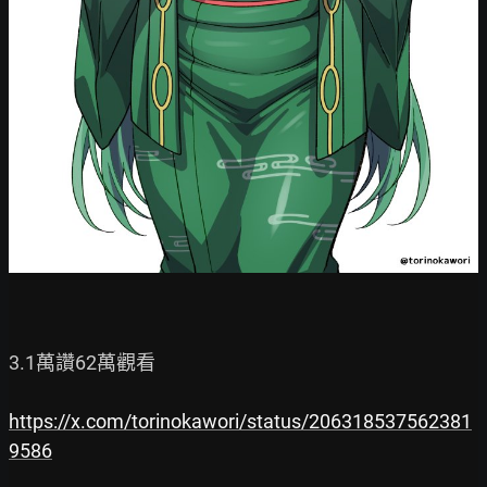
3.1萬讚62萬觀看

https://x.com/torinokawori/status/206318537562381
9586