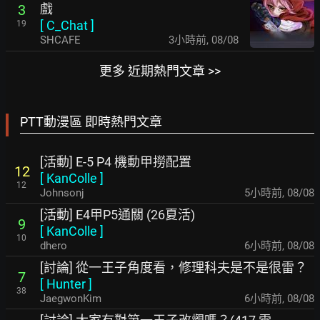
戲
3
[
C_Chat
]
19
SHCAFE
3小時前
,
08/08
更多 近期熱門文章 >>
PTT動漫區 即時熱門文章
[活動] E-5 P4 機動甲撈配置
12
[
KanColle
]
12
Johnsonj
5小時前
,
08/08
[活動] E4甲P5通關 (26夏活)
9
[
KanColle
]
10
dhero
6小時前
,
08/08
[討論] 從一王子角度看，修理科夫是不是很雷？
7
[
Hunter
]
38
JaegwonKim
6小時前
,
08/08