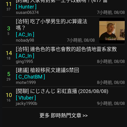
[討論] 大家有對第一王子改觀嗎？(417 雷
11
[
Hunter
]
37
susan06374
7小時前
,
08/08
[洽特] 吃了小學男生的JC算違法
嗎？
3
[
AC_In
]
5
nobady98
7小時前
,
08/08
[洽特] 連色色的事也會教的超色情地雷系家教
14
[
AC_In
]
18
ging1995
8小時前
,
08/08
[建議] 槍殺移民文建議S禁回
5
[
C_ChatBM
]
29
motw1999
8小時前
,
08/08
[閒聊] にじさんじ 彩虹直播 (2026/08/08)
10
[
Vtuber
]
16
jacky1990b
9小時前
,
08/08
更多 即時熱門文章 >>