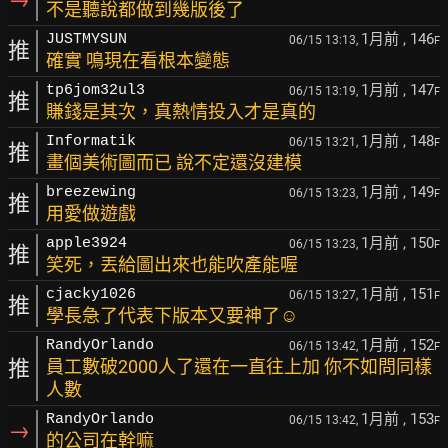
不是聽說都做到幾版後了
1月前
, 146
JUSTMYSUN
06/15 13:13,
F
推
確實 鳴現在看根本變態
1月前
, 147
tp6jom32ul3
06/15 13:19,
F
推
賺錢是其次，真熱情投入才是真的
1月前
, 148
Informatik
06/15 13:21,
F
推
畫個美術圖而已 說不定還沒建模
1月前
, 149
breezewing
06/15 13:23,
F
推
用愛做遊戲
1月前
, 150
apple3924
06/15 13:23,
F
推
笑死，丟給圖出來也能吹產能喔
1月前
, 151
cjacky1026
06/15 13:27,
F
推
學長急了代表下版本又要神了☺
1月前
, 152
RandyOrlando
06/15 13:42,
F
推
員工數破2000人了還在一直往上加 你不如問同樣
人數
1月前
, 153
RandyOrlando
06/15 13:42,
F
→
的公司在幹嘛