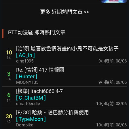
更多 近期熱門文章 >>
PTT動漫區 即時熱門文章
[洽特] 最喜歡色情漫畫的小鬼不可能是女孩子
10
[
AC_In
]
14
ging1995
9小時前
,
08/06
Re: [情報] 417 情報圖
3
[
Hunter
]
34
MOONY135
9小時前
,
08/06
[檢舉] itachi6060 4-7
6
[
C_ChatBM
]
14
smart0eddie
10小時前
,
08/06
[F/GO] 哈桑・薩巴赫分析與使用
30
[
TypeMoon
]
40
Dorapika
10小時前
,
08/06