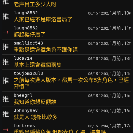
推
老庫員工多少人呀
1月前
, 10
laugh8562
06/15 12:02,
F
推
人家已經不是庫洛書局了
1月前
, 11
laugh8562
06/15 12:02,
F
→
都起樓仔厝了
1月前
, 12
smallice543
06/15 12:02,
F
推
重點是還會藏角色不跟你講
1月前
, 13
luca714
06/15 12:03,
F
推
基本上還會藏個兩隻
1月前
, 14
tp6jom32ul3
06/15 12:03,
F
推
之前每次進大版本，都馬一次公布5隻角色，已經
習慣了
1月前
, 15
bheegrl
06/15 12:03,
F
推
我知道你想反觀誰
1月前
, 16
JohnnyRev
06/15 12:03,
F
推
就是人 錢都比較多
1月前
, 17
fortrees
06/15 12:04,
F
→
重點是隱藏角色 但都六位了 還...還有嗎