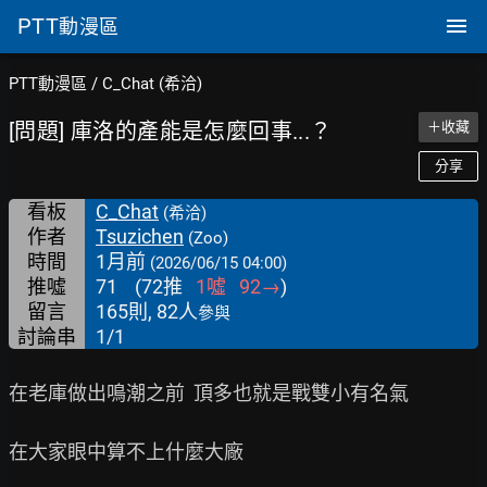
PTT
動漫區
PTT動漫區
/
C_Chat (希洽)
[問題] 庫洛的產能是怎麼回事...？
＋收藏
分享
看板
C_Chat
(希洽)
作者
Tsuzichen
(Zoo)
時間
1月前
(2026/06/15 04:00)
推噓
71
(
72
推
1
噓
92
→
)
留言
165則, 82人
參與
討論串
1/1
在老庫做出鳴潮之前  頂多也就是戰雙小有名氣

在大家眼中算不上什麼大廠
