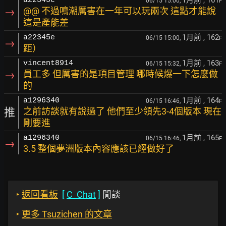
1月前
, 161
a22345e
06/15 15:00,
F
→
@@ 不過鳴潮厲害在一年可以玩兩次 這點才能說
這是產能差
1月前
, 162
a22345e
06/15 15:00,
F
→
距）
1月前
, 163
vincent8914
06/15 15:32,
F
→
員工多 但厲害的是項目管理 哪時候爆一下怎麼做
的
1月前
, 164
a1296340
06/15 16:46,
F
推
之前訪談就有說過了 他們至少領先3-4個版本 現在
剛要進
1月前
, 165
a1296340
06/15 16:46,
F
→
3.5 整個夢洲版本內容應該已經做好了
‣
返回看板
[
C_Chat
]
閒談
‣
更多 Tsuzichen 的文章