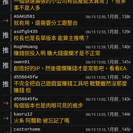
推
一個急速擴張的小公司有這產能太異常了，很多
事不是人多
1月前
, 138
ASAKU581
06/15 12:50,
F
→
就有用，還需要分工跟整合
1月前
, 139
asdfg5435
06/15 12:55,
F
推
校長也是長草版本 能算主推嗎？
1月前
, 140
HughHuang
06/15 12:59,
F
推
賺錢就投入啊 賺大錢擺爛才是不正常
1月前
, 141
owen91
06/15 13:00,
F
推
創造好的IP，然後擺爛賺錢才是常態吧，看看EA
1月前
, 142
d556645fw
06/15 13:02,
F
推
不完全把自己遊戲當賺錢工具吧 戰雙雖然沒那麼
賺錢 但
1月前
, 143
d556645fw
06/15 13:02,
F
→
每個版本也是肉眼可見的進步
1月前
, 144
kaoru12
06/15 13:05,
F
→
火系 阿飄勒 被忘記了嗎
1月前
, 145
castorhome
06/15 13:10,
F
→