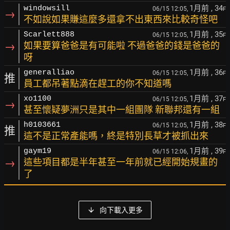
1月前
, 34
windowsill
06/15 12:05,
F
→
不如說如果賺這麼多還拿不出東西來比較奇怪吧
1月前
, 35
Scarlett888
06/15 12:05,
F
→
如果要算爸爸是有可能啦 不過爸爸的錢是爸爸的
呀
1月前
, 36
generalliao
06/15 12:05,
F
推
員工都吊著點滴在趕工的你不知道嗎
1月前
, 37
xo1100
06/15 12:05,
F
→
甚至懷疑夢洲只是其中一組團隊 新聯邦還有一組
1月前
, 38
h0103661
06/15 12:05,
F
推
這不是正常產能嗎，終是特別長草才被抓出來
1月前
, 39
gaym19
06/15 12:06,
F
→
這些項目都是半年甚至一年前就已經開始規畫的
了
向下載入更多