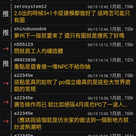
1月前
, 154
zerosystem12
06/15 13:45,
F
推
2.0出的時候5+1卡提建模都做好了 這時怎可能只
有圖
1月前
, 155
shinobunodok
06/15 13:46,
F
推
夢州下一版就要來了 還只有圖就是爆死了好嗎
1月前
, 156
n555123
06/15 14:12,
F
→
問就員工人均構造體
1月前
, 157
d0922030
06/15 14:14,
F
推
重點是還會做一堆NPC不給你抽
1月前
, 158
a22345e
06/15 14:58,
F
→
這點是真的尬吹了 po個立繪真的是這些大世界遊
戲的常規
1月前
, 159
a22345e
06/15 14:58,
F
→
廣告操作而已 就比如絕區4月底也PO了一波人…
1月前
, 160
a22345e
06/15 15:00,
F
→
（應該說這個就是仿米家的做法到一個新地方就
炒波熱潮吧