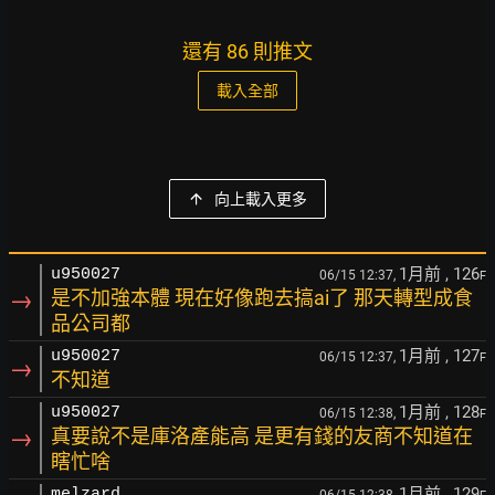
還有 86 則推文
載入全部
向上載入更多
1月前
, 126
u950027
06/15 12:37,
F
→
是不加強本體 現在好像跑去搞ai了 那天轉型成食
品公司都
1月前
, 127
u950027
06/15 12:37,
F
→
不知道
1月前
, 128
u950027
06/15 12:38,
F
→
真要說不是庫洛產能高 是更有錢的友商不知道在
瞎忙啥
1月前
, 129
melzard