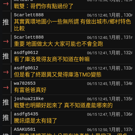
06/15 12:38,
F
→
戰雙：哥們你有點過份了
1月前
, 130
Scarlett888
06/15 12:40,
F
推
其實異環地圖小一些無所謂 有做出城市/鄉村特色
比較
1月前
, 131
Scarlett888
06/15 12:40,
F
→
重要 地圖做太大 大家可能也不會全跑
1月前
, 132
asdfg0612
06/15 12:41,
F
推
看了庫洛覺得友商不知道在幹嘛
1月前
, 133
asdfg0612
06/15 12:41,
F
→
但是看了終跟異又覺得庫洛TMD變態
1月前
, 134
wa782653
06/15 12:45,
F
→
有富爸爸真好
1月前
, 135
joshua218ke
06/15 12:45,
F
推
戰雙也明顯好起來了 真不知道產能哪來的
1月前
, 136
asdfg5435
06/15 12:47,
F
推
騰訊還是太有錢了
1月前
, 137
ASAKU581
06/15 12:50,
F