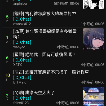
4
anpinjou
58分鐘前
,
08/06
[鋼鍊] 古利德怎麼被大總統屌打??
5
[
C_Chat
]
11
qwaszx012
1小時前
,
08/06
[26夏] 這年頭漫畫編輯是有多難當
啊?
1
[
C_Chat
]
2
xianyao
3小時前
,
08/06
[星戰] 絕地武士團有可能復興嗎？
6
[
C_Chat
]
11
XBTX
4小時前
,
08/06
[尼古] 酒貓其實應該不只搭了一般計程車
10
[
C_Chat
]
31
BITMajo
4小時前
,
08/06
[閒聊] 緋染天空太爽了
3
[
C_Chat
]
7
felixr0123
4小時前
,
08/06