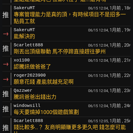
1月前
, 18
SakeruMT
06/15 12:04,
F
推
專案管理能力是真的頂，有時候項目不是招多一
點員工就
1月前
, 19
SakeruMT
06/15 12:04,
F
→
能解決的
1月前
, 20
Scarlett888
06/15 12:04,
F
推
剛丟出頂級聯動 馬不停蹄直接趕往夢州
1月前
, 21
xo1100
06/15 12:04,
F
→
認騰訊做爸爸了
1月前
, 22
roger2623900
06/15 12:04,
F
→
願意花錢 產能就越充足啊
1月前
, 23
Qazzwer
06/15 12:04,
F
推
騰訊爸爸出錢出力
1月前
, 24
windowsill
06/15 12:04,
F
推
每天要燒掉1000個遊戲策劃
1月前
, 25
Scarlett888
06/15 12:05,
F
推
錢比較多..？ 友商明顯賺更多更久吧 錢怎麼可能