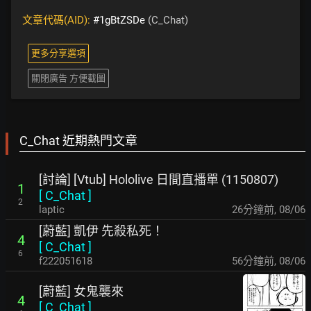
文章代碼(AID):
#1gBtZSDe
(C_Chat)
更多分享選項
關閉廣告 方便截圖
C_Chat 近期熱門文章
[討論] [Vtub] Hololive 日間直播單 (1150807)
1
[
C_Chat
]
2
laptic
26分鐘前
,
08/06
[蔚藍] 凱伊 先殺私死！
4
[
C_Chat
]
6
f222051618
56分鐘前
,
08/06
[蔚藍] 女鬼襲來
4
[
C_Chat
]