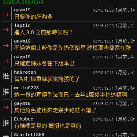
6028.A.368.html
1月前
, 1
gaym19
06/15 12:00,
F
→
只要你的肝夠多
1月前
, 2
laptic
06/15 12:00,
F
→
進入 3.0 之前那時候呢？
1月前
, 3
gaym19
06/15 12:01,
F
→
不過這個比較像是先扔個衛星 建模那些都還在雕
1月前
, 4
gaym19
06/15 12:01,
F
→
只確定姊妹會在下版本出
1月前
, 5
hasroten
06/15 12:01,
F
推
當初打掉重練就蠻誇張的了
1月前
, 6
weilu0228
06/15 12:01,
F
推
這一貫的宣傳手法而已，去年2版後半也這樣啊
1月前
, 7
gaym19
06/15 12:01,
F
→
其他角色能出來走幾步路就不錯了
1月前
, 8
Echobee
06/15 12:01,
F
推
有棟樓是真的 擴招也是真的
1月前
, 9
Scarlett888
06/15 12:02,
F