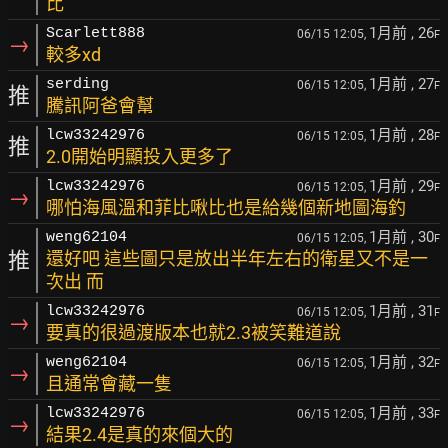
比
1月前
, 26
Scarlett888
06/15 12:05,
F
→
較多xd
1月前
, 27
serding
06/15 12:05,
F
推
騰訊阿爸會幫
1月前
, 28
lcw33242976
06/15 12:05,
F
推
2.0開始明顯投入更多了
1月前
, 29
lcw33242976
06/15 12:05,
F
→
哪怕海風溫和菲比啾比也是給幾個新地圖海釣
1月前
, 30
weng62104
06/15 12:05,
F
推
還好吧 這些圖只是放出半年左右的衛星又不是一
次出 而
1月前
, 31
lcw33242976
06/15 12:05,
F
→
要真的很過渡版本也就2.3被笑難道說
1月前
, 32
weng62104
06/15 12:05,
F
→
且通常會藏一隻
1月前
, 33
lcw33242976
06/15 12:05,
F
→
結果2.4是真的來個大的