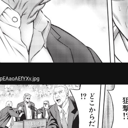
vpEAaoAEfYXv.jpg