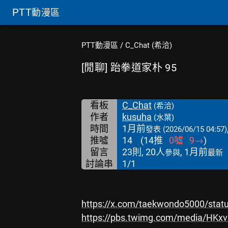
PTT
動漫區
PTT動漫區
/
C_Chat (希洽)
[閒聊] 跆拳道家朴 95
看板
C_Chat
(希洽)
作者
kusuha
(水葉)
時間
1月前
發表
(2026/06/15 04:57)
推噓
14
(
14
推
0
噓
9
→
)
留言
23則, 20人
, 1月前
參與
最新
討論串
1/1
https://x.com/taekwondo5000/sta
https://pbs.twimg.com/media/HK