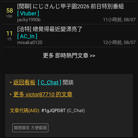
[閒聊] にじさんじ甲子園2026 前日特別番組
58
[
Vtuber
]
106
jacky1990b
11小時前
,
08/07
[洽特] 總覺得最近變漂亮了
11
[
AC_In
]
15
misaka0120
12小時前
,
08/07
更多 即時熱門文章 >>
‣
返回看板
[
C_Chat
]
閒談
‣
更多 victor87710 的文章
文章代碼(AID):
#1gJQPD8T
(C_Chat)
關閉廣告 方便截圖