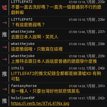
1月前
, 235
LITTLEFAT2
07/08 13:18,
F
噓
不要一直去洗好嗎？一直洗一個普通到不行的遊
戲幹嘛
1月前
, 236
LITTLEFAT2
07/08 13:18,
F
→
？有這麼脆弱嗎？
1月前
, 237
whatthejoke
07/08 13:46,
F
推
去跟日本人說啊，笑死人
1月前
, 238
whatthejoke
07/08 13:46,
F
→
這麼脆弱哦，只敢窩在這裡
1月前
, 239
whatthejoke
07/08 13:48,
F
→
上推特去跟日本人說這麼普通的遊戲發什麼推
1月前
, 240
ithil1
07/08 13:52,
F
推
LITTLEFAT2的推文紀錄全都都是崩潰噓XD 有夠
可黏
1月前
, 241
fantasyhorse
07/08 14:28,
F
→
有一種人，只要台灣好他就悲憤莫名
1月前
, 242
hololive45P
07/08 14:37,
F
推
https://i.verb.tw/XTvL41Nx.jpg