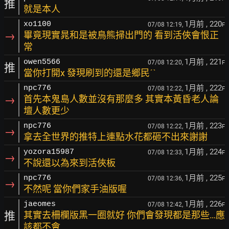
推
就是本人
1月前
, 220
xo1100
07/08 12:19,
F
→
畢竟現實晁和是被鳥熊掃出門的 看到活俠會恨正
常
1月前
, 221
owen5566
07/08 12:20,
F
推
當你打開x 發現刷到的還是鄉民ˊˋ
1月前
, 222
npc776
07/08 12:22,
F
→
首先本鬼島人數並沒有那麼多 其實本黃昏老人論
壇人數更少
1月前
, 223
npc776
07/08 12:22,
F
→
拿去全世界的推特上連點水花都砸不出來謝謝
1月前
, 224
yozora15987
07/08 12:33,
F
→
不說還以為來到活俠板
1月前
, 225
npc776
07/08 12:36,
F
→
不然呢 當你們家手油版喔
1月前
, 226
jaeomes
07/08 12:42,
F
推
其實去柵欄版黑一圈就好 你們會發現都是那些…應
該都不會