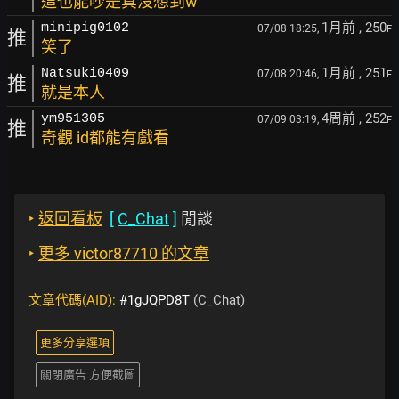
這也能吵是真沒想到w
1月前
, 250
minipig0102
07/08 18:25,
F
推
笑了
1月前
, 251
Natsuki0409
07/08 20:46,
F
推
就是本人
4周前
, 252
ym951305
07/09 03:19,
F
推
奇觀 id都能有戲看
‣
返回看板
[
C_Chat
]
閒談
‣
更多 victor87710 的文章
文章代碼(AID):
#1gJQPD8T
(C_Chat)
更多分享選項
關閉廣告 方便截圖