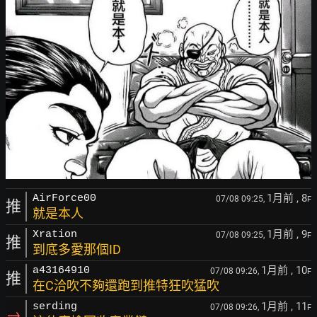
1月前
, 8
AirForce00
07/08 09:25,
F
推
就是本人
1月前
, 9
Xration
07/08 09:25,
F
推
到底多愛那個ID
1月前
, 10
a43164910
07/08 09:26,
F
推
在C洽吹不夠還跑到推特狂吹猛吹
1月前
, 11
serding
07/08 09:26,
F
→