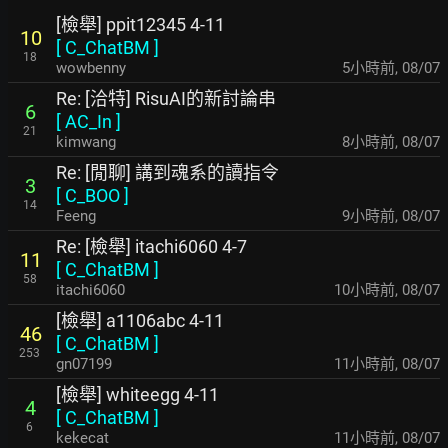
[檢舉] ppit12345 4-11
10
[
C_ChatBM
]
18
wowbenny
5小時前
,
08/07
Re: [洽特] RisuAI的新討論串
6
[
AC_In
]
21
kimwang
8小時前
,
08/07
Re: [閒聊] 講到魂系的讀指令
3
[
C_BOO
]
14
Feeng
9小時前
,
08/07
Re: [檢舉] itachi6060 4-7
11
[
C_ChatBM
]
58
itachi6060
10小時前
,
08/07
[檢舉] a1106abc 4-11
46
[
C_ChatBM
]
253
gn07199
11小時前
,
08/07
[檢舉] whiteegg 4-11
4
[
C_ChatBM
]
6
kekecat
11小時前
,
08/07