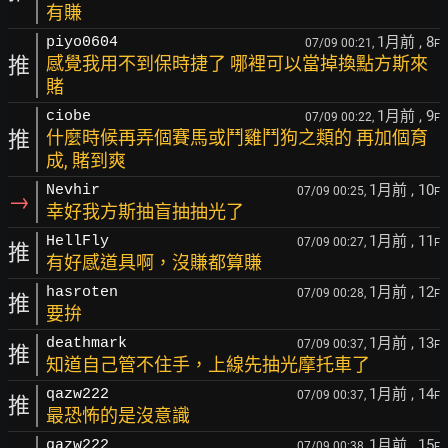
有賺
1月前
, 8
piyo0604
07/09 00:21,
F
推
感覺我用不到保時捷了 哪裡可以當掉換點方斯來
賭
1月前
, 9
ciobe
07/09 00:22,
F
推
什麼時候再弄個賽馬或鬥雞鬥狗之類的 再加個育
成, 賭到爽
1月前
, 10
Nevhir
07/09 00:25,
F
→
幸好我方斯抽盲抽抽光了
1月前
, 11
HellFly
07/09 00:27,
F
推
有好感道具啊，沒賺都算賺
1月前
, 12
hasroten
07/09 00:28,
F
推
要拚
1月前
, 13
deathmark
07/09 00:37,
F
推
知道自己管不住手，上線先抽光摩托車了
1月前
, 14
qazw222
07/09 00:37,
F
推
最恐怖的是沒意識
1月前
, 15
qazw222
07/09 00:38,
F