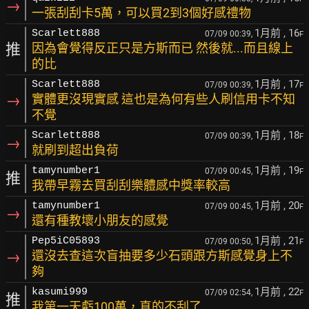
→
一張刮刮卡5萬，可以買2到3個好感禮物
1月前
, 16
Scarlett888
07/09 00:39,
F
推
因為會覺得反正只是方斯而已 然後就...而且線上
的比
1月前
, 17
Scarlett888
07/09 00:39,
F
→
實體更沒現實感 這也是為何有些人刷信用卡不知
不覺
1月前
, 18
Scarlett888
07/09 00:39,
F
→
就刷到超出負荷
1月前
, 19
tamynumber1
07/09 00:45,
F
推
我帶早霧去買刮刮樂體感中獎率較高
1月前
, 20
tamynumber1
07/09 00:45,
F
→
還有種教壞小朋友的感覺
1月前
, 21
Pep5iC05893
07/09 00:50,
F
→
還沒去查這次盲抽要多少石頭跟方斯感覺身上不
夠
1月前
, 22
kasumi999
07/09 02:54,
F
推
我第一天虧100萬，真的不刮了