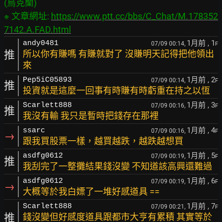
(烏克蘭)

※ 文章網址: 
https://www.ptt.cc/bbs/C_Chat/M.178352
7142.A.FAD.html
1月前
, 1
andy0481
07/09 00:14,
F
推
所以你有賺嗎 有賺就對了 沒賺明天記得把他領出
來
1月前
, 2
Pep5iC05893
07/09 00:14,
F
推
投資就是這麼一回事有時賺有時虧重在持之以恆
1月前
, 3
Scarlett888
07/09 00:16,
F
推
我沒有輸 我只是暫時把錢存在那裡
1月前
, 4
ssarc
07/09 00:16,
F
→
跟我買股票一樣，越買越跌，越跌越想買
1月前
, 5
asdfg0612
07/09 00:19,
F
推
我刮完了一整攤結果錢沒變 不知道該高興還難過
1月前
, 6
asdfg0612
07/09 00:19,
F
→
大概等於我白嫖了一堆好感道具 ==
1月前
, 7
Scarlett888
07/09 00:21,
F
推
錢沒變但好感度道具跟都市大亨有累積 其實等於