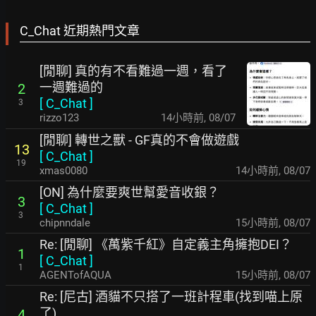
C_Chat 近期熱門文章
[閒聊] 真的有不看難過一週，看了
一週難過的
2
[
C_Chat
]
3
rizzo123
14小時前
,
08/07
[閒聊] 轉世之獸 - GF真的不會做遊戲
13
[
C_Chat
]
19
xmas0080
14小時前
,
08/07
[ON] 為什麼要爽世幫愛音收銀？
3
[
C_Chat
]
3
chipnndale
15小時前
,
08/07
Re: [閒聊] 《萬紫千紅》自定義主角擁抱DEI？
1
[
C_Chat
]
1
AGENTofAQUA
15小時前
,
08/07
Re: [尼古] 酒貓不只搭了一班計程車(找到喵上原
了)
4