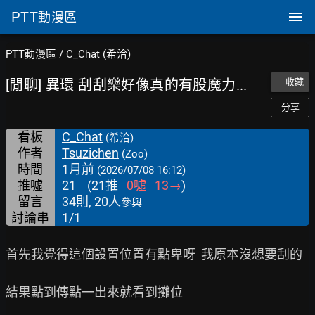
PTT
動漫區
PTT動漫區
/
C_Chat (希洽)
[閒聊] 異環 刮刮樂好像真的有股魔力...
＋收藏
分享
看板
C_Chat
(希洽)
作者
Tsuzichen
(Zoo)
時間
1月前
(2026/07/08 16:12)
推噓
21
(
21
推
0
噓
13
→
)
留言
34則, 20人
參與
討論串
1/1
首先我覺得這個設置位置有點卑呀  我原本沒想要刮的

結果點到傳點一出來就看到攤位
