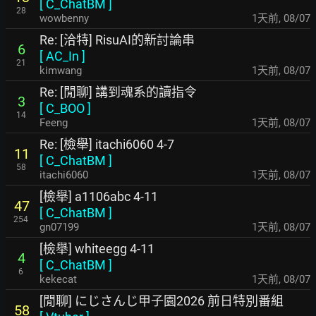
[
C_ChatBM
]
28
wowbenny
1天前
,
08/07
Re: [洽特] RisuAI的新討論串
6
[
AC_In
]
21
kimwang
1天前
,
08/07
Re: [閒聊] 講到魂系的讀指令
3
[
C_BOO
]
14
Feeng
1天前
,
08/07
Re: [檢舉] itachi6060 4-7
11
[
C_ChatBM
]
58
itachi6060
1天前
,
08/07
[檢舉] a1106abc 4-11
47
[
C_ChatBM
]
254
gn07199
1天前
,
08/07
[檢舉] whiteegg 4-11
4
[
C_ChatBM
]
6
kekecat
1天前
,
08/07
[閒聊] にじさんじ甲子園2026 前日特別番組
58