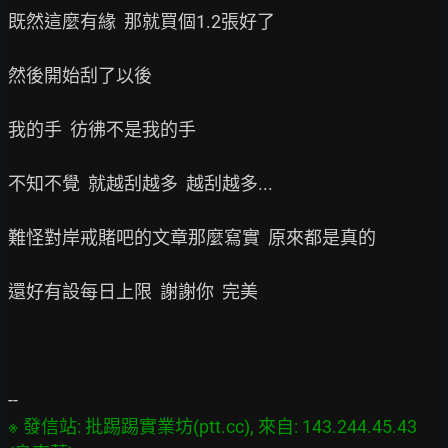
既然這麼有緣  那就買個1.2張好了

然後開始刮了以後

我的手  彷彿不是我的手

不知不覺  就越刮越多  越刮越多...

難怪對岸戒賭吧的文章那麼寫實  原來都是真的

還好有設每日上限  謝謝你  完美

※ 發信站: 批踢踢實業坊(ptt.cc), 來自: 143.244.45.43 