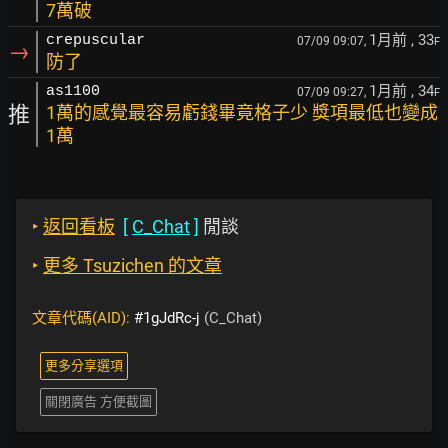
7萬破
1月前
, 33
crepuscular
07/09 09:07,
F
→
防了
1月前
, 34
as1100
07/09 09:27,
F
推
1萬的感覺最容易虧錢畢竟格子少 獎項最低也變成
1萬
‣
返回看板
[
C_Chat
]
閒談
‣
更多 Tsuzichen 的文章
文章代碼(AID):
#1gJdRc-j
(C_Chat)
更多分享選項
關閉廣告 方便截圖