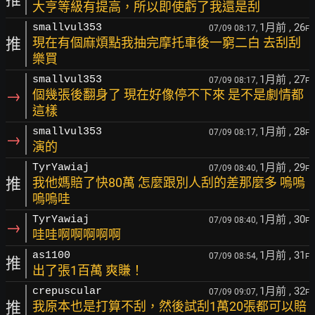
大亨等級有提高，所以即使虧了我還是刮
1月前
, 26
smallvul353
07/09 08:17,
F
推
現在有個麻煩點我抽完摩托車後一窮二白 去刮刮
樂買
1月前
, 27
smallvul353
07/09 08:17,
F
→
個幾張後翻身了 現在好像停不下來 是不是劇情都
這樣
1月前
, 28
smallvul353
07/09 08:17,
F
→
演的
1月前
, 29
TyrYawiaj
07/09 08:40,
F
推
我他媽賠了快80萬 怎麼跟別人刮的差那麼多 嗚嗚
嗚嗚哇
1月前
, 30
TyrYawiaj
07/09 08:40,
F
→
哇哇啊啊啊啊啊
1月前
, 31
as1100
07/09 08:54,
F
推
出了張1百萬 爽賺！
1月前
, 32
crepuscular
07/09 09:07,
F
推
我原本也是打算不刮，然後試刮1萬20張都可以賠