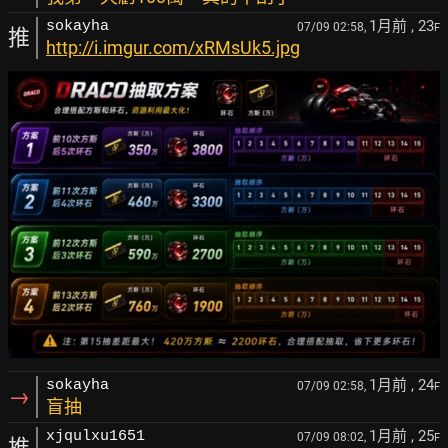
1月前
, 23
sokayha
07/09 02:58,
F
推
http://i.imgur.com/xRMsUk5.jpg
1月前
, 24
sokayha
07/09 02:58,
F
→
盲抽
1月前
, 25
xjqulxu1651
07/09 08:02,
F
推