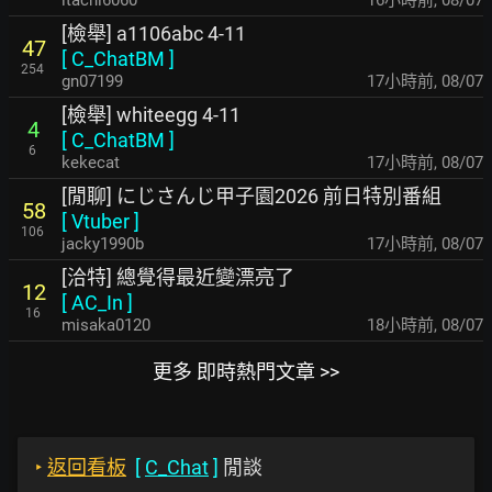
itachi6060
16小時前
,
08/07
[檢舉] a1106abc 4-11
47
[
C_ChatBM
]
254
gn07199
17小時前
,
08/07
[檢舉] whiteegg 4-11
4
[
C_ChatBM
]
6
kekecat
17小時前
,
08/07
[閒聊] にじさんじ甲子園2026 前日特別番組
58
[
Vtuber
]
106
jacky1990b
17小時前
,
08/07
[洽特] 總覺得最近變漂亮了
12
[
AC_In
]
16
misaka0120
18小時前
,
08/07
更多 即時熱門文章 >>
‣
返回看板
[
C_Chat
]
閒談