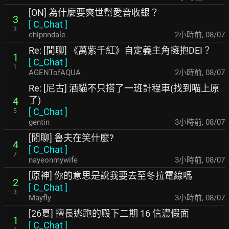
[ON] 為什麼要爽世幫愛音收銀？
3
[
C_Chat
]
3
chipnndale
2小時前
,
08/07
Re: [閒聊] 《萬紫千紅》自定義主角擁抱DEI？
1
[
C_Chat
]
1
AGENTofAQUA
2小時前
,
08/07
Re: [尼古] 酒貓不只搭了一班計程車(找到喵上原
了)
4
[
C_Chat
]
5
gentin
3小時前
,
08/07
[閒聊] 魯夫在笑什麼?
4
[
C_Chat
]
7
nayeonmywife
3小時前
,
08/07
[原神] 你的意思是說我要去至冬拉電線嗎
2
[
C_Chat
]
3
Mayfly
3小時前
,
08/07
[26夏] 擅長逃跑的殿下二期 16 信濃假面
1
[
C_Chat
]