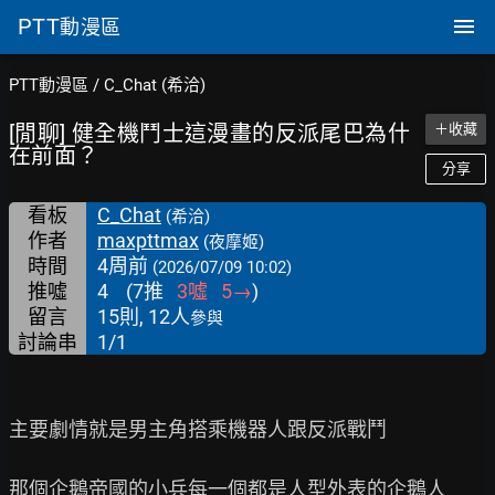
PTT
動漫區
PTT動漫區
/
C_Chat (希洽)
[閒聊] 健全機鬥士這漫畫的反派尾巴為什
＋收藏
在前面？
分享
看板
C_Chat
(希洽)
作者
maxpttmax
(夜摩姬)
時間
4周前
(2026/07/09 10:02)
推噓
4
(
7
推
3
噓
5
→
)
留言
15則, 12人
參與
討論串
1/1
主要劇情就是男主角搭乘機器人跟反派戰鬥

那個企鵝帝國的小兵每一個都是人型外表的企鵝人
