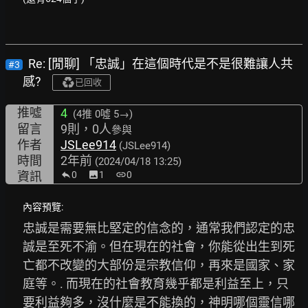
Re: [閒聊] 「忠誠」在這個時代是不是很難讓人共
#3
感?
已回收
推噓
4
(4推
0噓 5→
)
留言
9則，0人
參與
作者
JSLee914
(JSLee914)
時間
2年前
(2024/04/18 13:25)
資訊
0
image
1
link
0
內容預覽:
忠誠是需要無比堅定的信念的，通常我們認定的忠
誠是至死不渝。但在現在的社會，你能從出生到死
亡都不改變的大部份是宗教信仰，再來是國家、家
庭等。. 而現在的社會教育幾乎都是利益至上，只
要利益夠多，沒什麼是不能換的，神明哪個靈信哪