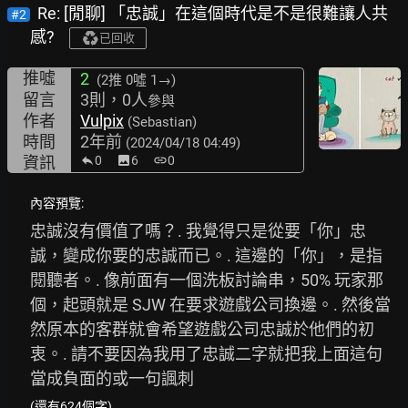
Re: [閒聊] 「忠誠」在這個時代是不是很難讓人共
#2
感?
已回收
推噓
2
(2推
0噓 1→
)
留言
3則，0人
參與
作者
Vulpix
(Sebastian)
時間
2年前
(2024/04/18 04:49)
資訊
0
image
6
link
0
內容預覽:
忠誠沒有價值了嗎？. 我覺得只是從要「你」忠
誠，變成你要的忠誠而已。. 這邊的「你」，是指
閱聽者。. 像前面有一個洗板討論串，50% 玩家那
個，起頭就是 SJW 在要求遊戲公司換邊。. 然後當
然原本的客群就會希望遊戲公司忠誠於他們的初
衷。. 請不要因為我用了忠誠二字就把我上面這句
當成負面的或一句諷刺
(還有624個字)