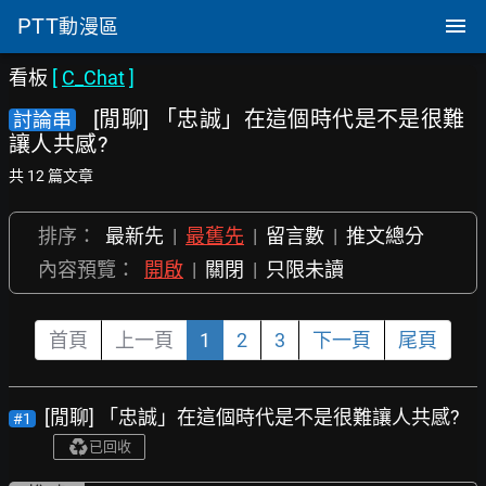
PTT
動漫區
看板
[
C_Chat
]
[閒聊] 「忠誠」在這個時代是不是很難
討論串
讓人共感?
共 12 篇文章
排序：
最新先
|
最舊先
|
留言數
|
推文總分
內容預覽：
開啟
|
關閉
|
只限未讀
首頁
上一頁
1
2
3
下一頁
尾頁
[閒聊] 「忠誠」在這個時代是不是很難讓人共感?
#1
已回收