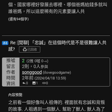
個、國家哪裡好發展去哪裡、哪個爸媽給錢多就叫
誰爸媽，所以這麼稀有的元素要讓人共
(還有94個字)
Re: [閒聊] 「忠誠」在這個時代是不是很難讓人共
#4
感?
已回收
推噓
2
(2推
0噓 0→
)
留言
2則，0人
參與
作者
songgood
(ilovegoodgame)
時間
2年前
(2024/04/18 13:59)
資訊
0
image
1
link
0
內容預覽:
之前看一個好像叫人祖傳的. 裡面就有忠誠和背叛
的故事. 人祖遇到一個獸人. 幫助了獸人. 獸人為了