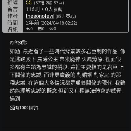
推噓
55
(57推
2噓 57→
)
留言
116則，0人
參與
作者
thesonofevil
(四非亞心)
時間
2年前
(2024/04/18 02:22)
資訊
0
image
0
link
0
內容預覽:
如題. 最近看了一些時代背景較多君臣制的作品. 像
是逃跑殿下 晨曦公主 奈米魔神 火鳳燎原. 裡面很
多都有主題為忠誠的橋段. 這裡主要指的是君臣 上
下關係的忠誠. 而非更廣義的 對婚姻 對家庭 的那
種忠誠. 在這個大多情況都是雇傭關係的現代. 我雖
然能理解忠誠的概念 但卻又有種無法體會的感覺. 
遇到
(還有1009個字)