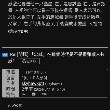
感激他要送他一只蠱蟲. 左手是忠誠蠱. 右手是背叛
蠱. 人祖說他可以看一下後在選嗎. 獸人表示可以. 
於是人祖拿了. 左手的忠誠蠱 到手後變成背叛蠱. 
又拿了. 右手的背叛蠱 到手後變成忠誠蠱. 人祖問
(還有63個字)
Re: [閒聊] 「忠誠」在這個時代是不是很難讓人共
#5
感?
已回收
推噓
1
(1推
0噓 0→
)
留言
1則，0人
參與
作者
skyhawkptt
(skyhawk)
時間
2年前
(2024/04/18 15:40)
資訊
0
image
0
link
6
內容預覽: