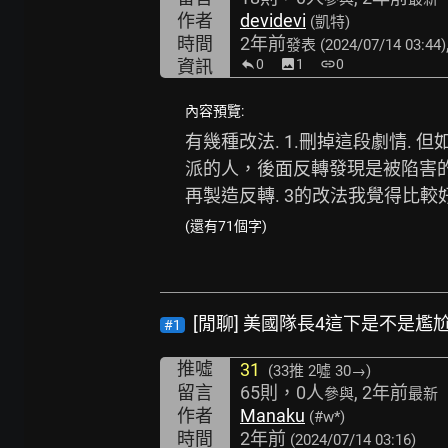
作者
devidevi
(凱特)
時間
2年前
發表
(2024/07/14 03:44)
資訊
0
image
1
link
0
內容預覽:
有幾種改法. 1.刪掉這段劇情. 
派的人，後面反轉發現是被陷害的
再製造反轉. 3的改法我覺得比較
(還有71個字)
[閒聊] 美國隊長4這下是不是尷
#1
推噓
31
(33推
2噓 30→
)
留言
65則，0人
, 2年前
參與
最新
作者
Manaku
(#w*)
時間
2年前
(2024/07/14 03:16)