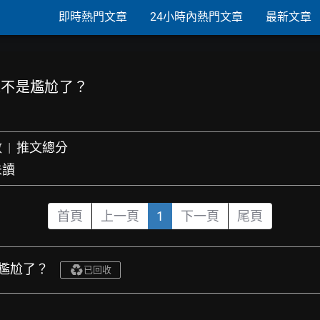
即時熱門文章
24小時內熱門文章
最新文章
下是不是尷尬了？
數
|
推文總分
未讀
首頁
上一頁
1
下一頁
尾頁
是尷尬了？
已回收