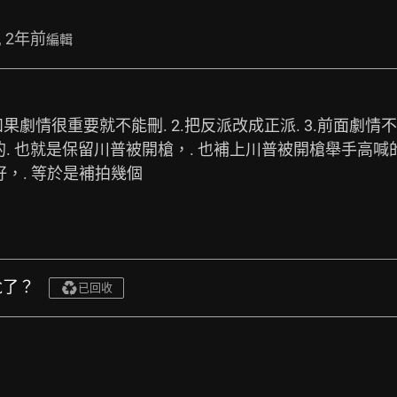
, 2年前
編輯
但如果劇情很重要就不能刪. 2.把反派改成正派. 3.前面劇
. 也就是保留川普被開槍，. 也補上川普被開槍舉手高喊
好，. 等於是補拍幾個
尬了？
已回收