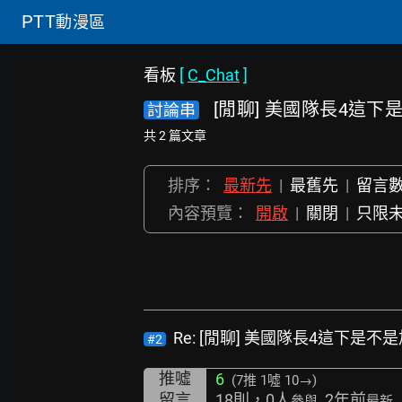
PTT
動漫區
看板
[
C_Chat
]
[閒聊] 美國隊長4這
討論串
共 2 篇文章
排序：
最新先
|
最舊先
|
留言
內容預覽：
開啟
|
關閉
|
只限
Re: [閒聊] 美國隊長4這下是不
#2
推噓
6
(7推
1噓 10→
)
留言
18則，0人
, 2年前
參與
最新