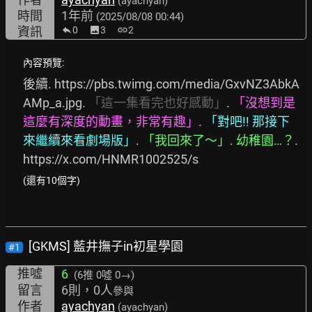
(ayachyan)
時間
1年前
(2025/08/08 00:44)
資訊
0
image
3
link
2
內容預覽:
後續. 
https://pbs.twimg.com/media/GxvNZ3AbkA
AMp_a.jpg.
「這一集看完也好感動」
. 
「沒想到是
這麼有深度的動畫，非常有趣」
. 
「對吧!!
那接下
來繼續來看劇場版」
. 
「我回來了～」
. 
幼稚園…？
. 
https://x.com/HNMR1002525/s
(還有10個字)
[GKMS] 藍井撫子in初星學園
#1
推噓
6
(6推
0噓 0→
)
留言
6則，0人
參與
作者
ayachyan
(ayachyan)