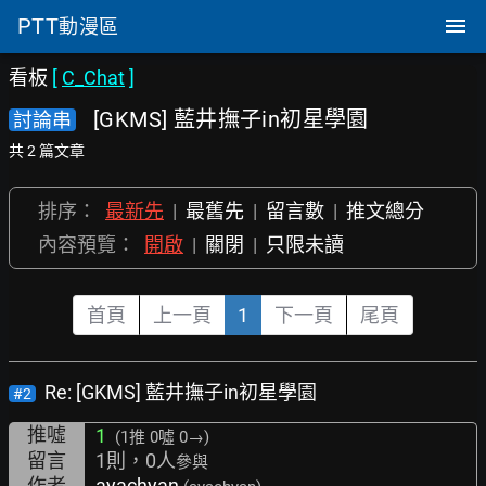
PTT
動漫區
看板
[
C_Chat
]
[GKMS] 藍井撫子in初星學園
討論串
共 2 篇文章
排序：
最新先
|
最舊先
|
留言數
|
推文總分
內容預覽：
開啟
|
關閉
|
只限未讀
首頁
上一頁
1
下一頁
尾頁
Re: [GKMS] 藍井撫子in初星學園
#2
推噓
1
(1推
0噓 0→
)
留言
1則，0人
參與
作者
ayachyan