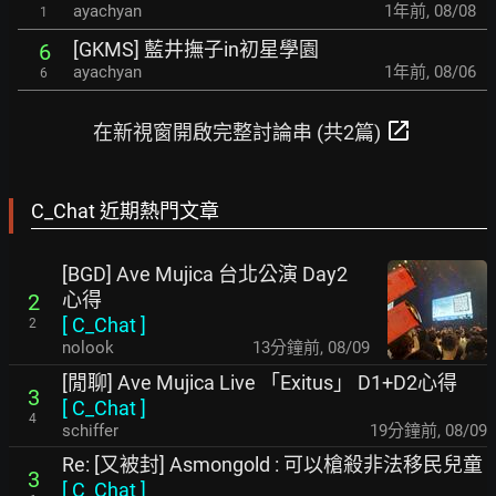
ayachyan
1年前
,
08/08
1
[GKMS] 藍井撫子in初星學園
6
ayachyan
1年前
,
08/06
6
open_in_new
在新視窗開啟完整討論串 (共2篇)
C_Chat 近期熱門文章
[BGD] Ave Mujica 台北公演 Day2
心得
2
[
C_Chat
]
2
nolook
14分鐘前
,
08/09
[閒聊] Ave Mujica Live 「Exitus」 D1+D2心得
3
[
C_Chat
]
4
schiffer
19分鐘前
,
08/09
Re: [又被封] Asmongold : 可以槍殺非法移民兒童
3
[
C_Chat
]