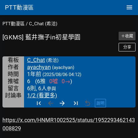
PTT
動漫區
PTT動漫區
/
C_Chat (希洽)
[GKMS] 藍井撫子in初星學園
＋收藏
分享
看板
C_Chat
(希洽)
作者
ayachyan
(ayachyan)
時間
1年前
(2025/08/06 04:12)
推噓
6
(
6
推
0
噓
0
→
)
留言
6則, 6人
參與
討論串
1/2 (看更多)
說明
https://x.com/HNMR1002525/status/1952293462143
008829