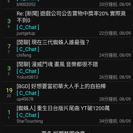
6
b9002052
21分鐘前
,
08/09
Re: [新聞] 遊戲公司公告寶物中獎率20% 實際竟
不到0
3
[
C_Chat
]
9
justgetup
22分鐘前
,
08/09
[閒聊] 現在三代蜘蛛人誰最強？
7
[
C_Chat
]
7
chifeng
24分鐘前
,
08/09
[閒聊] 漫威鬥魂 畫風 音樂都很不錯
3
[
C_Chat
]
3
Yokot0813
27分鐘前
,
08/09
[BGD] 好想要當初華大人手上的自拍棒
19
[
C_Chat
]
20
up45678
28分鐘前
,
08/09
[蜘蛛人] 重生日台版片尾曲 YT破1200萬
1
[
C_Chat
]
1
StarTouching
35分鐘前
,
08/09