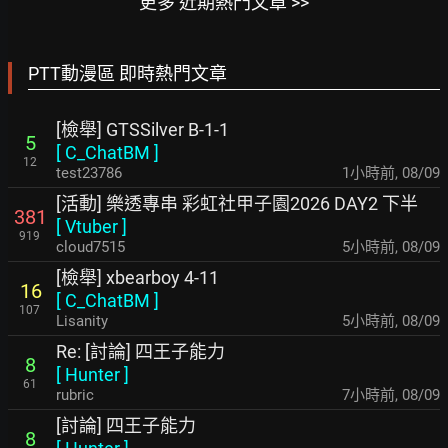
更多 近期熱門文章 >>
PTT動漫區 即時熱門文章
[檢舉] GTSSilver B-1-1
5
[
C_ChatBM
]
12
test23786
1小時前
,
08/09
[活動] 樂透專串 彩虹社甲子園2026 DAY2 下半
381
[
Vtuber
]
919
cloud7515
5小時前
,
08/09
[檢舉] xbearboy 4-11
16
[
C_ChatBM
]
107
Lisanity
5小時前
,
08/09
Re: [討論] 四王子能力
8
[
Hunter
]
61
rubric
7小時前
,
08/09
[討論] 四王子能力
8