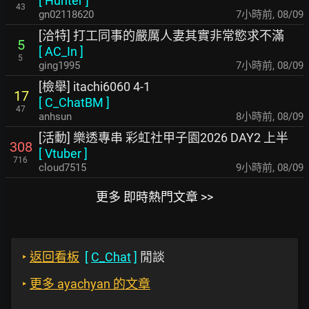
[
Hunter
]
43
gn02118620
7小時前
,
08/09
[洽特] 打工同事的嚴厲人妻其實非常慾求不滿
5
[
AC_In
]
5
ging1995
7小時前
,
08/09
[檢舉] itachi6060 4-1
17
[
C_ChatBM
]
47
anhsun
8小時前
,
08/09
[活動] 樂透專串 彩虹社甲子園2026 DAY2 上半
308
[
Vtuber
]
716
cloud7515
9小時前
,
08/09
更多 即時熱門文章 >>
‣
返回看板
[
C_Chat
]
閒談
‣
更多 ayachyan 的文章