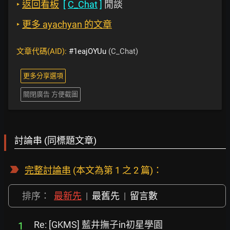
‣
返回看板
[
C_Chat
]
閒談
‣
更多 ayachyan 的文章
文章代碼(AID):
#1eajOYUu
(C_Chat)
更多分享選項
關閉廣告 方便截圖
討論串 (同標題文章)
完整討論串
(本文為第 1 之 2 篇)：
排序：
最新先
|
最舊先
|
留言數
Re: [GKMS] 藍井撫子in初星學園
1