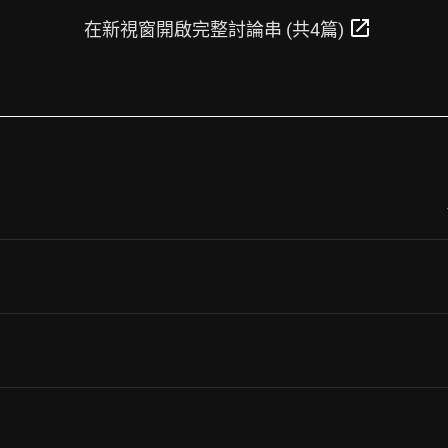
open_in_new
在新視窗開啟完整討論串 (共4篇)