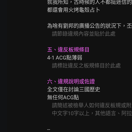
就我所知，古時候的人不都挺迷信的
都還會用火烤龜殼占卜

為啥有劉邦的廣播公告的狀況下，丕
請節錄違規內容並貼於此處
五、違反板規條目
4-1 ACG點薄弱

請標註違反之板規條目於此處
六、違規說明或佐證
全文僅在討論三國歷史

無任何ACG點

請簡述被檢舉人如何違反板規或附
中文字10字以上，其他語言、阿