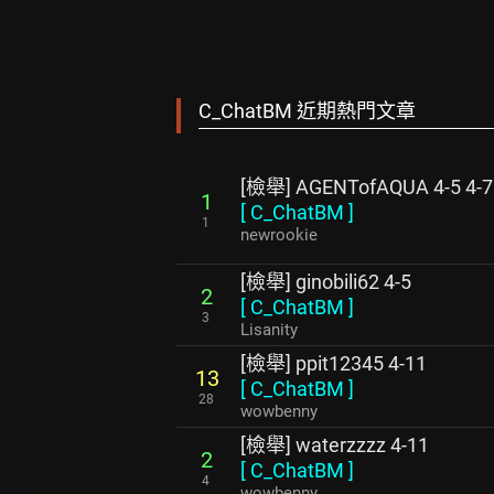
C_ChatBM 近期熱門文章
[檢舉] AGENTofAQUA 4-5 4-7
1
[
C_ChatBM
]
1
newrookie
[檢舉] ginobili62 4-5
2
[
C_ChatBM
]
3
Lisanity
[檢舉] ppit12345 4-11
13
[
C_ChatBM
]
28
wowbenny
[檢舉] waterzzzz 4-11
2
[
C_ChatBM
]
4
wowbenny