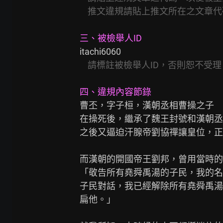
推文違規請貼上推文所在之文章代
三、被檢舉人ID
itachi6060

請標註被檢舉人ID，否則恕不受理
四、違規內容節錄
曹丕，字子桓，漢朝丞相曹操之子

在操死後，繼承了魏王封號和漢朝丞
之後又逼迫汗腺帝劉協禪讓皇位，正
而漢朝的開國帝王劉邦，曾用當時的
「敬告所有堯舜禹湯的子民，我的名
子民對話，我已經解除所有堯舜禹湯
扁他。」
