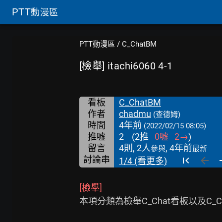
PTT
動漫區
PTT動漫區
/
C_ChatBM
[檢舉] itachi6060 4-1
看板
C_ChatBM
作者
chadmu
(查德姆)
時間
4年前
(2022/02/15 08:05)
推噓
2
(
2
推
0
噓
2
→
)
留言
4則, 2人
, 4年前
參與
最新
討論串
1/4 (看更多)
[檢舉]
本項分類為檢舉C_Chat看板以及C_C