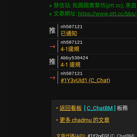
※ 發信站: 批踢踢實業坊(ptt.cc), 來自: 2
※ 文章網址: 
https://www.ptt.cc/bb
nh507121
推
已通知
nh507121
→
4-1違規
Abby530424
推
4-1 違規
nh507121
→
#1Y3vUId1 (C_Chat)
‣
返回看板
[
C_ChatBM
]
板務
‣
更多 chadmu 的文章
文章代碼(AID):
#1Y2rxEGf
(C_ChatBM)