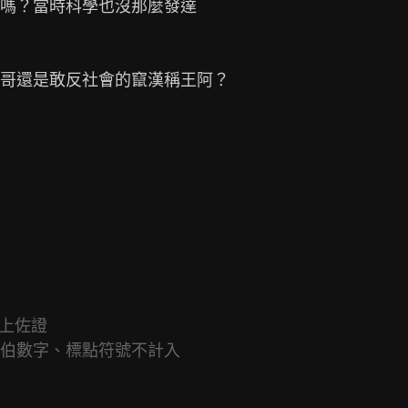
嗎？當時科學也沒那麼發達

哥還是敢反社會的竄漢稱王阿？

上佐證
拉伯數字、標點符號不計入