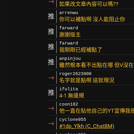
→
如果改文章內容可以嗎??
arrenwu
推
你可以補點啊 沒人能阻止你
farward
推
謝謝版主
farward
推
我剛剛已經補點了
anpinjou
推
雖然根本看不出點在哪 但V沒
roger2623900
→
名字就是點啊 這就現況
ifulita
推
4-1 無違規
coon182
→
他一直在貼他自己的YT宣傳我很
cyclone055
→
#1dp_Ylkh (C_ChatBM)