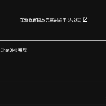
open_in_new
在新視窗開啟完整討論串 (共2篇)
_ChatBM) 審理