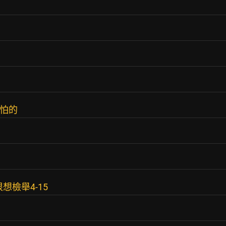
在怕的
想檢舉4-15