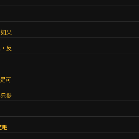
，如果
規，反
還是可
非只提
定吧