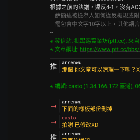
根據之前的決議，違反4-1，沒有ACG
請簡述被檢舉人如何違反板規或附
需包含中文字10字以上，其他語
※ 發信站: 批踢踢實業坊(ptt.cc), 來自: 1
※ 文章網址: 
https://www.ptt.cc/bb
arrenwu
推
那個 你文章可以清理一下嗎？X
arrenwu
→
下面的樣板部份刪掉
casto
→
拍謝 已修改XD
arrenwu
推