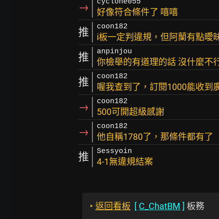
cyclone055
→
好像符合條件了 嘻嘻
coon182
推
i板一定判違規，但阿蘭有點曖
anpinjou
推
你檢舉的有道理的話 沒什麼不
coon182
推
喔我查到了，訂閱1000能收到
coon182
→
500可開超級感謝
coon182
→
他自稱1780了，那條件都有了
Sessyoin
推
4-1無違規結案
‣
返回看板
[
C_ChatBM
]
板務