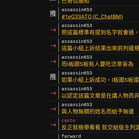
已寄信通知
assassin653
推
#1eG33ATQ (C_ChatBM)
assassin653
→
照這篇標準有提到名字就會過
assassin653
→
這篇小組上訴結果出來前判違
assassin653
→
而I板跟S板有人要吃恣意妄為
assassin653
推
如果小組上訴成功，I板跟S板
assassin653
→
以認定該篇文章是在講人物而
assassin653
→
與人物無關的姓名而給予無違
casto
→
反正就檢舉看看 就交給版主判
farward