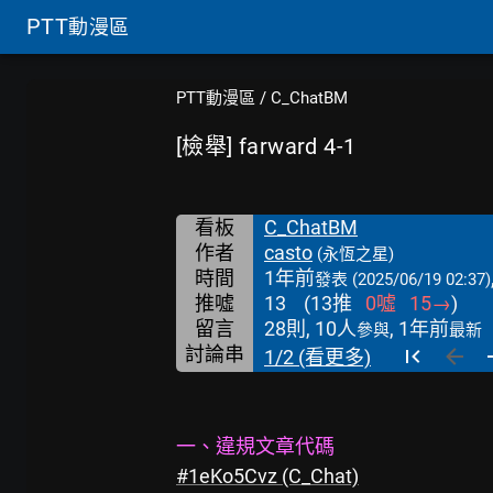
PTT
動漫區
PTT動漫區
/
C_ChatBM
[檢舉] farward 4-1
看板
C_ChatBM
作者
casto
(永恆之星)
時間
1年前
發表
(2025/06/19 02:37)
推噓
13
(
13
推
0
噓
15
→
)
留言
28則, 10人
, 1年前
參與
最新
討論串
1/2 (看更多)
一、違規文章代碼
#1eKo5Cvz (C_Chat)