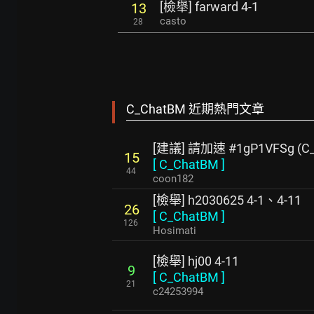
[檢舉] farward 4-1
13
casto
28
C_ChatBM 近期熱門文章
[建議] 請加速 #1gP1VFSg (C
15
[
C_ChatBM
]
44
coon182
[檢舉] h2030625 4-1、4-11
26
[
C_ChatBM
]
126
Hosimati
[檢舉] hj00 4-11
9
[
C_ChatBM
]
21
c24253994