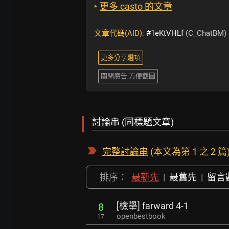
‣
更多 casto 的文章
文章代碼(AID):
#1eKtVHLf
(C_ChatBM)
更多分享選項
關閉廣告 方便截圖
討論串 (同標題文章)
完整討論串
(本文為第 1 之 2 篇
排序：
最新先
|
最舊先
|
留言
[檢舉] farward 4-1
8
openbestbook
17