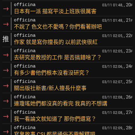
, 20
officina
03/11 01:48,
F
→
日本有一派 描寫平淡上班族很厲害
, 21
officina
03/11 01:48,
F
→
不說了 色文也不愛嗎？你們看著辦吧
, 22
officina
03/11 02:05,
F
推
作家 就是寫你擅長的 以前武俠很紅
, 23
officina
03/11 02:05,
F
→
去研究是教授的工作 是否搞錯啥了？
, 24
officina
03/11 02:06,
F
→
有多少書他們根本沒看沒研究？
, 25
officina
03/11 02:07,
F
→
關出版社新書/新人擅長什麼事
, 26
officina
03/11 02:08,
F
→
連瓊瑤她們都沒真的看完 我真的不想講
, 27
officina
03/11 02:08,
F
→
我一看論文就知道了 那你們還寫？
, 28
officina
03/11 02:09,
F
→
寫鬼故事 CSI 都是通俗不需解釋吧