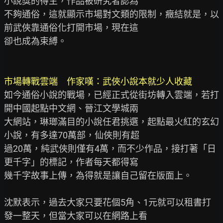
小說獎的得主，作品被研究者認為

不夠通俗，這就顯示市場對文類的限制，癥結就是，以
前武俠靠通俗化打開市場，現在這

卻也成為束縛。

市場轉戰雲端　作家嘆：武俠小說本就少人收藏
如今通俗小說的戰場，已經正式從街坊轉入雲端，若打
開中國起點中文網、晉江文學城兩

大網站，琳瑯滿目的小說任君挑選，起點最火紅的玄幻
小說，有多達70萬部，仙俠則有超

過20萬，純武俠則僅有4萬，而不少作品，接打著「日
更千字」的標記，作者每天都得寫

幾千字故事上傳，為得就是讓自己留在版面上。

沈默表示，過去大家只要花個5角、1元就可以租書打
發一整天，但當大家可以在網路上看
