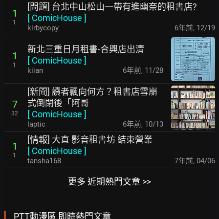
[問題] 台北中山松山一帶有進幽奈的租書店?
1
[
ComicHouse
]
1
kirbycopy
6年前
,
12/19
新北三重日月租書-合興店出清
1
[
ComicHouse
]
1
kiian
6年前
,
11/28
[新聞] 讀者飄向何方？租書店雪崩
式倒閉後「阿哥
7
[
ComicHouse
]
32
laptic
6年前
,
10/13
[情報] 大直 影音租書坊 結束營業
1
[
ComicHouse
]
1
tansha168
7年前
,
04/06
更多 近期熱門文章 >>
PTT動漫區 即時熱門文章