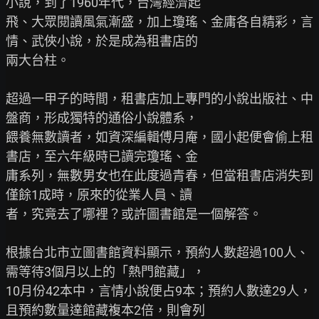
小說，到了1960年代，台灣經濟起

飛、大眾閱讀風氣漸盛，加上瓊瑤、金庸各自精彩，言
情、武俠小說，於是成為租書店的

兩大台柱。

超過一甲子的時間，租書店加上專門的小說出版社、中
盤商，形成獨特的通俗小說體系，

餵養無數讀者，如資深編輯傅月庵，國小起便會偷上租
書店，至六年級時已讀完瓊瑤、金

庸系列，無數男女也在此度過青春，但當租書店消失到
僅餘1成時，原來的從業人員、讀

者，究竟去了哪裡？或許圖書館是一個解答。

根據台北市立圖書館資料顯示，預約人數超過100人、
需等待3個月以上的「熱門館藏」，

10月份42本中，言情小說便占9本；預約人數達29人，
且預約數量達館藏複本2倍，則會列
