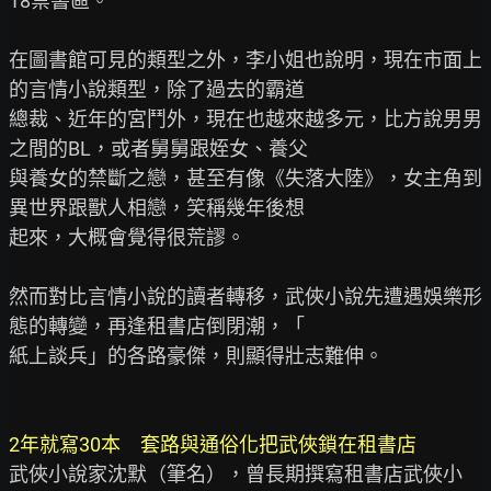
18禁書區。

在圖書館可見的類型之外，李小姐也說明，現在市面上
的言情小說類型，除了過去的霸道

總裁、近年的宮鬥外，現在也越來越多元，比方說男男
之間的BL，或者舅舅跟姪女、養父

與養女的禁斷之戀，甚至有像《失落大陸》，女主角到
異世界跟獸人相戀，笑稱幾年後想

起來，大概會覺得很荒謬。

然而對比言情小說的讀者轉移，武俠小說先遭遇娛樂形
態的轉變，再逢租書店倒閉潮，「

紙上談兵」的各路豪傑，則顯得壯志難伸。

2年就寫30本　套路與通俗化把武俠鎖在租書店
武俠小說家沈默（筆名），曾長期撰寫租書店武俠小