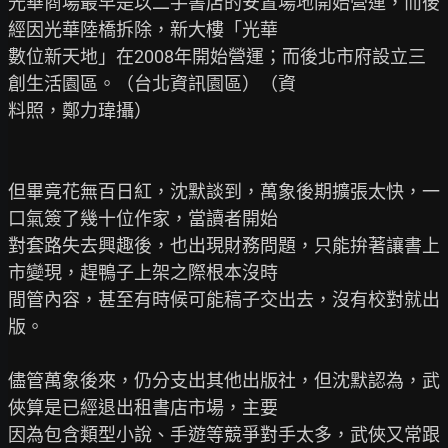
光華商場最早是以二手書店的安置場地開始營運，而後
經因光華陸橋拆除，新大樓「光華

數位新天地」在2008年開始營運；而後北市府設立三
創生活園區。（台北資訊園區）（資

料照，鄭力瑋攝）

但畢竟花無百日紅，沈默談到，萬象後期擴張太快，一
口氣簽了幾十位作家，當讀者開始

對套路失去興趣後，也出現財務問題，只能拚著讓書上
市變現，趕鴨子上架之際根本沒時

間管內容，甚至有時候可能稿子交出去，沒有校對就出
版。

儘管萬象後來，仍分支出其他出版社，但沈默認為，武
俠算是已經退出租書店市場，主要

因為包含類型小說、手遊等競爭對手太多，武俠又常跟