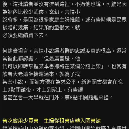
後，這批讀者並沒有流到這裡，不過他也說，可能是因
為館內比較少武俠、玄幻，言情小

說會多，是因為很多家庭主婦推薦，或有些時候是民眾
捐贈前幾集，結果預約量很大，就

必須要繼續買下去。

何建豪坦言，言情小說讀者群的忠誠度真的很高，還常
常彼此都認識，「但最厲害是，他

們可以即時掌握某本書即將在某個分館上架」，也常有
讀者大老遠坐捷運過來，就為了找

某套小說， 而館方現在為求公平，新進圖書都會在晚
上9點閉館後，才上到架上，有些讀

者甚至會一大早就在門外，等8點半開館進來搶。

省吃儉用少買書　主婦從租書店轉入圖書館
經常造訪中山分館的李小姐，從國中開始就墜入言情世