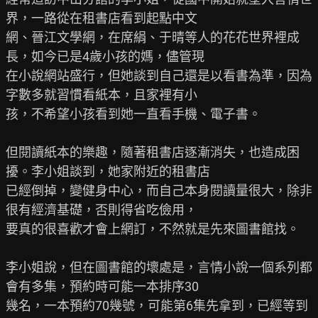
界，一路從在租書店看到起點中文

網、晉江文學網，在席絹、于晴等人的花花世界裡成
長，如今已是4歲小孩的媽，儘管現

在小說網站盛行，但她談到自己還是以看書為準，因為
字數多就習慣看紙本，且家裡有小

孩，不希望小孩看到她一直看手機、電子書。

但閱讀紙本的樂趣，隨著租書店逐漸消失，也造成困
擾。李小姐談到，她家附近的租書店

已經倒掉，變健身中心，而自己本身閱讀量很大，除非
很有經濟基礎，否則得省吃儉用，

要真的很喜歡才會上網訂，不然就是先來圖書館找。

李小姐說，但在圖書館的壞處是，言情小說一個系列都
會有多集，預約時可能一本排序30

幾名，一本預約70幾號，可能第6集先拿到，已經等到