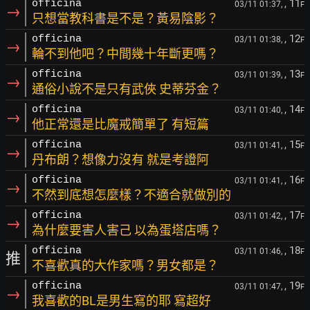
, 11
officina
03/11 01:37,
F
→
只想當教科書是不是？黃易陰影？
, 12
officina
03/11 01:38,
F
→
輪不到他吧？中間幾十年斷更嗎？
, 13
officina
03/11 01:39,
F
→
通俗小說不是只有武俠 史蒂芬金？
, 14
officina
03/11 01:40,
F
→
他正常還是比魔戒簡單了 有短篇
, 15
officina
03/11 01:41,
F
→
丹布朗？想像力沒有 就是考證阿
, 16
officina
03/11 01:41,
F
→
不然到底想怎麼樣？不適合就做別的
, 17
officina
03/11 01:42,
F
→
為什麼要害人害己 以為蛋塔店嗎？
, 18
officina
03/11 01:46,
F
推
不喜歡真的大作家嗎？男女都是？
, 19
officina
03/11 01:47,
F
→
我喜歡的BL是男生寫的耶 寫超好