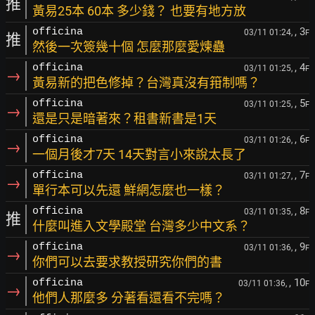
推
黃易25本 60本 多少錢？ 也要有地方放
, 3
officina
03/11 01:24,
F
推
然後一次簽幾十個 怎麼那麼愛煉蠱
, 4
officina
03/11 01:25,
F
→
黃易新的把色修掉？台灣真沒有箝制嗎？
, 5
officina
03/11 01:25,
F
→
還是只是暗著來？租書新書是1天
, 6
officina
03/11 01:26,
F
→
一個月後才7天 14天對言小來說太長了
, 7
officina
03/11 01:27,
F
→
單行本可以先還 鮮網怎麼也一樣？
, 8
officina
03/11 01:35,
F
推
什麼叫進入文學殿堂 台灣多少中文系？
, 9
officina
03/11 01:36,
F
→
你們可以去要求教授研究你們的書
, 10
officina
03/11 01:36,
F
→
他們人那麼多 分著看還看不完嗎？