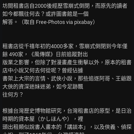
坊間租書店自2000後經歷雪崩式倒閉，而原先的讀者
如今都飄往何去？或許圖書館是一個

解答。（取自 Free-Photos via pixabay）

租書店從千禧年初的4000多家，雪崩式倒閉到今年僅
餘 490家，《風傳媒》日前追蹤對出

版業之影響，但除了對漫畫產生衝擊以外，原本的租書
店中小說又何去何從呢？曾經佔據

書架上大宗的言情、武俠小說，那些追逐阿哥、王爺跟
大俠的資深迷妹迷弟，如今足跡飄

往何方？

根據台灣歷史博物館研究，台灣租書店的原型，是日治
時期的貸本屋（かしほんや），裡

頭出租類似說書人畫本的「講談本」，以及俠義、偵探