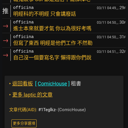
, 29
officina
03/11 04:49,
F
推
明經科的不明經 只會講廢話
, 30
officina
03/11 04:50,
F
→
進士本來就要才氣 你以為很好考嗎
, 31
officina
03/11 04:50,
F
→
但寫了東西 明經是他們工作 不然勒
, 32
officina
03/11 04:51,
F
→
自己沒一個要寫名字 懶得跟你們說
‣
返回看板
[
ComicHouse
]
租書
‣
更多 laptic 的文章
文章代碼(AID):
#1Teglkz-
(ComicHouse)
更多分享選項