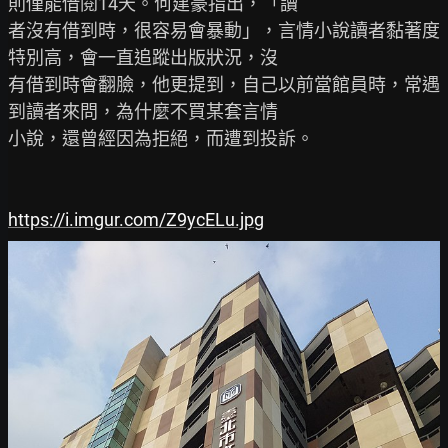
則僅能借閱14天。何建豪指出，「讀

者沒有借到時，很容易會暴動」，言情小說讀者黏著度
特別高，會一直追蹤出版狀況，沒

有借到時會翻臉，他更提到，自己以前當館員時，常遇
到讀者來問，為什麼不買某套言情

小說，還曾經因為拒絕，而遭到投訴。

https://i.imgur.com/Z9ycELu.jpg