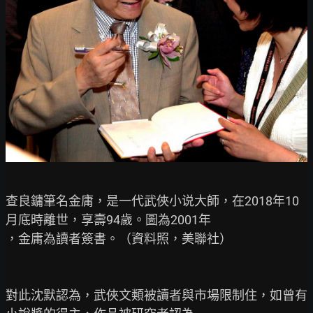
查良鏞筆名金庸，是一代武俠小说大師，在2018年10
月底時離世，享壽94歲。圖為2001年

，金庸為讀者簽書。（資料照，美聯社）

對此沈默認為，武俠文類被讀者與市場限制住，如曾有