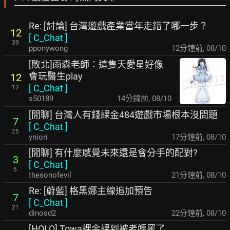
Re: [討論] 台灣遊戲產業當年走錯了哪一步？
12
[
C_Chat
]
39
pponywong
12分鐘前
,
08/10
[敗北]雨森老師：這隻天愛星好像
會玩醫生play
12
[
C_Chat
]
12
s50189
14分鐘前
,
08/10
[閒聊] 台灣人有錢課金484遊戲市場根本沒問題
7
[
C_Chat
]
25
yniori
17分鐘前
,
08/10
[閒聊] 有什麼感覺未來還是會分手的配對?
3
[
C_Chat
]
6
thesonofevil
21分鐘前
,
08/10
Re: [蔚藍] 格黑娜主線追加預告
7
[
C_Chat
]
21
dinosd2
22分鐘前
,
08/10
[HOLO] Towa課金課到被老媽罵了