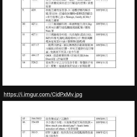
https://i.imgur.com/CidPxMv.jpg