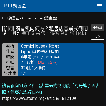
PTT
動漫區
PTT動漫區
/
ComicHouse (漫畫屋)
[新聞] 讀者飄向何方？租書店雪崩式倒閉
＋收藏
後「阿哥
進了圖書館，俠客棄劍歸山林」
分享
看板
ComicHouse
(漫畫屋)
作者
laptic
(靜夜聖林彼岸花)
時間
6年前
(2019/10/13 04:45)
推噓
7
(
7
推
0
噓
25
→
)
留言
32則, 1人
參與
討論串
1/1
讀者飄向何方？租書店雪崩式倒閉後「阿哥進了圖書
館，俠客棄劍歸山林」
https://www.storm.mg/article/1812109