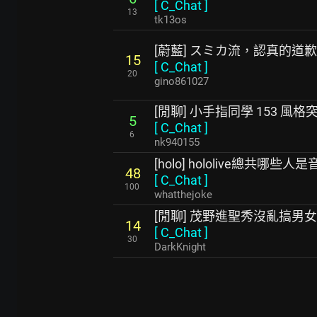
[
C_Chat
]
13
tk13os
[蔚藍] スミカ流，認真的道
15
[
C_Chat
]
20
gino861027
[閒聊] 小手指同學 153 風格
5
[
C_Chat
]
6
nk940155
[holo] hololive總共哪些
48
[
C_Chat
]
100
whatthejoke
[閒聊] 茂野進聖秀沒亂搞男
14
[
C_Chat
]
30
DarkKnight