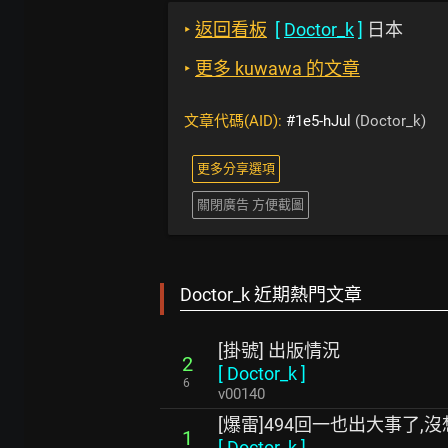
‣
返回看板
[
Doctor_k
]
日本
‣
更多 kuwawa 的文章
文章代碼(AID):
#1e5-hJul
(Doctor_k)
更多分享選項
關閉廣告 方便截圖
Doctor_k 近期熱門文章
[掛號] 出版情況
2
[
Doctor_k
]
6
v00140
[爆雷]494回一也出大事了,
1
[
Doctor_k
]