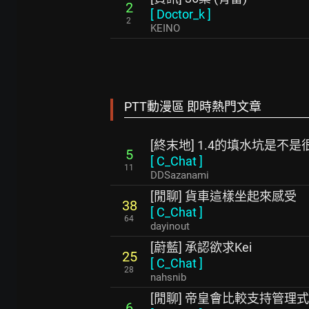
2
[
Doctor_k
]
2
KEINO
PTT動漫區 即時熱門文章
[終末地] 1.4的填水坑是不
5
[
C_Chat
]
11
DDSazanami
[閒聊] 貨車這樣坐起來感受
38
[
C_Chat
]
64
dayinout
[蔚藍] 承認欲求Kei
25
[
C_Chat
]
28
nahsnib
[閒聊] 帝皇會比較支持管理
6