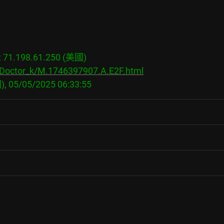
1.198.61.250 (美國)

/Doctor_k/M.1746397907.A.E2F.html