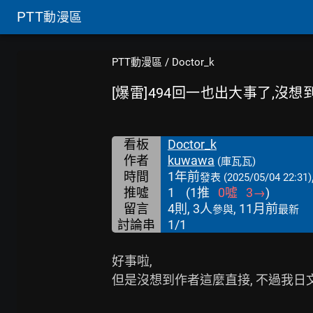
PTT
動漫區
PTT動漫區
/
Doctor_k
[爆雷]494回一也出大事了,沒
看板
Doctor_k
作者
kuwawa
(庫瓦瓦)
時間
1年前
發表
(2025/05/04 22:31)
推噓
1
(
1
推
0
噓
3
→
)
留言
4則, 3人
, 11月前
參與
最新
討論串
1/1
好事啦,

但是沒想到作者這麼直接, 不過我日文