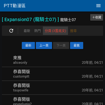
PTT
動漫區
＋收藏
[ Expansion07 (龍騎士07)
]
龍騎士07
最新
熱門
分頁 (3置底文)
搜尋
最新
上一頁
下一頁
最舊
來推
aliceonly
20年前
,
04/21
恭喜開版
customptt
20年前
,
04/21
恭喜開版
tsuyowife
20年前
,
04/21
恭喜開版
eeveelugia2
20年前
,
04/21