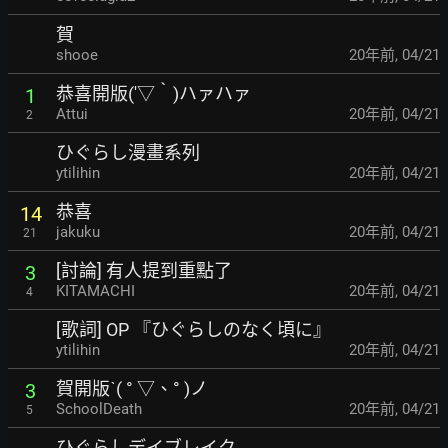
賀
shooe
20年前
,
04/21
恭喜開版(′▽‵)ハァハァ
1
Attui
20年前
,
04/21
2
ひぐらし漫畫系列
ytilihin
20年前
,
04/21
恭喜
14
jakuku
20年前
,
04/21
21
[討論] 有人提到重點了
3
KITAMACHI
20年前
,
04/21
4
[歌詞] OP 『ひぐらしのなく頃に』
ytilihin
20年前
,
04/21
賀開版ˋ( ° ▽、° )ノ
3
SchoolDeath
20年前
,
04/21
5
ひぐらしデイブレイク