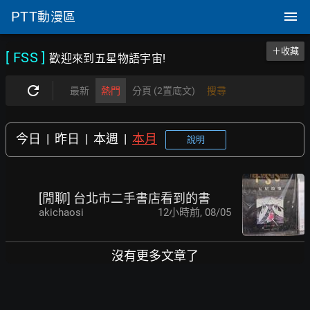
PTT
動漫區
＋收藏
[ FSS
]
歡迎來到五星物語宇宙!
最新
熱門
分頁 (2置底文)
搜尋
今日
|
昨日
|
本週
|
本月
說明
[閒聊] 台北市二手書店看到的書
akichaosi
12小時前
,
08/05
沒有更多文章了