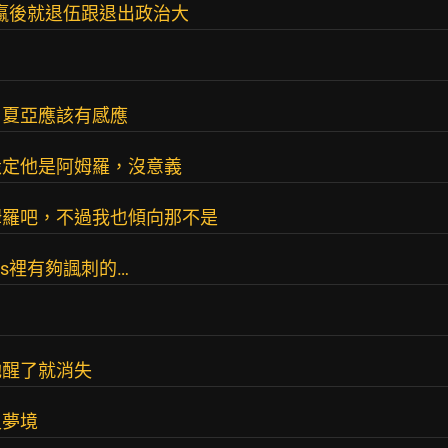
打贏後就退伍跟退出政治大
，夏亞應該有感應
設定他是阿姆羅，沒意義
姆羅吧，不過我也傾向那不是
s裡有夠諷刺的…
她醒了就消失
史夢境