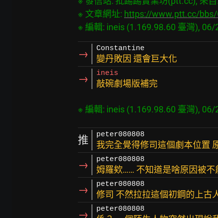
※ 發信站: 批踢踢實業坊(ptt.cc), 來自: 1
※ 文章網址: 
https://www.ptt.cc/b
Constantine
→
變丹敗因 還會巨大化
ineis
→
敲碗劇場版補完
peter080808
推
我完全覺得修司這個劇本位置 原
peter080808
→
姆羅欸…… 不知道是啥原因被
peter080808
→
修司 不然拉拉這個初鋼的上古
peter080808
→