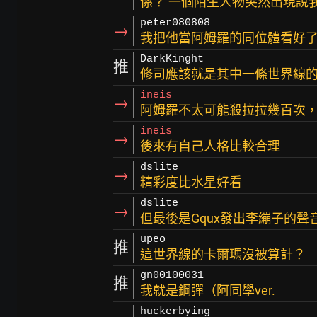
係？ 一個陌生人物突然出現說我
peter080808
→
我把他當阿姆羅的同位體看好
DarkKinght
推
修司應該就是其中一條世界線
ineis
→
阿姆羅不太可能殺拉拉幾百次
ineis
→
後來有自己人格比較合理
dslite
→
精彩度比水星好看
dslite
→
但最後是Gqux發出李繃子的聲
upeo
推
這世界線的卡爾瑪沒被算計？
gn00100031
推
我就是鋼彈（阿同學ver.
huckerbying