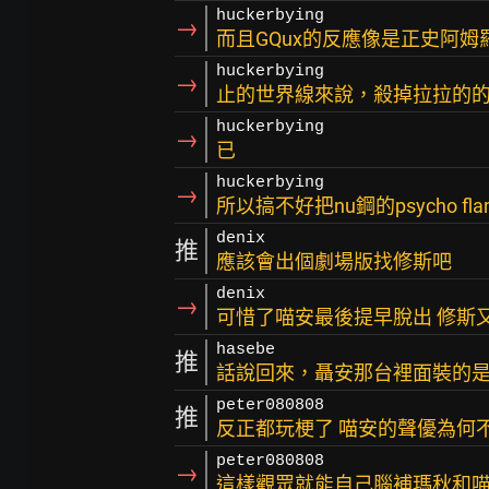
huckerbying
→
而且GQux的反應像是正史阿
huckerbying
→
止的世界線來說，殺掉拉拉的
huckerbying
→
已
huckerbying
→
所以搞不好把nu鋼的psycho f
denix
推
應該會出個劇場版找修斯吧
denix
→
可惜了喵安最後提早脫出 修斯
hasebe
推
話說回來，聶安那台裡面裝的
peter080808
推
反正都玩梗了 喵安的聲優為何
peter080808
→
這樣觀眾就能自己腦補瑪秋和喵