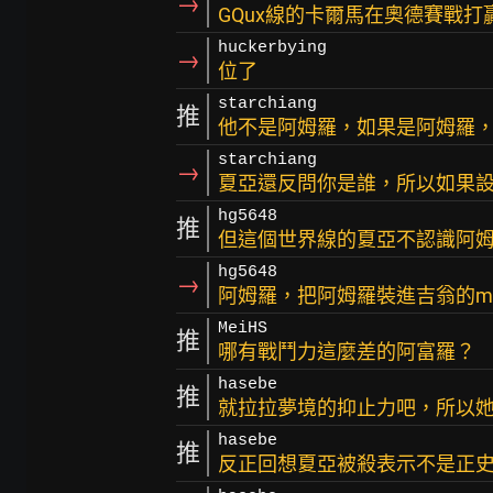
→
GQux線的卡爾馬在奧德賽戰
huckerbying
→
位了
starchiang
推
他不是阿姆羅，如果是阿姆羅
starchiang
→
夏亞還反問你是誰，所以如果
hg5648
推
但這個世界線的夏亞不認識阿
hg5648
→
阿姆羅，把阿姆羅裝進吉翁的m
MeiHS
推
哪有戰鬥力這麼差的阿富羅？
hasebe
推
就拉拉夢境的抑止力吧，所以
hasebe
推
反正回想夏亞被殺表示不是正