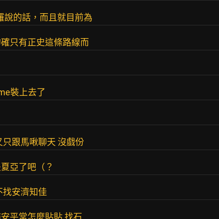
姆羅說的話，而且就目前為
的確只有正史這條路線而
lame裝上去了
又只跟馬啾聊天 沒戲份
是夏亞了吧（？
不找安濟知佳
安平常怎麼貼貼 找石