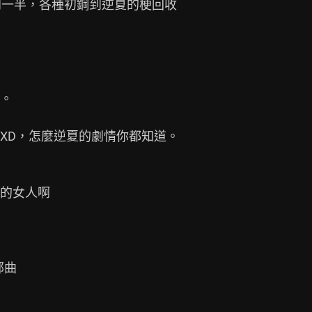
一半，各種初鋼到逆夏的梗回收

。

XD，怎麼逆夏的劇情你都知道。

的女人啊

曲
