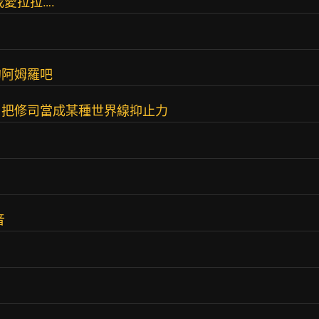
愛拉拉….
了
的阿姆羅吧
，把修司當成某種世界線抑止力
音