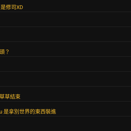
是修司XD
搞頭？
草草結束
mmu 是拿別世界的東西裝進