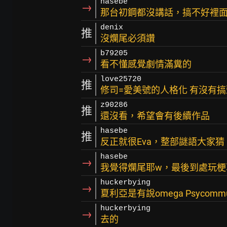
hasebe
→
那台初鋼都沒講話，搞不好裡面
denix
推
沒爛尾必須讚
b79205
→
看不懂感覺劇情滿糞的
love25720
推
修司=愛美號的人格化 有沒有
z90286
推
還沒看，希望會有後續作品
hasebe
推
反正就很Eva，整部謎語大家猜
hasebe
→
我覺得爛尾耶w，最後到處玩梗
huckerbying
→
夏利亞是有說omega Psyco
huckerbying
→
去的