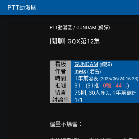
PTT
動漫區
PTT動漫區
/
GUNDAM (鋼彈)
[閒聊] GQX第12集
看板
GUNDAM
(鋼彈)
作者
ineis
( 君島)
時間
1年前
發表
(2025/06/24 16:38)
推噓
31
(
31
推
0
噓
44
→
)
留言
75則, 30人
, 1年前
參與
最新
討論串
1/1
儘量不爆雷：
