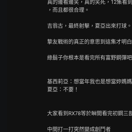
真的邊看邊笑，真的笑死，12集看到
，而且都很合理。

吉翁古，最終射擊，夏亞出來打球。

摯友戰術的真正的意思到這集才明白
綠鬍子你根本是看完所有富野鋼彈吧
基西莉亞：想當年我也是想當妳媽媽
夏亞：不要！

大家看到RX78等於瞬間看完初鋼三部
中間打一打突然變成創鬥者
